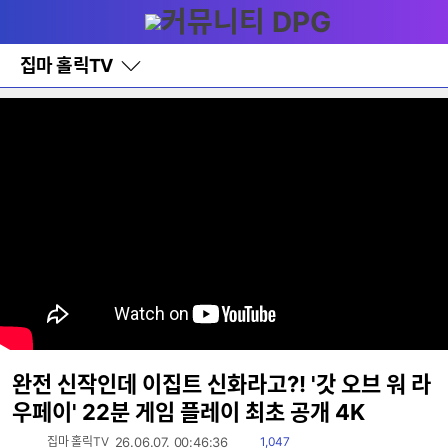
다
메뉴
나
와
홈
집마 홀릭TV
바
로
가
기
레
이
어
창
토
글
완전 신작인데 이집트 신화라고?! '갓 오브 워 라
우페이' 22분 게임 플레이 최초 공개 4K
읽
집마 홀릭TV
26.06.07. 00:46:36
1,047