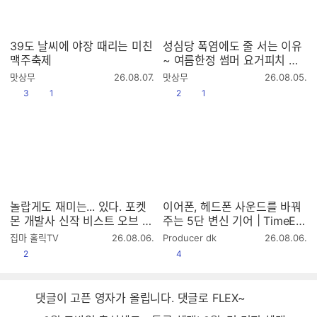
39도 날씨에 야장 때리는 미친
성심당 폭염에도 줄 서는 이유
맥주축제
~ 여름한정 썸머 요거피치 리
뷰
작
작
맛상무
26.08.07.
맛상무
26.08.05.
성
성
공감
댓글수
공감
댓글수
3
1
2
1
시
시
간
간
놀랍게도 재미는... 있다. 포켓
이어폰, 헤드폰 사운드를 바꿔
몬 개발사 신작 비스트 오브 리
주는 5단 변신 기어 | TimeEar
인카네이션 리뷰
TECΩ
작
작
집마 홀릭TV
26.08.06.
Producer dk
26.08.06.
성
성
공감
공감
2
4
시
시
간
간
댓글이 고픈 영자가 올립니다. 댓글로 FLEX~