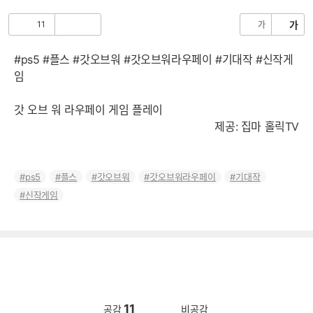
음
11
가
가
공
비
감
공
감
#ps5 #플스 #갓오브워 #갓오브워라우페이 #기대작 #신작게
임
갓 오브 워 라우페이 게임 플레이
제공: 집마 홀릭TV
ps5
플스
갓오브워
갓오브워라우페이
기대작
신작게임
11
공감
비공감