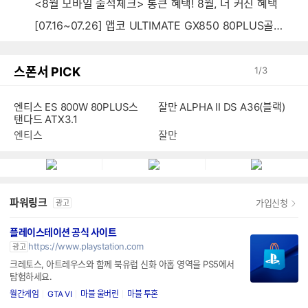
<8월 모바일 출석체크> 통큰 혜택! 8월, 더 커진 혜택
[07.16~07.26] 앱코 ULTIMATE GX850 80PLUS골드 풀모듈러 ATX3.0 블랙
스폰서 PICK
1
/
3
엔티스 ES 800W 80PLUS스
잘만 ALPHA II DS A36(블랙)
탠다드 ATX3.1
엔티스
잘만
파워링크
가입신청
광고
플레이스테이션 공식 사이트
https://www.playstation.com
광고
크레토스, 아트레우스와 함께 북유럽 신화 아홉 영역을 PS5에서
탐험하세요.
월간게임
GTA VI
마블 울버린
마블 투혼