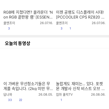
RGB에 지쳤다면? 올라운더 'N
이젠 공랭도 디스플레이 시대!
on RGB 끝판왕 램' [ESSENC
[PCCOOLER CPS RZ820 Di
ORE KLEVV DDR56000 CL
splay]
작
작
쿨엔조이
26.07.16.
쿨엔조이
26.07.06.
30 BOLT V 패키지 서린]
성
성
공감
공감
댓글수
3
3
1
시
시
간
간
오늘의 동영상
이 가벼운 무선청소기들은 무
놀랍게도 재미는... 있다. 포켓
게를 속입니다. (2kg 미만 무
몬 개발사 신작 비스트 오브 리
선청소기 9종 테스트 1편)
인카네이션 리뷰
작
작
답나와
26.08.05.
집마 홀릭TV
26.08.06.
성
성
공감
댓글수
공감
33
22
1
시
시
간
간