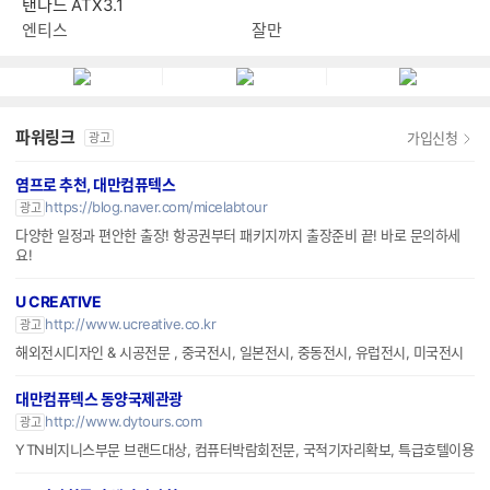
탠다드 ATX3.1
엔티스
잘만
파워링크
가입신청
광고
염프로 추천, 대만컴퓨텍스
https://blog.naver.com/micelabtour
광고
다양한 일정과 편안한 출장! 항공권부터 패키지까지 출장준비 끝! 바로 문의하세
요!
U CREATIVE
http://www.ucreative.co.kr
광고
해외전시디자인 & 시공전문 , 중국전시, 일본전시, 중동전시, 유럽전시, 미국전시
대만컴퓨텍스 동양국제관광
http://www.dytours.com
광고
YTN비지니스부문 브랜드대상, 컴퓨터박람회전문, 국적기자리확보, 특급호텔이용