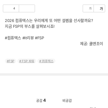
음
4
가
가
공
비
감
공
감
2026 컴퓨텍스는 우리에게 또 어떤 설렘을 선사할까요?
지금 FSP의 부스를 살펴보시죠!
#컴퓨텍스 #it리뷰 #FSP
제공: 쿨엔조이
FSP
FSP 파워
컴퓨텍스
4
공감
비공감