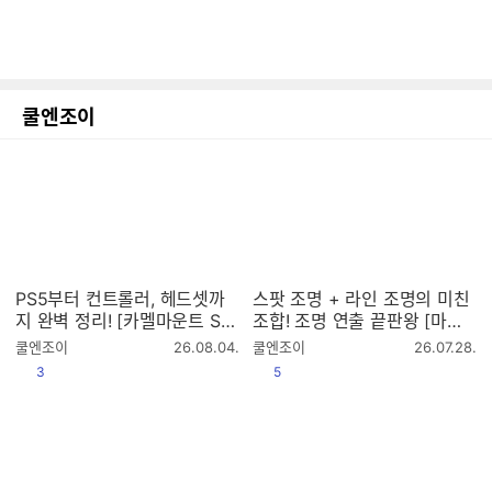
쿨엔조이
PS5부터 컨트롤러, 헤드셋까
스팟 조명 + 라인 조명의 미친
지 완벽 정리! [카멜마운트 SM
조합! 조명 연출 끝판왕 [마이
BB4, SMBB5]
크로닉스 WIZMAX 샤인]
작
작
쿨엔조이
26.08.04.
쿨엔조이
26.07.28.
성
성
공감
공감
3
5
시
시
간
간