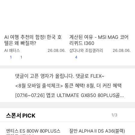
AI 여행 추천의 함정! 한국 호
계산된 여유 - MSI MAG 코어
텔은 왜 빠질까?
리퀴드 I360
작
작
AI 매터스
26.08.06.
샵다나와 조립갤러리
26.08.06.
성
성
공감
댓글수
공감
1
1
4
시
시
간
간
댓글이 고픈 영자가 올립니다. 댓글로 FLEX~
<8월 모바일 출석체크> 통큰 혜택! 8월, 더 커진 혜택
[07.16~07.26] 앱코 ULTIMATE GX850 80PLUS골드 풀모듈러 ATX3.0 블랙
스폰서 PICK
1
/
3
엔티스 ES 800W 80PLUS스
잘만 ALPHA II DS A36(블랙)