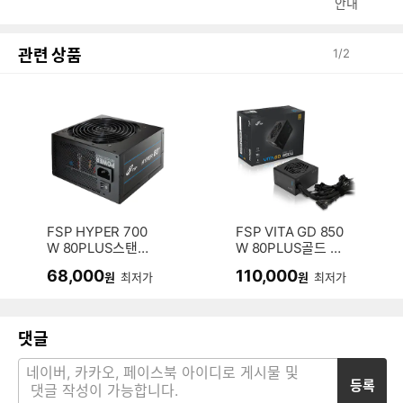
안내
관련 상품
1
/
2
FSP HYPER 700
FSP VITA GD 850
W 80PLUS스탠다
W 80PLUS골드 AT
드 230V EU ATX3.
X3.1
68,000
110,000
원
최저가
원
최저가
1 벌크
댓글
등록