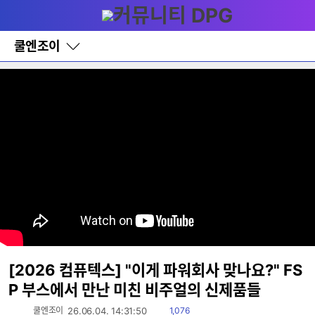
다
메뉴
나
와
홈
쿨엔조이
바
로
가
기
레
이
어
창
토
글
[2026 컴퓨텍스] "이게 파워회사 맞나요?" FS
P 부스에서 만난 미친 비주얼의 신제품들
읽
쿨엔조이
26.06.04. 14:31:50
1,076