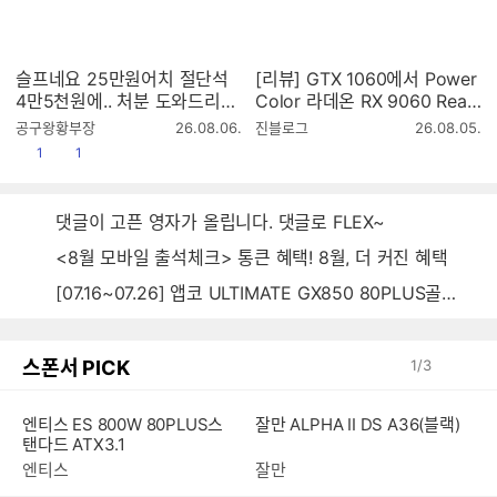
슬프네요 25만원어치 절단석
[리뷰] GTX 1060에서 Power
4만5천원에.. 처분 도와드리는
Color 라데온 RX 9060 Reap
영상입니다..
er 8GB로 바꿨더니안 돌아가
작
작
공구왕황부장
26.08.06.
진블로그
26.08.05.
던 엘든링, 몬헌 와일즈가 다시
성
성
공감
댓글수
1
1
시
시
살아났습니다
간
간
댓글이 고픈 영자가 올립니다. 댓글로 FLEX~
<8월 모바일 출석체크> 통큰 혜택! 8월, 더 커진 혜택
[07.16~07.26] 앱코 ULTIMATE GX850 80PLUS골드 풀모듈러 ATX3.0 블랙
스폰서 PICK
1
/
3
엔티스 ES 800W 80PLUS스
잘만 ALPHA II DS A36(블랙)
탠다드 ATX3.1
엔티스
잘만