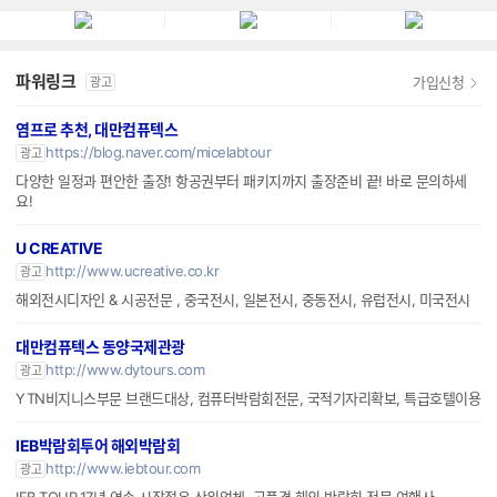
파워링크
가입신청
광고
염프로 추천, 대만컴퓨텍스
https://blog.naver.com/micelabtour
광고
다양한 일정과 편안한 출장! 항공권부터 패키지까지 출장준비 끝! 바로 문의하세
요!
U CREATIVE
http://www.ucreative.co.kr
광고
해외전시디자인 & 시공전문 , 중국전시, 일본전시, 중동전시, 유럽전시, 미국전시
대만컴퓨텍스 동양국제관광
http://www.dytours.com
광고
YTN비지니스부문 브랜드대상, 컴퓨터박람회전문, 국적기자리확보, 특급호텔이용
IEB박람회투어 해외박람회
http://www.iebtour.com
광고
IEB TOUR,17년 연속 시장점유 상위업체, 고품격 해외 박람회 전문 여행사.