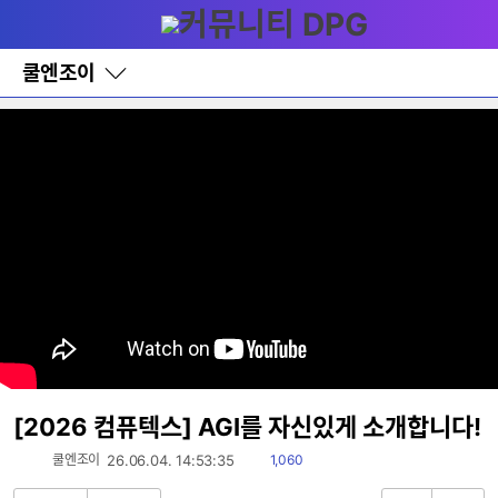
다
메뉴
나
와
홈
쿨엔조이
바
로
가
기
레
이
어
창
토
글
[2026 컴퓨텍스] AGI를 자신있게 소개합니다!
읽
쿨엔조이
26.06.04. 14:53:35
1,060
음