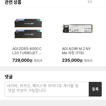
관련 상품
1
/
2
AGI DDR5-6000 C
AGI AI298 M.2 NV
L30 TURBOJET U
Me 서린 (1TB)
D858 RGB 블랙 패
729,000
235,000
원
최저가
원
최저가
키지 서린 (32GB(1
6Gx2))
댓글
등록