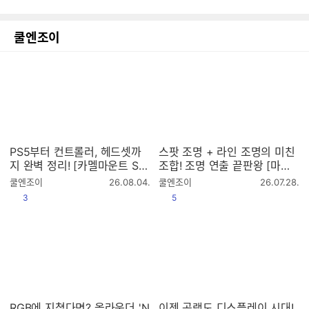
쿨엔조이
PS5부터 컨트롤러, 헤드셋까
스팟 조명 + 라인 조명의 미친
지 완벽 정리! [카멜마운트 SM
조합! 조명 연출 끝판왕 [마이
BB4, SMBB5]
크로닉스 WIZMAX 샤인]
작
작
쿨엔조이
26.08.04.
쿨엔조이
26.07.28.
성
성
공감
공감
3
5
시
시
간
간
RGB에 지쳤다면? 올라운더 'N
이젠 공랭도 디스플레이 시대!