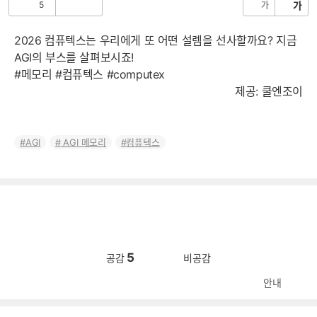
5
가
가
공
비
감
공
감
2026 컴퓨텍스는 우리에게 또 어떤 설렘을 선사할까요? 지금
AGI의 부스를 살펴보시죠!
#메모리 #컴퓨텍스 #computex
제공: 쿨엔조이
AGI
AGI 메모리
컴퓨텍스
5
공감
비공감
안내