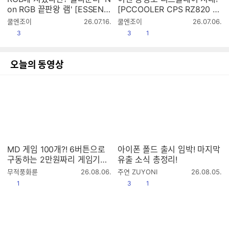
on RGB 끝판왕 램' [ESSENC
[PCCOOLER CPS RZ820 Di
ORE KLEVV DDR56000 CL
splay]
작
작
쿨엔조이
26.07.16.
쿨엔조이
26.07.06.
30 BOLT V 패키지 서린]
성
성
공감
공감
댓글수
3
3
1
시
시
간
간
오늘의 동영상
MD 게임 100개?! 6버튼으로
아이폰 폴드 출시 임박! 마지막
구동하는 2만원짜리 게임기는
유출 소식 총정리!
과연?
작
작
무적풍화륜
26.08.06.
주연 ZUYONI
26.08.05.
성
성
공감
공감
댓글수
1
3
1
시
시
간
간