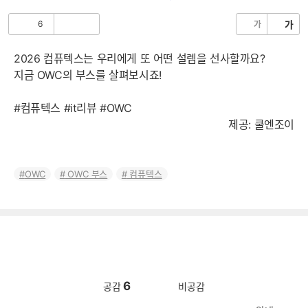
음
6
가
가
공
비
감
공
감
2026 컴퓨텍스는 우리에게 또 어떤 설렘을 선사할까요?
지금 OWC의 부스를 살펴보시죠!
#컴퓨텍스 #it리뷰 #OWC
제공: 쿨엔조이
OWC
OWC 부스
컴퓨텍스
6
공감
비공감