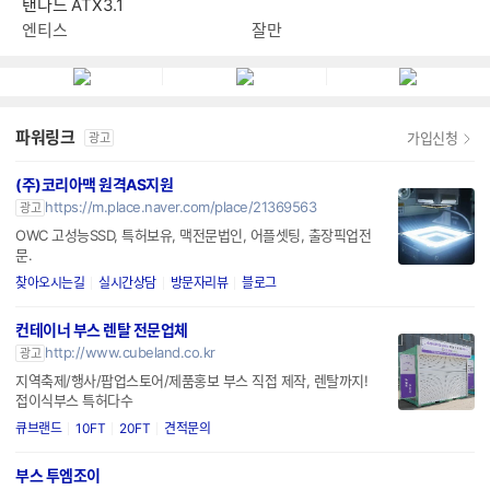
잘만 ALPHA II DS A36(블랙)
엔티스 ES 800W 80PLUS스
탠다드 ATX3.1
잘만
엔티스
파워링크
가입신청
광고
(주)코리아맥 원격AS지원
https://m.place.naver.com/place/21369563
광고
OWC 고성능SSD, 특허보유, 맥전문법인, 어플셋팅, 출장픽업전
문.
찾아오시는길
실시간상담
방문자리뷰
블로그
컨테이너 부스 렌탈 전문업체
http://www.cubeland.co.kr
광고
지역축제/행사/팝업스토어/제품홍보 부스 직접 제작, 렌탈까지!
접이식부스 특허다수
큐브랜드
10FT
20FT
견적문의