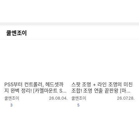
쿨엔조이
PS5부터 컨트롤러, 헤드셋까
스팟 조명 + 라인 조명의 미친
지 완벽 정리! [카멜마운트 SM
조합! 조명 연출 끝판왕 [마이
BB4, SMBB5]
크로닉스 WIZMAX 샤인]
작
작
쿨엔조이
26.08.04.
쿨엔조이
26.07.28.
성
성
공감
공감
3
5
시
시
간
간