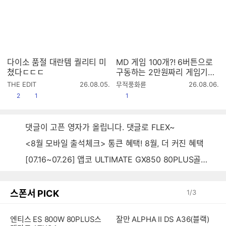
다이소 품절 대란템 퀄리티 미
MD 게임 100개?! 6버튼으로
쳤다ㄷㄷㄷ
구동하는 2만원짜리 게임기는
과연?
작
작
THE EDIT
26.08.05.
무적풍화륜
26.08.06.
성
성
공감
댓글수
공감
2
1
1
시
시
간
간
댓글이 고픈 영자가 올립니다. 댓글로 FLEX~
<8월 모바일 출석체크> 통큰 혜택! 8월, 더 커진 혜택
[07.16~07.26] 앱코 ULTIMATE GX850 80PLUS골드 풀모듈러 ATX3.0 블랙
스폰서 PICK
1
/
3