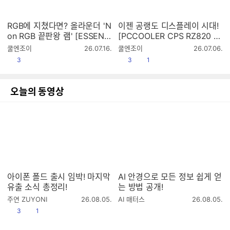
RGB에 지쳤다면? 올라운더 'N
이젠 공랭도 디스플레이 시대!
on RGB 끝판왕 램' [ESSENC
[PCCOOLER CPS RZ820 Di
ORE KLEVV DDR56000 CL
splay]
작
작
쿨엔조이
26.07.16.
쿨엔조이
26.07.06.
30 BOLT V 패키지 서린]
성
성
공감
공감
댓글수
3
3
1
시
시
간
간
오늘의 동영상
아이폰 폴드 출시 임박! 마지막
AI 안경으로 모든 정보 쉽게 얻
유출 소식 총정리!
는 방법 공개!
작
작
주연 ZUYONI
26.08.05.
AI 매터스
26.08.05.
성
성
공감
댓글수
3
1
시
시
간
간