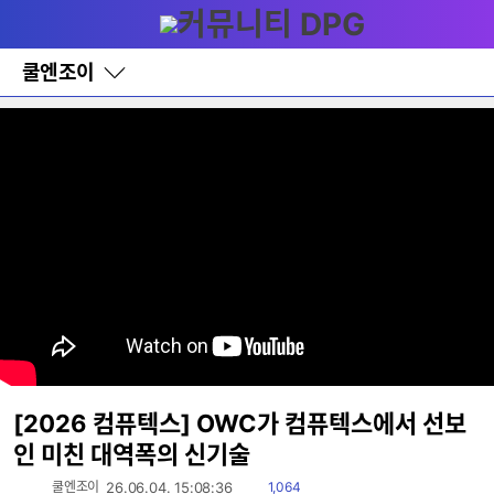
다
메뉴
나
와
홈
쿨엔조이
바
로
가
기
레
이
어
창
토
글
[2026 컴퓨텍스] OWC가 컴퓨텍스에서 선보
인 미친 대역폭의 신기술
읽
쿨엔조이
26.06.04. 15:08:36
1,064