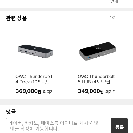
안내
관련 상품
1
/
2
OWC Thunderbolt
OWC Thunderbolt
4 Dock (10포트/썬
5 HUB (4포트/썬더
더볼트4 Type C)
볼트5 Type C) 서
369,000
349,000
원
최저가
원
최저가
린
댓글
등록