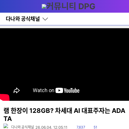
다
메뉴
나
와
홈
다나와 공식채널
바
로
가
기
레
이
어
창
토
글
램 한장이 128GB? 차세대 AI 대표주자는 ADA
TA
읽
댓
다나와 공식채널
26.06.04. 12:05:11
7,637
51