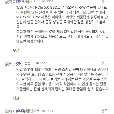
신고
L6
학교가기시러
26.06.14.
1:58 확실히 PCIe 5.0 SSD로 넘어오면서 R/W 성능이 높다보
니 쿨링에 많은 신경을 쓸 수 밖에 없게 되는군요. 그런 점에서
MARS 980 Pro 제품은 하이엔드 라인업 제품답게 알루미늄 방
열판에 팬을 달아서 쿨링 성능을 극대화한 점은 칭찬하고 싶네
요.
그리고 아직 국내에는 XPG 제품 라인업은 정식 출시되지 않았
지만 이렇게 영상으로 제품을 보고나니 국내에서도 만나볼 수 있
었으면 좋겠습니다.
댓글
공
비
감
공
감
신고
L9
비슷슷비
26.06.14.
단일 슬롯에 128기가라니 용량 스케일 진짜 대단하네요 램 하나
가 웬만한 보급형 스마트폰 전체 저장공간이랑 맞먹는 수준입니
다. 솔직히 롤이나 배그 돌리는 저에게는 완전 과분한 우주 스펙
이지만 하루 종일 무거운 그래픽 작업이나 AI 연산 돌리는 전문
가들한테는 진심 신세계가 열리는 역대급 꿀템이 될 것 같습니다
댓글
공
비
감
공
감
신고
L7
다시만난세개
26.06.14.