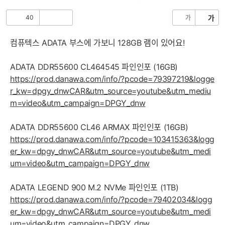
음
글
40
가
가
공
비
감
공
감
컴퓨텍스 ADATA 부스에 가보니 128GB 램이 있어요!
ADATA DDR55600 CL464545 파인인포 (16GB)
https://prod.danawa.com/info/?pcode=79397219&logge
r_kw=dpgy_dnwCAR&utm_source=youtube&utm_mediu
m=video&utm_campaign=DPGY_dnw
ADATA DDR55600 CL46 ARMAX 파인인포 (16GB)
https://prod.danawa.com/info/?pcode=103415363&logg
er_kw=dpgy_dnwCAR&utm_source=youtube&utm_medi
um=video&utm_campaign=DPGY_dnw
ADATA LEGEND 900 M.2 NVMe 파인인포 (1TB)
https://prod.danawa.com/info/?pcode=79402034&logg
er_kw=dpgy_dnwCAR&utm_source=youtube&utm_medi
um=video&utm_campaign=DPGY_dnw