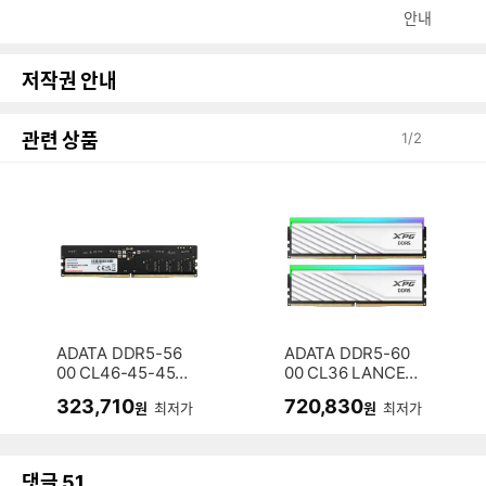
안내
저작권 안내
관련 상품
1
/
2
ADATA DDR5-56
ADATA DDR5-60
00 CL46-45-45
00 CL36 LANCER
파인인포 (16GB)
BLADE RGB 화이
323,710
720,830
원
최저가
원
최저가
트 패키지 파인인포
(32GB(16Gx2))
댓글
51