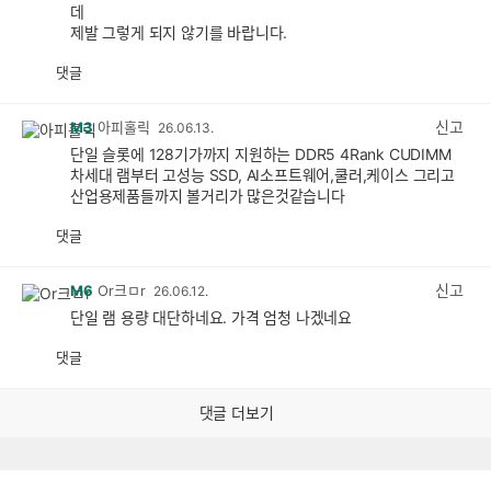
데
제발 그렇게 되지 않기를 바랍니다.
댓글
공
비
감
공
감
신고
M3
아피홀릭
26.06.13.
단일 슬롯에 128기가까지 지원하는 DDR5 4Rank CUDIMM
차세대 램부터 고성능 SSD, AI소프트웨어,쿨러,케이스 그리고
산업용제품들까지 볼거리가 많은것같습니다
댓글
공
비
감
공
감
신고
M6
Or크ㅁr
26.06.12.
단일 램 용량 대단하네요. 가격 엄청 나겠네요
댓글
공
비
감
공
감
댓글 더보기