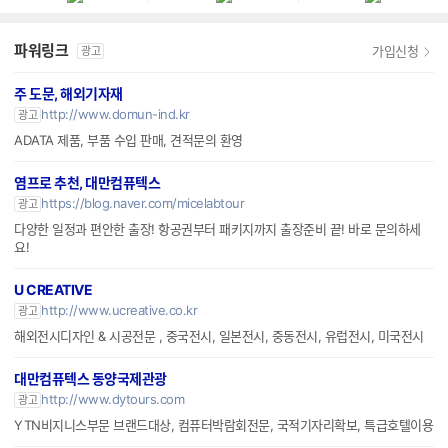
파워링크
가입신청
광고
주 도문, 해외기자재
http://www.domun-ind.kr
광고
ADATA 제품, 부품 수입 판매, 견적문의 환영
염프로 추천, 대만컴퓨텍스
https://blog.naver.com/micelabtour
광고
다양한 일정과 편안한 출장! 항공권부터 패키지까지 출장준비 끝! 바로 문의하세
요!
U CREATIVE
http://www.ucreative.co.kr
광고
해외전시디자인 & 시공전문 , 중국전시, 일본전시, 중동전시, 유럽전시, 미국전시
대만컴퓨텍스 동양국제관광
http://www.dytours.com
광고
YTN비지니스부문 브랜드대상, 컴퓨터박람회전문, 국적기자리확보, 특급호텔이용