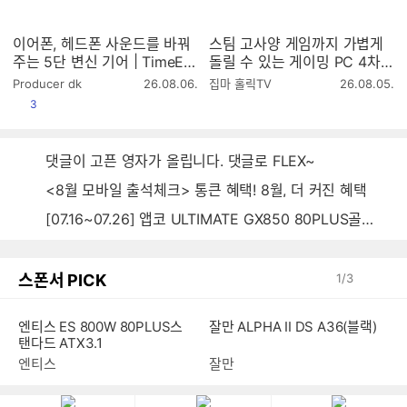
이어폰, 헤드폰 사운드를 바꿔
스팀 고사양 게임까지 가볍게
주는 5단 변신 기어 | TimeEar
돌릴 수 있는 게이밍 PC 4차
TECΩ
공구 (8월 23일까지)
작
작
Producer dk
26.08.06.
집마 홀릭TV
26.08.05.
성
성
공감
3
시
시
간
간
댓글이 고픈 영자가 올립니다. 댓글로 FLEX~
<8월 모바일 출석체크> 통큰 혜택! 8월, 더 커진 혜택
[07.16~07.26] 앱코 ULTIMATE GX850 80PLUS골드 풀모듈러 ATX3.0 블랙
스폰서 PICK
1
/
3
엔티스 ES 800W 80PLUS스
잘만 ALPHA II DS A36(블랙)
탠다드 ATX3.1
엔티스
잘만