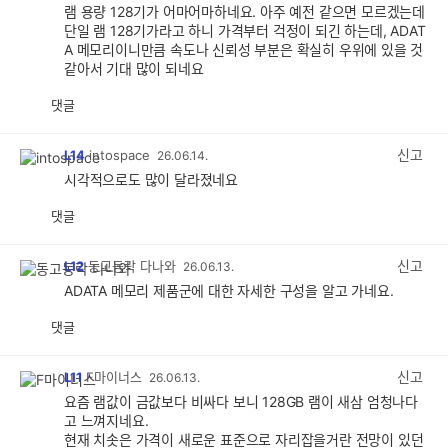
램 용량 128기가 어마어마하네요. 아주 예전 같으면 모르겠는데
단일 램 128기가라고 하니 가격부터 걱정이 되긴 하는데, ADAT
A 메모리이니만큼 속도나 신뢰성 부분은 확실히 우위에 있을 것
같아서 기대 많이 되네요
댓글
공
비
감
공
감
신고
L14
intospace
26.06.14.
시각적으로도 많이 달라졌네요
댓글
공
비
감
공
감
신고
L12
동고동락 다나와
26.06.13.
ADATA 메모리 제품군에 대한 자세한 구성을 알고 가네요.
댓글
공
비
감
공
감
신고
L11
F마이너스
26.06.13.
요즘 램값이 금값보다 비싸다 보니 128GB 램이 새삼 엄청나다
고 느껴지네요.
현재 치솟은 가격이 새로운 표준으로 자리잡을거란 전망이 있던