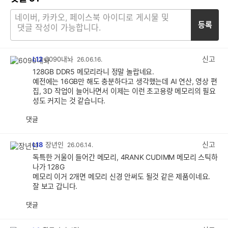
등록
신고
L12
6090내놔
26.06.16.
128GB DDR5 메모리라니 정말 놀랍네요.
예전에는 16GB만 해도 충분하다고 생각했는데 AI 연산, 영상 편
집, 3D 작업이 늘어나면서 이제는 이런 초고용량 메모리의 필요
성도 커지는 것 같습니다.
댓글
공
비
감
공
감
신고
L18
장년인
26.06.14.
독특한 거울이 들어간 메모리, 4RANK CUDIMM 메모리 스틱하
나가 128G
메모리 이거 2개면 메모리 신경 안써도 될것 같은 제품이네요.
잘 보고 갑니다.
댓글
공
비
감
공
감