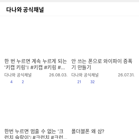
다나와 공식채널
한 번 누르면 계속 누르게 되는
안 쓰는 폰으로 와이파이 증폭
'키캡 키링'❕❕ #키캡 #키링 #키
기 만들기
링추천 #키캡키링 #클리커 #
작
작
다나와 공식채널
26.08.03.
다나와 공식채널
26.07.31.
클릭커 #keycap #keyring #
성
성
공감
댓글수
공감
댓글수
4
2
21
32
시
시
keyrings
간
간
한번 누르면 멈출 수 없는 '크
폴더블폰 왜 삼?
런치 슬랑이'❕ #크런치 #크런