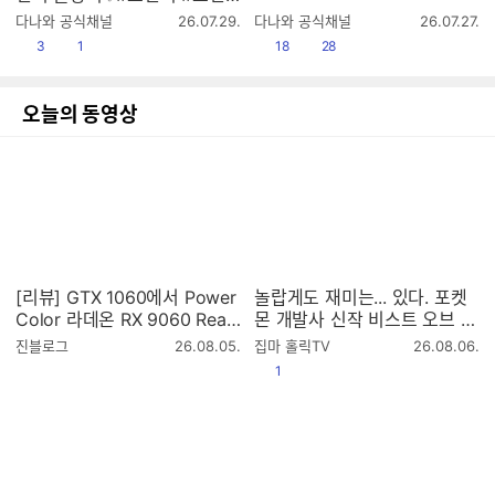
치슬랑이 #크런치말랑이 #말
작
작
다나와 공식채널
26.07.29.
다나와 공식채널
26.07.27.
랑이 #슬랑이 #스퀴시 #슬랑
성
성
공감
댓글수
공감
댓글수
3
1
18
28
시
시
이asmr #말랑이asmr
간
간
오늘의 동영상
[리뷰] GTX 1060에서 Power
놀랍게도 재미는... 있다. 포켓
Color 라데온 RX 9060 Reap
몬 개발사 신작 비스트 오브 리
er 8GB로 바꿨더니안 돌아가
인카네이션 리뷰
작
작
진블로그
26.08.05.
집마 홀릭TV
26.08.06.
던 엘든링, 몬헌 와일즈가 다시
성
성
공감
1
시
시
살아났습니다
간
간