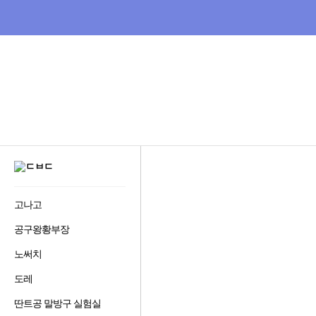
비
교
하
고
잘
사
는,
다
나
와
:
GNB
가
메
격
뉴
비
다
교
사
나
이
와
트
비
디
고나고
즐
오
겨
다
공구왕황부장
즐
찾
나
겨
기
와
노써치
즐
찾
추
겨
기
가
도레
즐
찾
추
하
홈으로
겨
기
가
기
딴트공 말방구 실험실
즐
찾
추
하