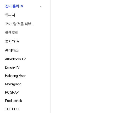
겨
기
가
기
집마 홀릭TV
찾
추
하
즐
기
가
기
겨
톡써니
즐
추
하
찾
겨
가
기
기
포마: 탈 것을 리뷰하는 남자
즐
찾
하
추
겨
기
기
가
쿨엔조이
즐
찾
추
하
겨
기
가
기
훅간다TV
즐
찾
추
하
겨
기
가
기
AI 매터스
즐
찾
추
하
겨
기
가
기
Allthatboots TV
즐
찾
추
하
겨
기
가
기
DmonkTV
즐
찾
추
하
겨
기
가
기
Hakbong Kwon
즐
찾
추
하
겨
기
가
기
Motorgraph
즐
찾
추
하
겨
기
가
기
PC SNAP
즐
찾
추
하
겨
기
가
기
Producer dk
즐
찾
추
하
겨
기
가
기
THE EDIT
즐
찾
추
하