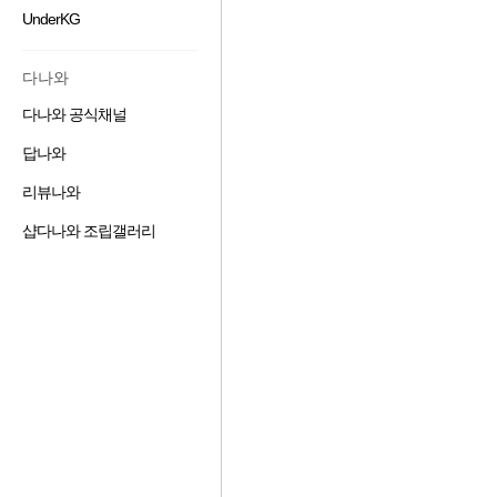
겨
기
가
기
UnderKG
즐
찾
추
하
겨
기
가
기
찾
추
하
다나와
기
가
기
추
하
다나와 공식채널
즐
가
기
겨
하
답나와
즐
찾
기
겨
기
리뷰나와
즐
찾
추
겨
기
가
샵다나와 조립갤러리
즐
찾
추
하
겨
기
가
기
찾
추
하
기
가
기
추
하
가
기
하
기