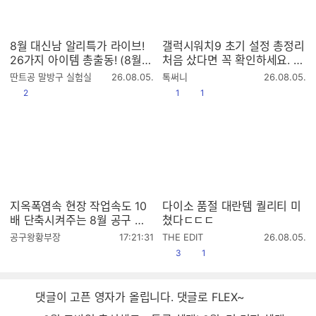
8월 대신남 알리특가 라이브!
갤럭시워치9 초기 설정 총정리
26가지 아이템 총출동! (8월9
처음 샀다면 꼭 확인하세요. 같
일 저녁11시)
이 세팅해요!
작
작
딴트공 말방구 실험실
26.08.05.
톡써니
26.08.05.
성
성
공감
공감
댓글수
2
1
1
시
시
간
간
지옥폭염속 현장 작업속도 10
다이소 품절 대란템 퀄리티 미
배 단축시켜주는 8월 공구 총
쳤다ㄷㄷㄷ
정리!! [월간황부장 26.8]
작
작
공구왕황부장
17:21:31
THE EDIT
26.08.05.
성
성
공감
댓글수
3
1
시
시
간
간
댓글이 고픈 영자가 올립니다. 댓글로 FLEX~