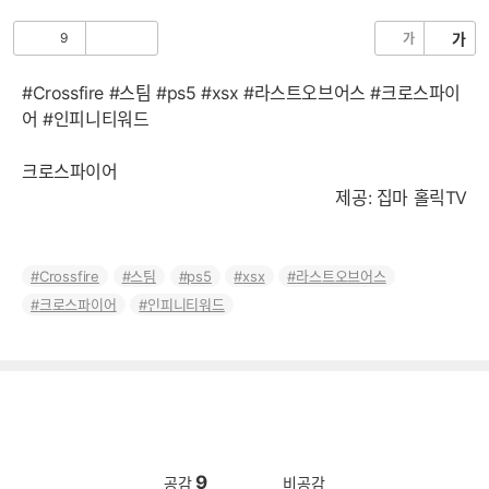
음
9
가
가
공
비
감
공
감
#Crossfire #스팀 #ps5 #xsx #라스트오브어스 #크로스파이
어 #인피니티워드
크로스파이어
제공: 집마 홀릭TV
Crossfire
스팀
ps5
xsx
라스트오브어스
크로스파이어
인피니티워드
9
공감
비공감