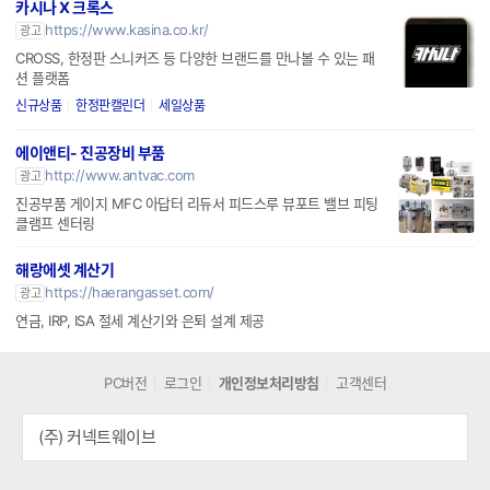
카시나 X 크록스
https://www.kasina.co.kr/
광고
CROSS, 한정판 스니커즈 등 다양한 브랜드를 만나볼 수 있는 패
션 플랫폼
신규상품
한정판캘린더
세일상품
에이앤티- 진공장비 부품
http://www.antvac.com
광고
진공부품 게이지 MFC 아답터 리듀서 피드스루 뷰포트 밸브 피팅
클램프 센터링
해랑에셋 계산기
https://haerangasset.com/
광고
연금, IRP, ISA 절세 계산기와 은퇴 설계 제공
PC버전
로그인
개인정보처리방침
고객센터
(주) 커넥트웨이브