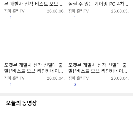
몬 개발사 신작 비스트 오브 리
돌릴 수 있는 게이밍 PC 4차
인카네이션 리뷰
공구 (8월 23일까지)
작
작
집마 홀릭TV
26.08.06.
집마 홀릭TV
26.08.05.
성
성
공감
공감
1
1
시
시
간
간
포켓몬 개발사 신작 선발대 출
포켓몬 개발사 신작 선발대 출
발! '비스트 오브 리인카네이션'
발! '비스트 오브 리인카네이션'
첫 방송 2K (라데온 9070XT
첫 방송 2K (라데온 9070XT)
작
작
집마 홀릭TV
26.08.04.
집마 홀릭TV
26.08.04.
4K 풀옵)
성
성
공감
공감
1
3
시
시
간
간
오늘의 동영상