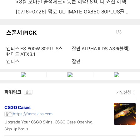
<8월 모바일 출석체크> 통큰 혜택! 8월, 더 커진 혜택
[07.16~07.26] 앱코 ULTIMATE GX850 80PLUS골드 풀모듈러 ATX3.0 블랙
스폰서 PICK
1
/
3
엔티스 ES 800W 80PLUS스
잘만 ALPHA II DS A36(블랙)
탠다드 ATX3.1
엔티스
잘만
파워링크
가입신청
광고
CSGO Cases
https://farmskins.com
광고
Upgrade Your CSGO Skins. CSGO Case Opening.
Sign Up Bonus