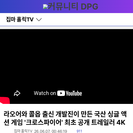
다
메뉴
나
와
홈
집마 홀릭TV
바
로
가
기
레
이
어
창
토
글
라오어와 콜옵 출신 개발진이 만든 국산 싱글 액
션 게임 '크로스파이어' 최초 공개 트레일러 4K
읽
집마 홀릭TV
26.06.07. 00:46:19
911