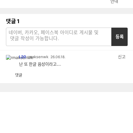
안내
댓글
1
등록
신고
L20
rmaksenwk
26.06.18.
난 또 한글 음성이라고....
댓글
공
비
감
공
감