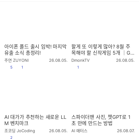
아이폰 폴드 출시 임박! 마지막
할게 또 이렇게 많아? 8월 주
유출 소식 총정리!
목해야 할 신작게임 5개 │GA
ME5 2026.8
작
작
주연 ZUYONI
26.08.05.
DmonkTV
26.08.05.
성
성
공감
댓글수
공감
5
1
1
시
시
간
간
AI 대가가 추천하는 새로운 LL
스파이더맨 사진, 챗GPT로 1
M 벤치마크
초 만에 만드는 방법
작
작
조코딩 JoCoding
26.08.05.
AI 매터스
26.08.07.
성
성
공감
2