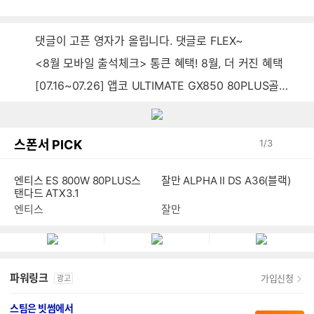
시
시
간
간
댓글이 고픈 영자가 올립니다. 댓글로 FLEX~
<8월 모바일 출석체크> 통큰 혜택! 8월, 더 커진 혜택
[07.16~07.26] 앱코 ULTIMATE GX850 80PLUS골드 풀모듈러 ATX3.0 블랙
스폰서 PICK
1
/
3
엔티스 ES 800W 80PLUS스
잘만 ALPHA II DS A36(블랙)
탠다드 ATX3.1
엔티스
잘만
파워링크
가입신청
광고
스팀은 빗썸에서