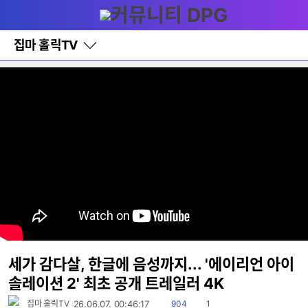
다
메뉴
나
와
홈
집마 홀릭TV
바
로
가
기
레
이
어
창
토
글
세가 감다살, 한글에 음성까지... '에이리언 아이
솔레이션 2' 최초 공개 트레일러 4K
읽
댓
집마 홀릭TV
26.06.07. 00:46:17
904
1