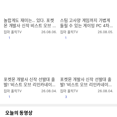
놀랍게도 재미는... 있다. 포켓
스팀 고사양 게임까지 가볍게
몬 개발사 신작 비스트 오브 리
돌릴 수 있는 게이밍 PC 4차
인카네이션 리뷰
공구 (8월 23일까지)
작
작
집마 홀릭TV
26.08.06.
집마 홀릭TV
26.08.05.
성
성
공감
공감
1
1
시
시
간
간
포켓몬 개발사 신작 선발대 출
포켓몬 개발사 신작 선발대 출
발! '비스트 오브 리인카네이션'
발! '비스트 오브 리인카네이션'
첫 방송 2K (라데온 9070XT
첫 방송 2K (라데온 9070XT)
작
작
집마 홀릭TV
26.08.04.
집마 홀릭TV
26.08.04.
4K 풀옵)
성
성
공감
공감
1
3
시
시
간
간
오늘의 동영상