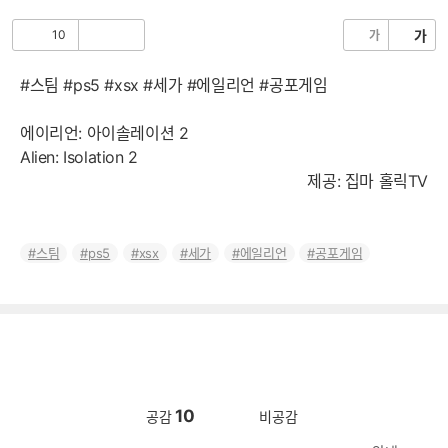
음
글
10
가
가
공
비
감
공
감
#스팀 #ps5 #xsx #세가 #에일리언 #공포게임
에이리언: 아이솔레이션 2
Alien: Isolation 2
제공: 집마 홀릭TV
스팀
ps5
xsx
세가
에일리언
공포게임
10
공감
비공감