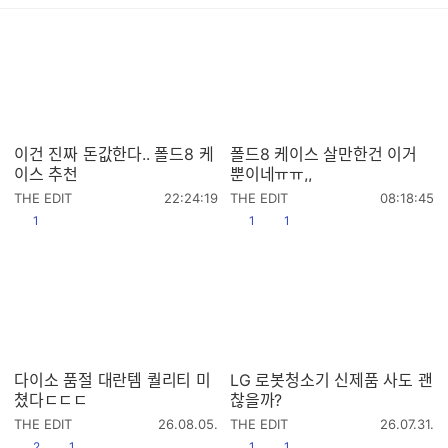
이건 진짜 돈값한다.. 폴드8 케
폴드8 케이스 살만한건 이거
이스 추천
뿐이네ㅠㅠ,,
작
작
THE EDIT
22:24:19
THE EDIT
08:18:45
성
성
공감
공감
댓글수
1
1
1
시
시
간
간
다이소 품절 대란템 퀄리티 미
LG 로봇청소기 신제품 사도 괜
쳤다ㄷㄷㄷ
찮을까?
작
작
THE EDIT
26.08.05.
THE EDIT
26.07.31.
성
성
공감
댓글수
공감
댓글수
2
1
1
1