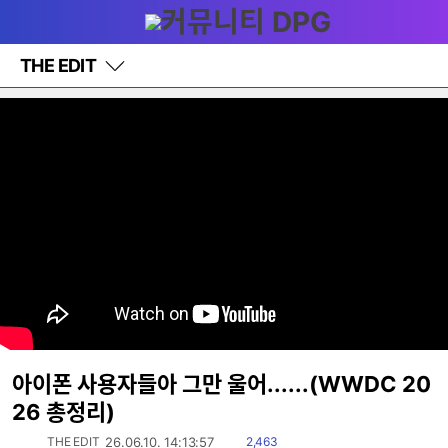
다
메뉴
나
와
홈
THE EDIT
바
로
가
기
레
이
어
창
토
글
아이폰 사용자들아 그만 울어......(WWDC 20
26 총정리)
읽
THE EDIT
26.06.10. 14:13:57
2,463