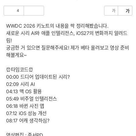
음
4
가
가
공
비
감
공
감
WWDC 2026 키노트의 내용을 싹 정리해봤습니다.
새로운 시리 AI와 애플 인텔리전스, iOS27의 변화까지 알려드
림!
궁금한 거 있으면 질문해주세요! 제가 베타 올려보고 영상 준비
해볼게요~
⏰타임코드⏰
00:00 드디어 업데이트된 시리?
02:09 시리 AI
04:13 맥 OS 활용
05:49 비주얼 인텔리전스
06:18 바뀐 사진 앱
07:12 iOS 성능 개선
08:17 어캐 생각하심?
영상편집 : 준서PD