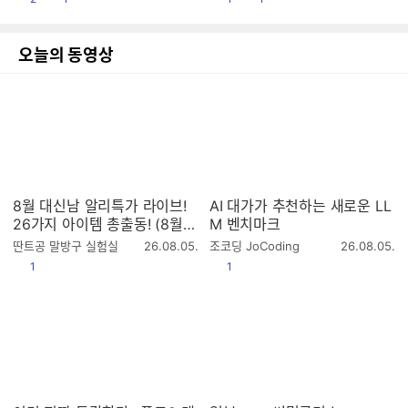
시
시
간
간
오늘의 동영상
8월 대신남 알리특가 라이브!
AI 대가가 추천하는 새로운 LL
26가지 아이템 총출동! (8월9
M 벤치마크
일 저녁11시)
작
작
딴트공 말방구 실험실
26.08.05.
조코딩 JoCoding
26.08.05.
성
성
공감
공감
1
1
시
시
간
간