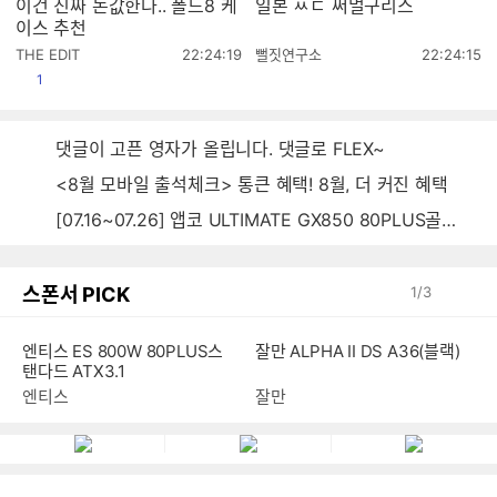
이건 진짜 돈값한다.. 폴드8 케
일본 ㅆㄷ 써멀구리스
이스 추천
작
작
THE EDIT
22:24:19
뻘짓연구소
22:24:15
성
성
공감
1
시
시
간
간
댓글이 고픈 영자가 올립니다. 댓글로 FLEX~
<8월 모바일 출석체크> 통큰 혜택! 8월, 더 커진 혜택
[07.16~07.26] 앱코 ULTIMATE GX850 80PLUS골드 풀모듈러 ATX3.0 블랙
스폰서 PICK
1
/
3
엔티스 ES 800W 80PLUS스
잘만 ALPHA II DS A36(블랙)
탠다드 ATX3.1
엔티스
잘만