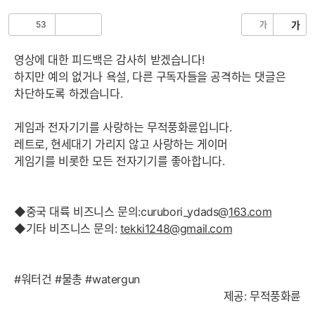
음
글
53
가
가
공
비
감
공
감
영상에 대한 피드백은 감사히 받겠습니다!
하지만 예의 없거나 욕설, 다른 구독자들을 공격하는 댓글은
차단하도록 하겠습니다.
게임과 전자기기를 사랑하는 무적풍화륜입니다.
레트로, 현세대기 가리지 않고 사랑하는 게이머
게임기를 비롯한 모든 전자기기를 좋아합니다.
◆중국 대륙 비즈니스 문의:curubori_ydads@
163.com
◆기타 비즈니스 문의:
tekki1248@gmail.com
#워터건 #물총 #watergun
제공: 무적풍화륜