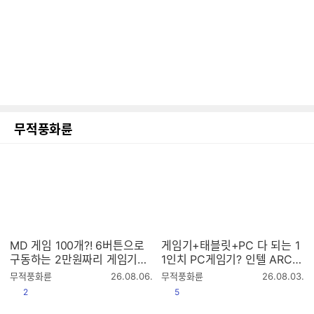
무적풍화륜
MD 게임 100개?! 6버튼으로
게임기+태블릿+PC 다 되는 1
구동하는 2만원짜리 게임기는
1인치 PC게임기? 인텔 ARC G
과연?
3 E칩셋을 탑재한 원엑스플레
작
작
무적풍화륜
26.08.06.
무적풍화륜
26.08.03.
이어 X2!
성
성
공감
공감
2
5
시
시
간
간