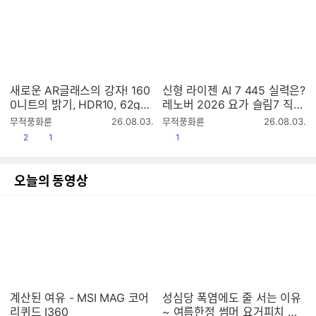
새로운 AR글래스의 강자! 160
신형 라이젠 AI 7 445 실력은?
0니트의 밝기, HDR10, 62g
레노버 2026 요가 슬림7 직접
무게에 이가격?? xbx a01
테스트!
작
작
무적풍화륜
26.08.03.
무적풍화륜
26.08.03.
성
성
공감
댓글수
공감
2
1
1
시
시
간
간
오늘의 동영상
계산된 여유 - MSI MAG 코어
성심당 폭염에도 줄 서는 이유
리퀴드 I360
~ 여름한정 썸머 요거피치 리