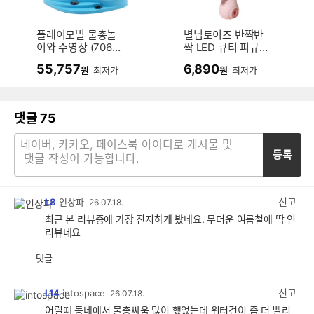
플레이모빌 물총놀
별님토이즈 반짝반
이와 수영장 (7061
짝 LED 큐티 피규어
0)
미니 워터건 (토끼)
55,757
6,890
원
최저가
원
최저가
댓글
75
등록
신고
L8
인상파
26.07.18.
최근 본 리뷰중에 가장 진지하게 봤네요. 무더운 여름철에 딱 인
리뷰네요
댓글
공
비
감
공
감
신고
L14
intospace
26.07.18.
어릴때 동네에서 물총싸움 많이 했었는데 워터건이 좀 더 빨리