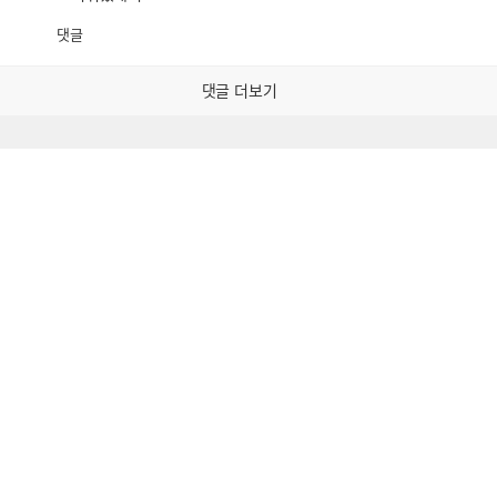
댓글
공
비
감
공
감
댓글 더보기