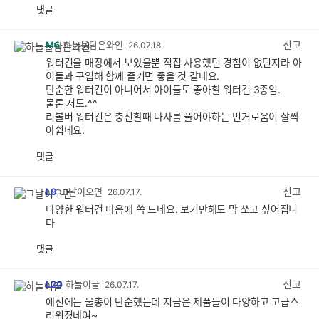
댓글
공
비
감
공
감
신고
M6
하늘을담은와인
26.07.18.
워터건을 매장에서 보았을뿐 직접 사용했던 경험이 없던지라 아
이들과 구입해 함께 즐기면 좋을 것 같네요.
단순한 워터건이 아니어서 아이들도 좋아할 워터건 3종임.
물론 저도.^^
리볼버 워터건은 충전할때 나사를 풀어야하는 번거로움이 살짝
아쉽네요.
댓글
공
비
감
공
감
신고
L9
그날이오면
26.07.17.
다양한 워터건 마음에 쏙 드네요. 보기만해도 막 쏘고 싶어집니
다
댓글
공
비
감
공
감
신고
L20
하늘이글
26.07.17.
예전에는 물총이 단순했는데 지금은 제품들이 다양하고 고급스
러워졌네여~