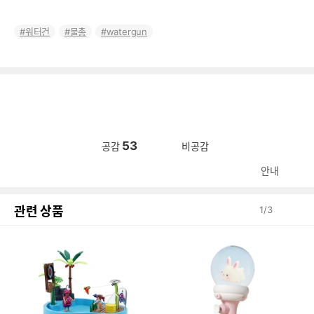
워터건
물총
watergun
53
공감
비공감
안내
관련 상품
1
/
3