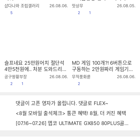
뷰
작
작
샵다나와 조립갤러리
26.08.06.
맛상무
26.08.05.
성
성
공감
공감
댓글수
5
2
1
시
시
간
간
슬프네요 25만원어치 절단석
MD 게임 100개?! 6버튼으로
4만5천원에.. 처분 도와드리는
구동하는 2만원짜리 게임기는
영상입니다..
과연?
작
작
공구왕황부장
26.08.06.
무적풍화륜
26.08.06.
성
성
공감
댓글수
공감
2
1
2
시
시
간
간
댓글이 고픈 영자가 올립니다. 댓글로 FLEX~
<8월 모바일 출석체크> 통큰 혜택! 8월, 더 커진 혜택
[07.16~07.26] 앱코 ULTIMATE GX850 80PLUS골드 풀모듈러 ATX3.0 블랙