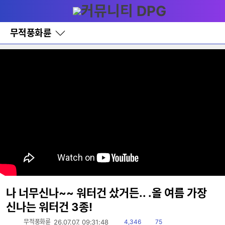
다
메뉴
나
와
홈
무적풍화륜
바
로
가
기
레
이
어
창
토
글
나 너무신나~~ 워터건 샀거든.. .올 여름 가장
신나는 워터건 3종!
읽
댓
무적풍화륜
26.07.07. 09:31:48
4,346
75