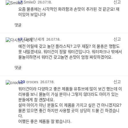
신고
L7
SmileD
26.07.18.
요즘 물총에는 시각적인 화려함과 손맛이 추가된 것 같군요! 재
미있어 보입니다!
댓글
공
비
감
공
감
신고
L7
다시만난세개
26.07.18.
예전 어릴때 갖고 놀던 플라스틱? 고무 재질? 의 물총은 명함도
못 내밀겠네요. 워터건이 정말 워터건입니다. 워터파크나 밖에서
물놀이하면서 워터건 갖고놀면 손맛이 엄청 짜릿하겠어요.
댓글
공
비
감
공
감
신고
L20
croces
26.07.18.
워터건이라 다양하고 좋은 제품들 유튜브에 많이 보긴 했는데 이
리뷰를 보니 물놀이 가실 분이나 그렇지 않더라도 아이가 있는
분들에게 참 괜찮네요.
설마 아이가 아닌 분들도 이 제품을 가지고 싶은 건 아니겠지요?
물론 있으면 좋긴 하지만 사용할 곳이 상당히 드물 긴 하겠습니
다.
어쨌든 좋은 제품들 잘 봤습니다.