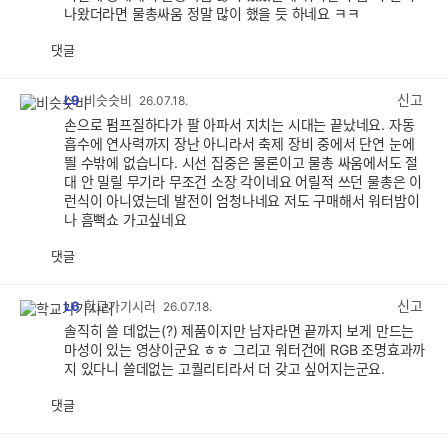
나왔더라면 물총싸움 정말 많이 했을 듯 하네요 ㅋㅋ
댓글
공
비
감
공
감
신고
L9
비슷슷비
26.07.18.
손으로 펌프질하다가 팔 아파서 지치는 시대는 끝났네요. 자동
흡수에 연사력까지 장난 아니라서 축제 장비 중에서 단연 눈에
띌 수밖에 없습니다. 시선 집중은 물론이고 물총 싸움에서도 절
대 안 밀릴 무기라 무조건 소장 각이네요 어릴적 쓰던 물총은 이
런식이 아니였는데 발전이 엄청나네요 저도 구매해서 워터밤이
나 흠뻑쇼 가고싶네요
댓글
공
비
감
공
감
신고
L6
학교가기시러
26.07.18.
솔직히 쓸 데없는(?) 제품이지만 남자라면 끝까지 보게 만드는
마성이 있는 영상이군요 ㅎㅎ 그리고 워터건에 RGB 조명효과까
지 있다니 쓸데없는 고퀄리티라서 더 갖고 싶어지는군요.
댓글
공
비
감
공
감