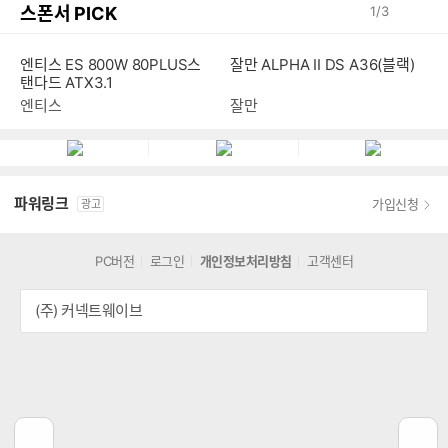
스폰서 PICK
1
/
3
엔티스 ES 800W 80PLUS스
잘만 ALPHA II DS A36(블랙)
탠다드 ATX3.1
엔티스
잘만
파워링크
가입신청
광고
PC버전
로그인
개인정보처리방침
고객센터
(주) 커넥트웨이브