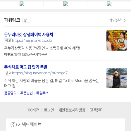
파워링크
가입신청
광고
온누리마켓 상생페이백 사용처
https://nurimarket.co.kr
광고
온누리상품권 사용 7%할인 + 소득공제 40% 혜택!
이벤트
웰컴! 30%신규가입쿠폰
주식차트 머그 컵 인기 폭발
https://blog.naver.com/mknego7
광고
주식 하는 사람의 마음을 담은 컵, 매일 To the Moon을 꿈꾸는
머그 컵
꿈을담다
주문방법
메일주소
PC버전
로그인
개인정보처리방침
고객센터
(주) 커넥트웨이브