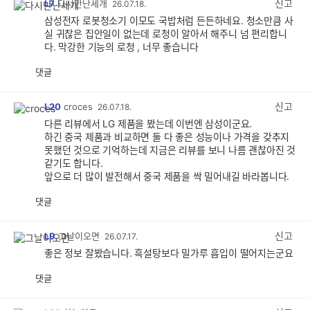
신고
L7
다시만난세개
26.07.18.
삼성전자 로봇청소기 이모도 국밥처럼 든든하네요. 청소만큼 사
실 귀찮은 집안일이 없는데 로청이 알아서 해주니 넘 편리합니
다. 막강한 기능의 로청 , 너무 좋습니다
댓글
공
비
감
공
감
신고
L20
croces
26.07.18.
다른 리뷰에서 LG 제품을 봤는데 이번엔 삼성이군요.
하긴 중국 제품과 비교하면 둘 다 좋은 성능이나 가격을 갖추지
못했던 것으로 기억하는데 지금은 리뷰를 보니 나름 괜찮아진 것
같기도 합니다.
앞으로 더 많이 발전해서 중국 제품을 싹 밀어내길 바라봅니다.
댓글
공
비
감
공
감
신고
L9
그날이오면
26.07.17.
좋은 정보 잘봤습니다. 흑설탕보다 밀가루 흡입이 떨어지는군요
댓글
공
비
감
공
감