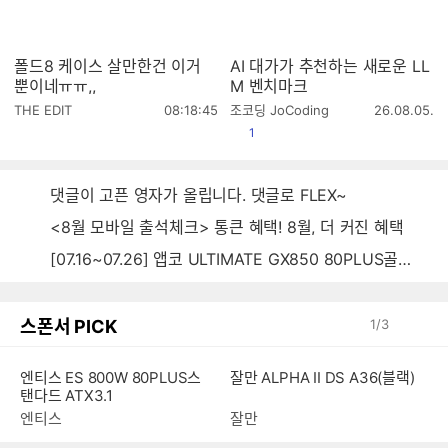
폴드8 케이스 살만한건 이거
AI 대가가 추천하는 새로운 LL
뿐이네ㅠㅠ,,
M 벤치마크
작
작
THE EDIT
08:18:45
조코딩 JoCoding
26.08.05.
성
성
공감
1
시
시
간
간
댓글이 고픈 영자가 올립니다. 댓글로 FLEX~
<8월 모바일 출석체크> 통큰 혜택! 8월, 더 커진 혜택
[07.16~07.26] 앱코 ULTIMATE GX850 80PLUS골드 풀모듈러 ATX3.0 블랙
스폰서 PICK
1
/
3
엔티스 ES 800W 80PLUS스
잘만 ALPHA II DS A36(블랙)
탠다드 ATX3.1
엔티스
잘만