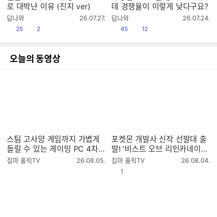
로 대박난 이유 (진지 ver)
데 경쟁율이 이렇게 낮다구요?
작
작
답나와
26.07.27.
답나와
26.07.24.
성
성
공감
댓글수
공감
댓글수
25
2
45
12
시
시
간
간
오늘의 동영상
스팀 고사양 게임까지 가볍게
포켓몬 개발사 신작 선발대 출
돌릴 수 있는 게이밍 PC 4차
발! '비스트 오브 리인카네이션'
공구 (8월 23일까지)
첫 방송 2K (라데온 9070XT
작
작
집마 홀릭TV
26.08.05.
집마 홀릭TV
26.08.04.
4K 풀옵)
성
성
공감
1
시
시
간
간