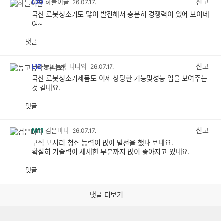
신고
L20
하늘이글
26.07.17.
국산 로봇청소기도 많이 발전해서 충분히 경쟁력이 있어 보이네
여~
댓글
공
비
감
공
감
신고
L12
동고동락 다나와
26.07.17.
국산 로봇청소기제품도 이제 상당한 기능및성능 업을 보여주는
것 같네요.
댓글
공
비
감
공
감
신고
M11
검은바다
26.07.17.
구석 모서리 청소 능력이 많이 발전을 했나 보네요.
확실히 기술력이 세세한 부분까지 많이 좋아지고 있네요.
댓글
공
비
감
공
감
댓글 더보기