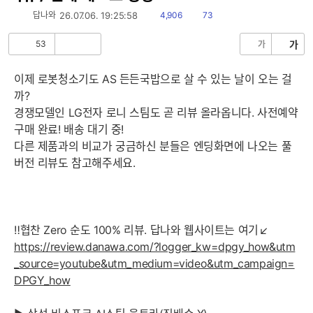
읽
댓
답나와
26.07.06. 19:25:58
4,906
73
음
글
53
가
가
공
비
감
공
감
이제 로봇청소기도 AS 든든국밥으로 살 수 있는 날이 오는 걸
까?
경쟁모델인 LG전자 로니 스팀도 곧 리뷰 올라옵니다. 사전예약
구매 완료! 배송 대기 중!
다른 제품과의 비교가 궁금하신 분들은 엔딩화면에 나오는 풀
버전 리뷰도 참고해주세요.
‼협찬 Zero 순도 100% 리뷰. 답나와 웹사이트는 여기↙
https://review.danawa.com/?logger_kw=dpgy_how&utm
_source=youtube&utm_medium=video&utm_campaign=
DPGY_how