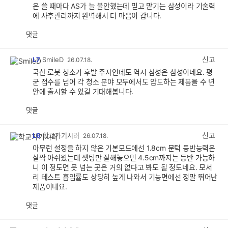
은 쓸 때마다 AS가 늘 불안했는데 믿고 맡기는 삼성이라 기술력
에 사후관리까지 완벽해서 더 마음이 갑니다.
댓글
공
비
감
공
감
신고
L7
SmileD
26.07.18.
국산 로봇 청소기 후발 주자인데도 역시 삼성은 삼성이네요. 평
균 점수를 넘어 각 청소 분야 모두에서도 압도하는 제품을 수 년
안에 출시할 수 있길 기대해봅니다.
댓글
공
비
감
공
감
신고
L6
학교가기시러
26.07.18.
아무런 설정을 하지 않은 기본모드에선 1.8cm 문턱 등반능력은
살짝 아쉬웠는데 셋팅만 잘해놓으면 4.5cm까지는 등반 가능하
니 이 정도면 못 넘는 곳은 거의 없다고 봐도 될 정도네요. 모서
리 테스트 흡입률도 상당히 높게 나와서 기능면에선 정말 뛰어난
제품이네요.
댓글
공
비
감
공
감