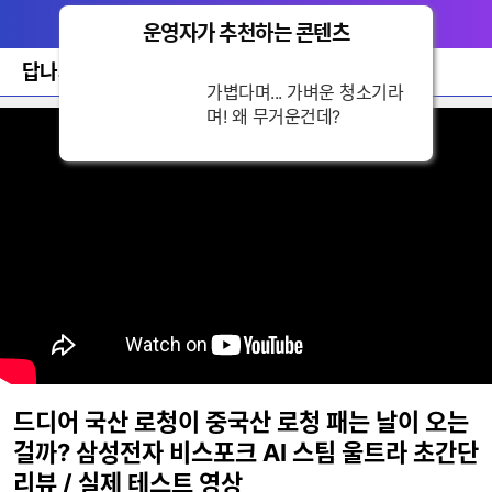
다
메뉴
나
운영자가 추천하는 콘텐츠
닫
와
기
홈
답나와
바
가볍다며... 가벼운 청소기라
로
며! 왜 무거운건데?
가
기
레
이
어
창
토
글
드디어 국산 로청이 중국산 로청 패는 날이 오는
걸까? 삼성전자 비스포크 AI 스팀 울트라 초간단
리뷰 / 실제 테스트 영상