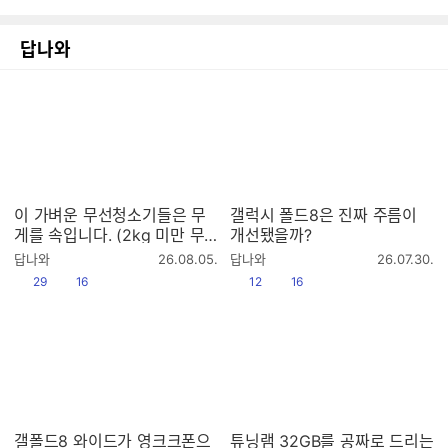
답나와
이 가벼운 무선청소기들은 무
갤럭시 폴드8은 진짜 주름이
게를 속입니다. (2kg 미만 무
개선됐을까?
선청소기 9종 테스트 1편)
작
작
답나와
26.08.05.
답나와
26.07.30.
성
성
공감
댓글수
공감
댓글수
29
16
12
16
시
시
간
간
갤폴드8 와이드가 영크크폰으
튜닝램 32GB를 공짜로 드리는