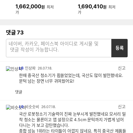
0F01AAG (단품)
수 VR90F01SAG
1,662,000
1,690,410
원
최저
원
최저
(단품)
가
가
댓글
73
등록
신고
L8
인상파
26.07.18.
한때 중국산 청소기가 휩쓸었었는데, 국산도 많이 발전했네요.
문턱 넘는 장면 너무 귀여웠어요!
댓글
공
비
감
공
감
신고
L9
비슷슷비
26.07.18.
국산 로봇청소기 기술력이 진짜 눈부시게 발전했네요 모서리 밀
착 청소는 물론이고 앱 설정으로 4.5cm 문턱까지 가볍게 넘어
다니는 거 보고 감탄했습니다.
종합 성능 1위라는 타이틀이 아깝지 않네요. 특히 중국산 제품들