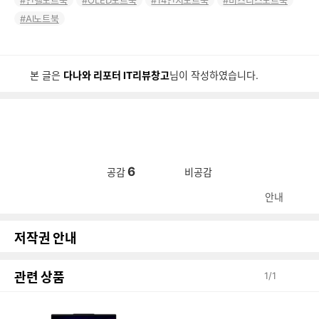
인텔노트북
OLED노트북
14인치노트북
비즈니스노트북
AI노트북
본 글은
다나와 리포터 IT리뷰창고
님이 작성하였습니다.
6
공감
비공감
안내
저작권 안내
관련 상품
1
/
1