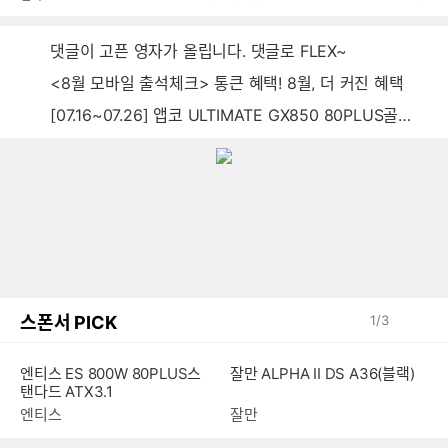
댓글이 고픈 영자가 올립니다. 댓글로 FLEX~
<8월 모바일 출석체크> 통큰 혜택! 8월, 더 커진 혜택
[07.16~07.26] 앱코 ULTIMATE GX850 80PLUS골드 풀모듈러 ATX3.0 블랙
스폰서 PICK
1
/
3
엔티스 ES 800W 80PLUS스
잘만 ALPHA II DS A36(블랙)
탠다드 ATX3.1
엔티스
잘만