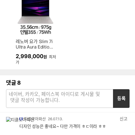
레노버 요가 Slim 7i
Ultra Aura Edition
83QK001HKR (SS
2,998,000
원
최저
D 1TB)
가
댓글
8
등록
신고
L1
티클모아파산
26.07.13.
디자인 성능은 좋네요~ 다만 가격이 ㅎㄷ이라 ㅎㅎ