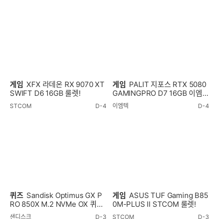
게임
XFX 라데온 RX 9070 XT
게임
PALIT 지포스 RTX 5080
SWIFT D6 16GB 룰렛!
GAMINGPRO D7 16GB 이엠텍
룰렛!
STCOM
D-4
이엠텍
D-4
퀴즈
Sandisk Optimus GX P
게임
ASUS TUF Gaming B85
RO 850X M.2 NVMe OX 퀴즈
0M-PLUS II STCOM 룰렛!
이벤트!
샌디스크
D-3
STCOM
D-3