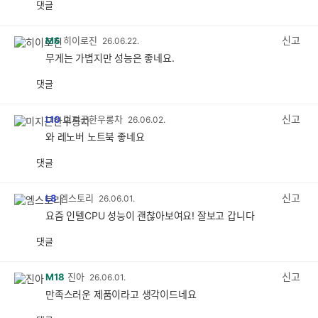
댓글
공
비
감
공
감
신고
M6
히이로진
26.06.22.
무게는 가볍지만 성능은 좋네요.
댓글
공
비
감
공
감
신고
L10
미지근한우롱차
26.06.02.
와 레노버 노트북 좋네요
댓글
공
비
감
공
감
신고
L8
엠스토리
26.06.01.
요즘 인텔CPU 성능이 괜찮아보여요! 잘보고 갑니다
댓글
공
비
감
공
감
신고
M18
진아
26.06.01.
만족스러운 제품이라고 생각이드네요