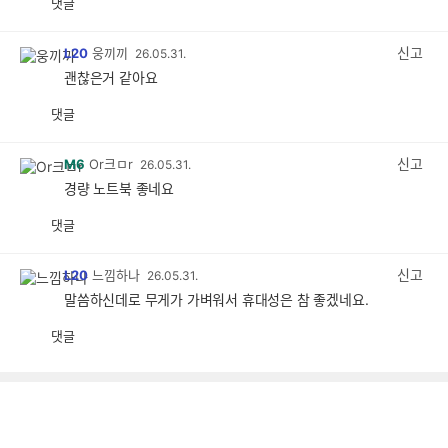
댓글
공
비
감
공
감
신고
L20
웅끼끼
26.05.31.
괜찮은거 같아요
댓글
공
비
감
공
감
신고
M6
Or크ㅁr
26.05.31.
경량 노트북 좋네요
댓글
공
비
감
공
감
신고
L20
느낌하나
26.05.31.
말씀하신데로 무게가 가벼워서 휴대성은 참 좋겠네요.
댓글
공
비
감
공
감