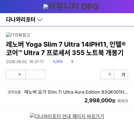
다
메뉴
나
와
홈
다나와리포터
바
로
가
기
레
레노버 Yoga Slim 7 Ultra 14IPH11, 인텔®
이
코어™ Ultra 7 프로세서 355 노트북 개봉기
어
창
읽
댓
2026.06.02. 10:37:17
6,938
8
토
음
글
글
6
가
가
공
비
감
공
감
레노버 요가 Slim 7i Ultra Aura Edition 83QK001HKR (SSD 1TB)
관련상품
2,998,000
원
최저가