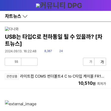
다
메뉴
나
와
홈
차트뉴스
바
로
가
기
레
USB는 타입C로 천하통일 될 수 있을까? [차
이
트뉴스]
어
창
읽
댓
2024.09.13. 16:22:48
8,387
24
토
음
글
글
55
가
가
공
비
감
공
감
라이트컴 COMS 썬더볼트4 C to C타입 케이블 FR182 (1m)
관련상품
10,510
원
최저가