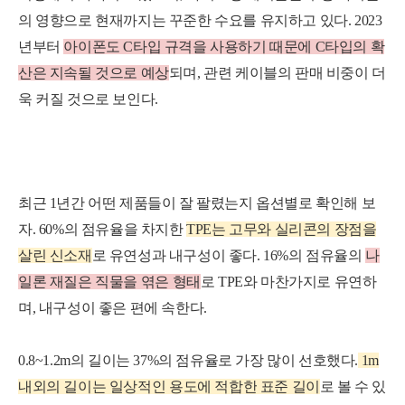
의 영향으로 현재까지는 꾸준한 수요를 유지
하고 있다. 2023
년부터
아이폰도 C타입 규격을 사용하기 때
문에
C타입의 확
산은 지속될 것으로 예상
되며, 관련 케이블의 판매 비중이 더
욱 커질 것으로 보인다.
최근 1년간 어떤 제품들이 잘 팔렸는지 옵션별로 확인해 보
자. 60%의 점유율을 차지한
TPE
는
고무와 실
리콘의 장점을
살린 신소재
로 유연성과 내구성이 좋다. 16%의 점유율의
나
일
론
재
질
은
직
물
을
엮은 형태
로 TPE와 마찬가지로 유연하
며, 내구성이 좋은 편에 속한다.
0.8~1.2m의 길이는 37%의 점유율로 가장 많이 선호했다.
1
m
내
외
의
길
이
는
일
상
적
인
용
도
에
적
합
한
표준
길
이
로 볼 수 있