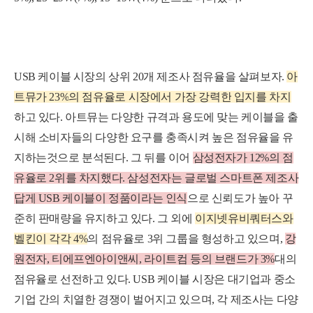
USB 케이블 시장의 상위 20개 제조사 점유율을 살펴보자.
아
트
뮤
가
2
3
%
의
점
유
율
로
시
장
에
서
가
장
강
력
한
입
지
를
차
지
하고 있다. 아트뮤는 다양한 규격과 용도에 맞는 케이블을 출
시해 소비자들의 다양한 요구를 충족시켜 높은 점유율을 유
지하는것으로 분석된다.
그 뒤를 이어
삼성전자가 12%의 점
유율로 2위를 차지했다. 삼성전자는 글
로벌 스마트폰 제조사
답게 USB 케이블이 정품이라는 인식
으로 신뢰도가 높아 꾸
준히 판매량을 유지하고 있다.
그 외에
이지넷유비쿼터스와
벨킨이 각각 4%
의 점유율로 3위 그룹을 형성하고 있으며,
강
원전자, 티에프엔아이앤씨, 라이트컴 등의 브랜드가 3%
대의
점유율로 선전하고 있다.
USB 케이블 시장은 대기업과 중소
기업 간의 치열한 경쟁이 벌어지고 있으며, 각 제조사는 다양