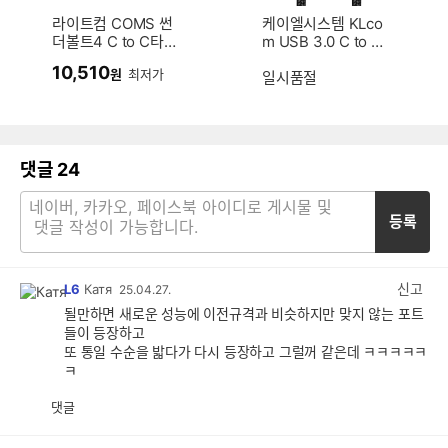
라이트컴 COMS 썬
케이엘시스템 KLco
더볼트4 C to C타
m USB 3.0 C to C
입 케이블 FR182 (1
타입 케이블 (0.5m)
10,510
원
최저가
m)
일시품절
댓글
24
등록
신고
L6
Катя
25.04.27.
될만하면 새로운 성능에 이전규격과 비슷하지만 맞지 않는 포트
들이 등장하고
또 통일 수순을 밟다가 다시 등장하고 그럴꺼 같은데 ㅋㅋㅋㅋㅋ
ㅋ
댓글
공
비
감
공