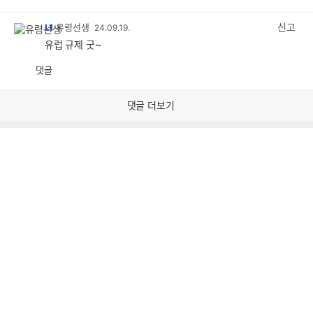
감
공
감
신고
L1
유령선생
24.09.19.
유럽 규제 굿~
댓글
공
비
감
공
감
댓글 더보기