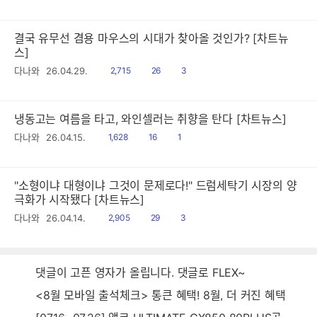
음
감
글
결국 유무선 겸용 마우스의 시대가 찾아올 것인가? [차트뉴
스]
읽
공
댓
다나와
26.04.29.
2,715
26
3
음
감
글
냉동고는 여름을 타고, 와인셀러는 취향을 탄다 [차트뉴스]
읽
공
댓
다나와
26.04.15.
1,628
16
1
음
감
글
"소형이냐 대형이냐 그것이 문제로다!" 드럼세탁기 시장의 양
극화가 시작됐다 [차트뉴스]
읽
공
댓
다나와
26.04.14.
2,905
29
3
음
감
글
댓글이 고픈 영자가 올립니다. 댓글로 FLEX~
<8월 모바일 출석체크> 통큰 혜택! 8월, 더 커진 혜택