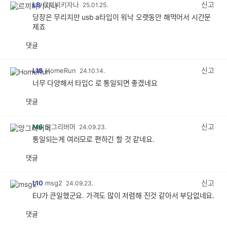
감
신고
L8
르끼비키자나
25.01.25.
당장은 무리지만 usb a타입이 워낙 오랫동안 해먹어서 시간문
제죠
댓글
공
비
감
공
감
신고
L18
HomeRun
24.10.14.
너무 다양해서 타입C 로 통일되면 좋겠네요
댓글
공
비
감
공
감
신고
M6
앙그리버머
24.09.23.
통일되는게 여러모로 편하긴 할 것 같네요.
댓글
공
비
감
공
감
신고
L10
msg2
24.09.23.
EU가 큰일했군요. 가격도 많이 저렴해 진것 같아서 부담없네요.
댓글
공
비
감
공