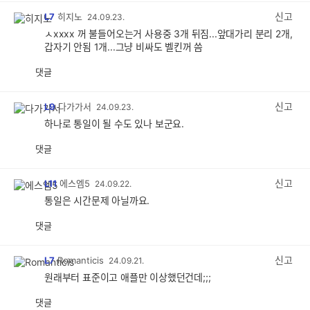
감
신고
L7
히지노
24.09.23.
ㅅxxxx 꺼 불들어오는거 사용중 3개 뒤짐...앞대가리 분리 2개,
갑자기 안됨 1개...그냥 비싸도 벨킨꺼 씀
댓글
공
비
감
공
감
신고
L9
다가가서
24.09.23.
하나로 통일이 될 수도 있나 보군요.
댓글
공
비
감
공
감
신고
L11
에스엠5
24.09.22.
통일은 시간문제 아닐까요.
댓글
공
비
감
공
감
신고
L7
Romanticis
24.09.21.
원래부터 표준이고 애플만 이상했던건데;;;
댓글
공
비