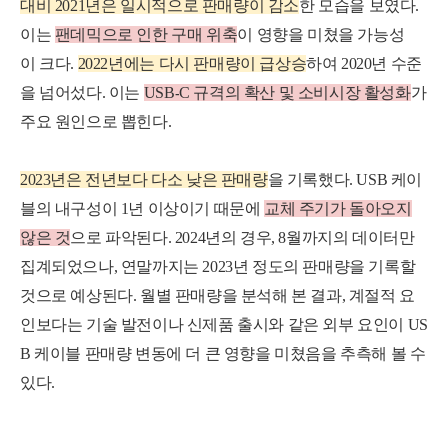
대
비
2
0
2
1
년은
일
시
적
으
로
판
매
량
이
감
소
한
모
습
을
보
였
다
.
이
는
팬
데
믹
으
로
인
한
구
매
위
축
이
영
향
을
미
쳤
을
가
능
성
이
크
다
.
2
0
2
2
년
에
는
다
시
판
매
량
이
급
상
승
하
여
2
0
2
0
년
수
준
을
넘
어
섰다.
이
는
U
S
B
-
C
규
격
의
확산
및 소비시
장 활성
화
가
주
요
원
인
으
로
뽑힌다
.
2023년은 전년보다 다소 낮은 판매량
을 기록했다. USB 케이
블의 내구성이 1년 이상이기 때문에
교체 주기가 돌아오지
않은
것
으로 파악된다. 2024년의 경우, 8월까지의 데이터만
집계되었으나, 연말까지는 2023년 정도의 판매량을 기록할
것으로 예상된다.
월별 판매량을 분석해 본 결과, 계절적 요
인보다는 기술 발전이나 신제품 출시와 같은 외부 요인이 US
B 케이블 판매량 변동에 더 큰 영향을 미쳤음을 추측해 볼 수
있다.