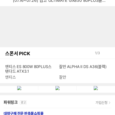
[07.16~07.26] 앱코 ULTIMATE GX850 80PLUS골드 풀모듈러 ATX3.0 블랙
스폰서 PICK
1
/
3
엔티스 ES 800W 80PLUS스
잘만 ALPHA II DS A36(블랙)
탠다드 ATX3.1
엔티스
잘만
파워링크
가입신청
광고
대량구매 전문 판촉물쇼핑몰