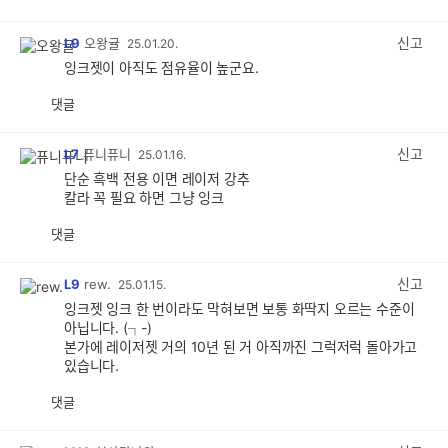
공
비
감
공
감
신고
L9
오왕귤
25.01.20.
잉크젯이 아직도 점유율이 높군요.
댓글
공
비
감
공
감
신고
L7
퓨니퓨니
25.01.16.
단순 흑백 전용 이면 레이저 강추
칼라 꼭 필요 하면 그냥 잉크
댓글
공
비
감
공
감
신고
L9
rew.
25.01.15.
잉크젯 잉크 한 번이라도 막혀보면 보통 화딱지 오르는 수준이
아닙니다. (┐-)
본가에 레이저젯 거의 10년 된 거 아직까진 그럭저럭 돌아가고
있습니다.
댓글
공
비
감
공
감