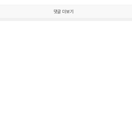
감
공
감
댓글 더보기