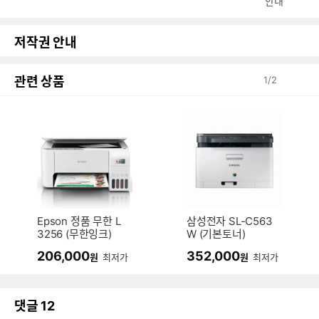
안내
저작권 안내
관련 상품
1
/
2
Epson 정품 무한 L
삼성전자 SL-C563
3256 (무한잉크)
W (기본토너)
206,000
352,000
원
최저가
원
최저가
댓글
12