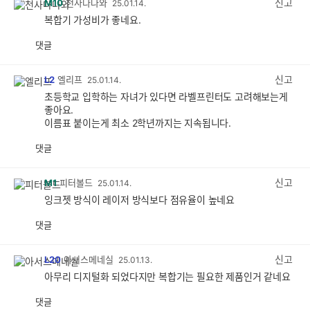
신고
M10
천사다나와
25.01.14.
복합기 가성비가 좋네요.
댓글
공
비
감
공
감
신고
L2
엘리프
25.01.14.
초등학교 입학하는 자녀가 있다면 라벨프린터도 고려해보는게
좋아요.
이름표 붙이는게 최소 2학년까지는 지속됩니다.
댓글
공
비
감
공
감
신고
M1
피터볼드
25.01.14.
잉크젯 방식이 레이저 방식보다 점유율이 높네요
댓글
공
비
감
공
감
신고
L20
아서스메네실
25.01.13.
아무리 디지털화 되었다지만 복합기는 필요한 제품인거 같네요
댓글
공
비