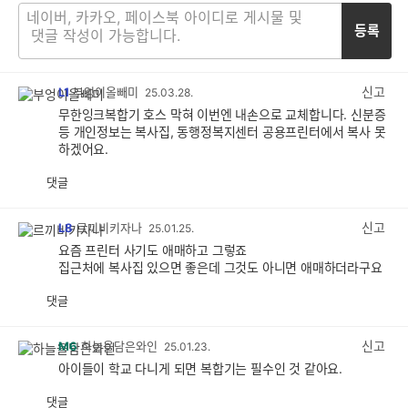
등록
신고
L1
부엉이올빼미
25.03.28.
무한잉크복합기 호스 막혀 이번엔 내손으로 교체합니다. 신분증
등 개인정보는 복사집, 동행정복지센터 공용프린터에서 복사 못
하겠어요.
댓글
공
비
감
공
감
신고
L8
르끼비키자나
25.01.25.
요즘 프린터 사기도 애매하고 그렇죠
집근처에 복사집 있으면 좋은데 그것도 아니면 애매하더라구요
댓글
공
비
감
공
감
신고
M6
하늘을담은와인
25.01.23.
아이들이 학교 다니게 되면 복합기는 필수인 것 같아요.
댓글