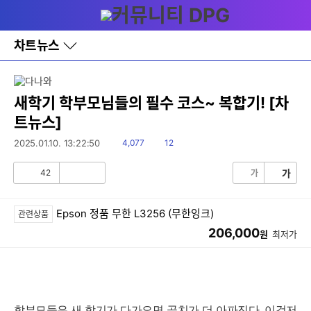
다
메뉴
나
와
홈
차트뉴스
바
로
가
기
레
새학기 학부모님들의 필수 코스~ 복합기! [차
이
트뉴스]
어
창
읽
댓
2025.01.10. 13:22:50
4,077
12
토
음
글
글
42
가
가
공
비
감
공
감
Epson 정품 무한 L3256 (무한잉크)
관련상품
206,000
원
최저가
학부모들은 새 학기가 다가오면 골치가 더 아파진다. 이것저