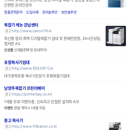
간편한 온라인문의
맞춤견적문의
도입사례
관리솔루션
보안솔루션
복합기 캐논 강남센타
http://www.canon119.kr
광고
최신형 칼라,흑백 디지털복합기 임대 및 판매전문점, 24시간상담,
철저한 AS.
신상품
신제품판매 및 임대까지!
포항복사기임대
http://www.현대사무기.kr
광고
대구경북포항 복사기전문가 포항복합기임대
남양주복합기 프린터베이
https://printerbay.co.kr/
광고
1개월 무료 이벤트중, 신속하고 친절한 설치와 A/S
이벤트
렌탈 계약시 1개월 무료
중고 복사기
http://www.119canon.co.kr
광고