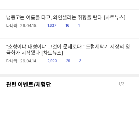
음
감
글
냉동고는 여름을 타고, 와인셀러는 취향을 탄다 [차트뉴스]
읽
공
댓
다나와
26.04.15.
1,637
16
1
음
감
글
"소형이냐 대형이냐 그것이 문제로다!" 드럼세탁기 시장의 양
극화가 시작됐다 [차트뉴스]
읽
공
댓
다나와
26.04.14.
2,920
29
3
음
감
글
이
다
관련 이벤트/체험단
1
/
3
전
음