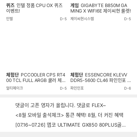
퀴즈
인텔 정품 CPU OX 퀴즈
게임
GIGABYTE B850M GA
이벤트!
MING X WIFI6E 제이씨현 룰렛!
인텔
D-5
제이씨현시스템
D-5
체험단
PCCOOLER CPS RT4
체험단
ESSENCORE KLEVV
00 TCL FULL ARGB 쿨러 체험
DDR5-5600 CL46 파인인포 (1
단
6GB) RAM 체험단
얼티메이크
D-5
파인인포
D-6
댓글이 고픈 영자가 올립니다. 댓글로 FLEX~
<8월 모바일 출석체크> 통큰 혜택! 8월, 더 커진 혜택
[07.16~07.26] 앱코 ULTIMATE GX850 80PLUS골드 풀모듈러 ATX3.0 블랙