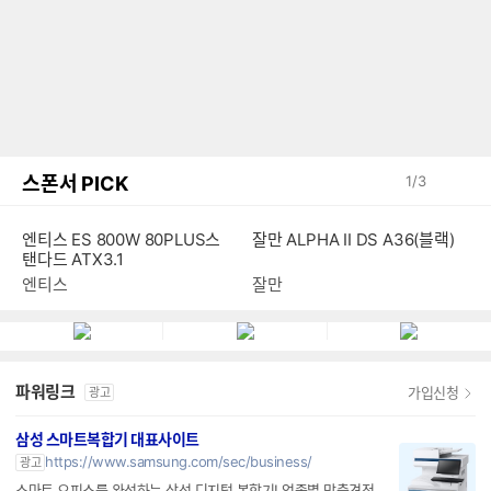
스폰서 PICK
1
/
3
엔티스 ES 800W 80PLUS스
잘만 ALPHA II DS A36(블랙)
탠다드 ATX3.1
엔티스
잘만
파워링크
가입신청
광고
삼성 스마트복합기 대표사이트
https://www.samsung.com/sec/business/
광고
스마트 오피스를 완성하는 삼성 디지털 복합기! 업종별 맞춤견적,