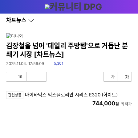
다
메뉴
나
와
홈
차트뉴스
바
로
가
기
레
김장철을 넘어 '데일리 주방템'으로 거듭난 분
이
쇄기 시장 [차트뉴스]
어
창
읽
2025.11.04. 17:59:09
5,301
토
음
글
19
가
가
공
비
감
공
감
바이타믹스 익스플로리안 시리즈 E320 (화이트)
관련상품
744,000
원
최저가