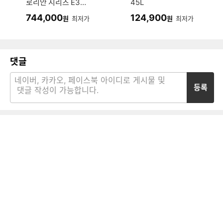
로리안 시리즈 E32
45L
0 (화이트)
744,000
124,900
원
최저가
원
최저가
댓글
등록