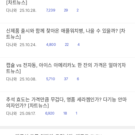
[차트뉴스]
읽
공
댓
다나와
25.10.28.
7,239
29
2
음
감
글
신제품 출시와 함께 찾아온 애플워치병, 나을 수 있을까? [차
트뉴스]
읽
공
댓
다나와
25.10.24.
4,800
22
4
음
감
글
캡슐 vs 전자동, 아이스 아메리카노 한 잔의 가격은 얼마?[차
트뉴스]
읽
공
댓
다나와
25.10.08.
5,710
37
6
음
감
글
추석 효도는 가격만큼 무겁다, 명품 세라젬인가? 다기능 안마
의자인가? [차트뉴스]
읽
공
댓
다나와
25.09.17.
6,920
18
1
음
감
글