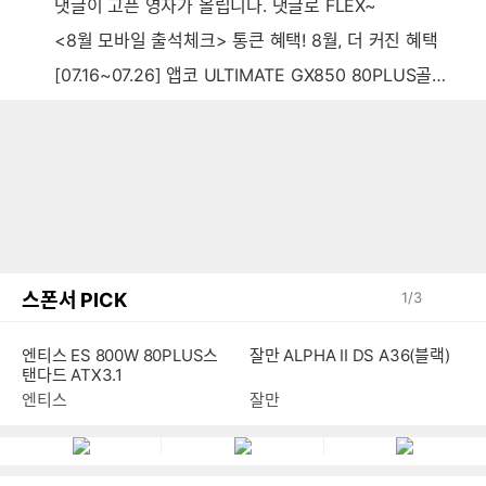
댓글이 고픈 영자가 올립니다. 댓글로 FLEX~
<8월 모바일 출석체크> 통큰 혜택! 8월, 더 커진 혜택
[07.16~07.26] 앱코 ULTIMATE GX850 80PLUS골드 풀모듈러 ATX3.0 블랙
스폰서 PICK
1
/
3
엔티스 ES 800W 80PLUS스
잘만 ALPHA II DS A36(블랙)
탠다드 ATX3.1
엔티스
잘만