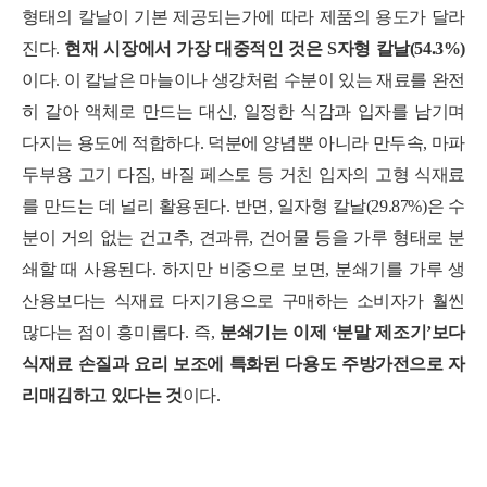
형태의 칼날이 기본 제공되는가에 따라 제품의 용도가 달라
진다.
현재 시장에서 가장 대중적인 것은 S자형 칼날(54.3%)
이다. 이 칼날은 마늘이나 생강처럼 수분이 있는 재료를 완전
히 갈아 액체로 만드는 대신,
일정한 식감과 입자를 남기며
다지는 용도에 적합하다. 덕분에 양념뿐 아니라 만두속, 마파
두부용 고기 다짐, 바질 페스토 등 거친 입자의 고형 식재료
를 만드는 데 널리 활용된다. 반면, 일자형 칼날(29.87%)은 수
분이 거의 없는 건고추, 견과류, 건어물 등을 가루 형태로 분
쇄할 때 사용된다. 하지만 비중으로 보면, 분쇄기를 가루 생
산용보다는 식재료 다지기용으로 구매하는 소비자가 훨씬
많다는 점이 흥미롭다. 즉,
분쇄기는 이제 ‘분말 제조기’보다
식재료 손질과 요리 보조에 특화된 다용도 주방가전으로 자
리매김하고 있다는 것
이다.