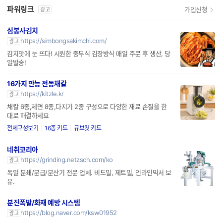
파워링크
가입신청
광고
심봉사김치
https://simbongsakimchi.com/
광고
김치맛에 눈 뜨다! 시원한 중부식 김장방식 매일 주문 후 생산, 당
일발송!
16가지 만능 전동채칼
https://kitzle.kr
광고
채칼 6종,제면 8종,다지기 2종 구성으로 다양한 재료 손질을 한
대로 해결하세요
전체구성보기
16종 키트
큐브컷 키트
네취코리아
https://grinding.netzsch.com/ko
광고
독일 분쇄/분급/분산기 전문 업체. 비드밀, 제트밀, 인라인믹서 보
유.
분진폭발/화재 예방 시스템
https://blog.naver.com/ksw01952
광고