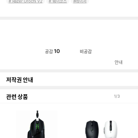
Razer Orochi V2
웨이코스
레이저
10
공감
비공감
안내
저작권 안내
관련 상품
1
/
3