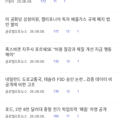
읽
공
댓
IT동아
26.08.08.
172
11
1
음
감
글
미 공화당 상원의원, 캘리포니아 독자 배출가스 규제 폐지 법
안 발의
읽
공
댓
글로벌오토뉴스
26.08.08.
172
12
1
음
감
글
폭스바겐 지주사 포르쉐SE "비용 절감과 체질 개선 지금 행동
해야"
읽
공
댓
글로벌오토뉴스
26.08.08.
132
12
1
음
감
글
네덜란드 도로교통국, 테슬라 FSD 승인 논란…검증 데이터 비
공개에 비판 고조
읽
공
댓
글로벌오토뉴스
26.08.08.
135
12
1
음
감
글
포드, 2만 8천 달러대 중형 전기 픽업트럭 '패돔' 차명 공개
읽
공
댓
글로벌오토뉴스
26.08.08.
163
11
1