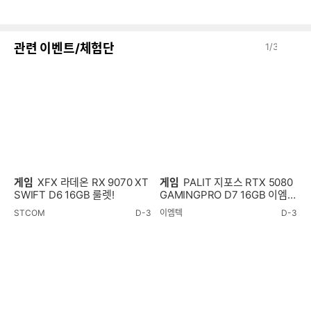
음
감
글
이
다
관련 이벤트/체험단
1
/
3
전
음
게임
XFX 라데온 RX 9070 XT
게임
PALIT 지포스 RTX 5080
SWIFT D6 16GB 룰렛!
GAMINGPRO D7 16GB 이엠텍
룰렛!
STCOM
D-3
이엠텍
D-3