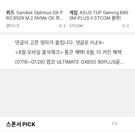
퀴즈
Sandisk Optimus GX P
게임
ASUS TUF Gaming B85
RO 850X M.2 NVMe OX 퀴즈
0M-PLUS II STCOM 룰렛!
이벤트!
샌디스크
D-2
STCOM
D-2
댓글이 고픈 영자가 올립니다. 댓글로 FLEX~
<8월 모바일 출석체크> 통큰 혜택! 8월, 더 커진 혜택
[07.16~07.26] 앱코 ULTIMATE GX850 80PLUS골드 풀모듈러 ATX3.0 블랙
스폰서 PICK
1
/
3