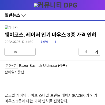
다
메뉴
나
와
홈
일반뉴스
바
로
가
기
레
웨이코스, 레이저 인기 마우스 3종 가격 인하
이
어
읽
댓
2022.07.07. 12:41:30
6,676
1
창
음
글
토
10
가
가
글
공
비
감
공
감
Razer Basilisk Ultimate (정품)
관련상품
판매일시중단
글로벌 게이밍 라이프 스타일 브랜드 레이저(RAZER)가 인기
마우스 3종에 대한 가격 인하를 진행한다.