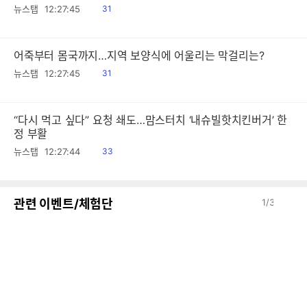
읽
뉴스탭
12:27:45
31
음
어죽부터 몸국까지…지역 보양식에 어울리는 막걸리는?
읽
뉴스탭
12:27:45
31
음
“다시 먹고 싶다” 요청 쇄도…맘스터치 ‘내슈빌핫치킨버거’ 한
정 부활
읽
뉴스탭
12:27:44
33
음
이
다
관련 이벤트/체험단
1
/
3
전
음