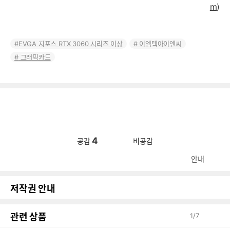
m
)
EVGA 지포스 RTX 3060 시리즈 이상
이엠텍아이엔씨
그래픽카드
4
공감
비공감
안내
저작권 안내
관련 상품
1
/
7