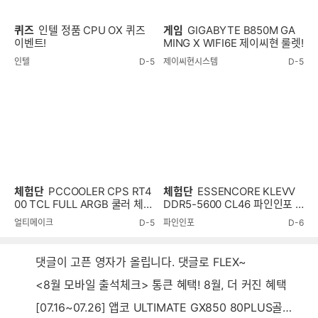
퀴즈
인텔 정품 CPU OX 퀴즈
게임
GIGABYTE B850M GA
이벤트!
MING X WIFI6E 제이씨현 룰렛!
인텔
D-5
제이씨현시스템
D-5
체험단
PCCOOLER CPS RT4
체험단
ESSENCORE KLEVV
00 TCL FULL ARGB 쿨러 체험
DDR5-5600 CL46 파인인포 (1
단
6GB) RAM 체험단
얼티메이크
D-5
파인인포
D-6
댓글이 고픈 영자가 올립니다. 댓글로 FLEX~
<8월 모바일 출석체크> 통큰 혜택! 8월, 더 커진 혜택
[07.16~07.26] 앱코 ULTIMATE GX850 80PLUS골드 풀모듈러 ATX3.0 블랙