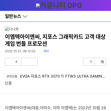
다
메뉴
나
와
홈
일반뉴스
바
로
가
기
레
이엠텍아이엔씨, 지포스 그래픽카드 고객 대상
이
게임 번들 프로모션
어
창
읽
2022.10.31. 09:12:02
952
토
음
글
4
가
가
공
비
감
공
감
EVGA 지포스 RTX 3070 Ti FTW3 ULTRA GAMING D6X 8GB
관련상품
단종
이엠텍아이엔씨(대표:이덕수, 이하 이엠텍)는 2022년 10월 28