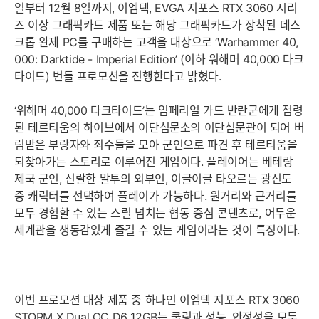
일부터 12월 8일까지, 이엠텍, EVGA 지포스 RTX 3060 시리
즈 이상 그래픽카드 제품 또는 해당 그래픽카드가 장착된 데스
크톱 완제 PC를 구매하는 고객을 대상으로 ‘Warhammer 40,
000: Darktide - Imperial Edition’ (이하 워해머 40,000 다크
타이드) 번들 프로모션을 진행한다고 밝혔다.
‘워해머 40,000 다크타이드’는 임페리얼 가드 반란군에게 점령
된 테르티움의 하이브에서 이단심문소의 이단심문관이 되어 버
림받은 부랑자와 죄수들을 모아 군인으로 파견 후 테르티움을
되찾아가는 스토리로 이루어진 게임이다. 플레이어는 베테랑
제국 군인, 신랄한 말투의 외부인, 이글이글 타오르는 광신도
중 캐릭터를 선택하여 플레이가 가능하다. 원거리와 근거리를
모두 경험할 수 있는 스릴 넘치는 협동 중심 콘텐츠로, 어두운
세계관을 생동감있게 즐길 수 있는 게임이라는 것이 특징이다.
이번 프로모션 대상 제품 중 하나인 이엠텍 지포스 RTX 3060
STORM X Dual OC D6 12GB는 쿨링과 성능, 안정성을 모두