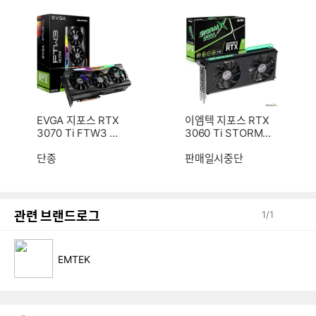
EVGA 지포스 RTX
이엠텍 지포스 RTX
3070 Ti FTW3 UL
3060 Ti STORM X
TRA GAMING D6
Dual OC D6 8GB
X 8GB
단종
판매일시중단
관련 브랜드로그
1
/
1
EMTEK