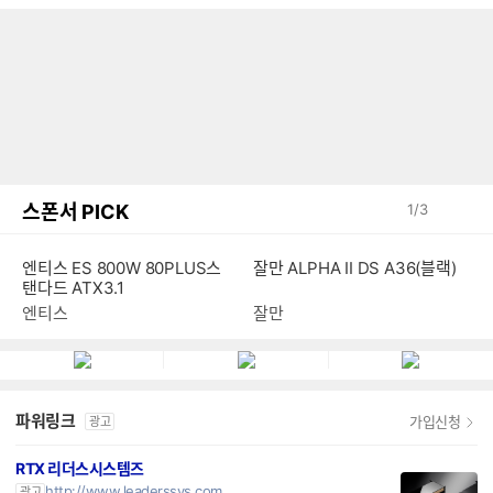
스폰서 PICK
1
/
3
엔티스 ES 800W 80PLUS스
잘만 ALPHA II DS A36(블랙)
탠다드 ATX3.1
엔티스
잘만
파워링크
가입신청
광고
RTX 리더스시스템즈
http://www.leaderssys.com
광고