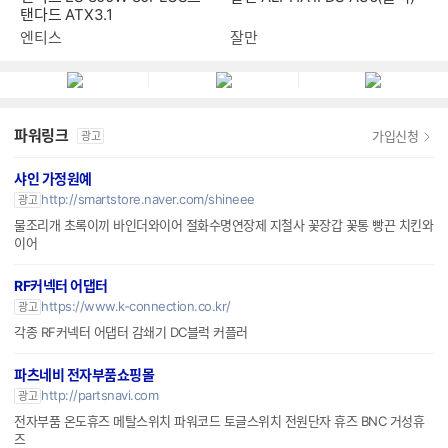
잘만 ALPHA II DS A36(블랙)
엔티스 ES 800W 80PLUS스
탠다드 ATX3.1
잘만
엔티스
파워링크
가입신청
광고
샤인 가정원예
http://smartstore.naver.com/shineee
광고
물조리개 초록이끼 바인더와이어 절화수명연장제 지철사 꽃장갑 꽃통 빵끈 치킨와
이어
RF커넥터 어댑터
https://www.k-connection.co.kr/
광고
각종 RF커넥터 어댑터 감쇄기 DC블럭 커플러
파츠네비 전자부품쇼핑몰
http://partsnavi.com
광고