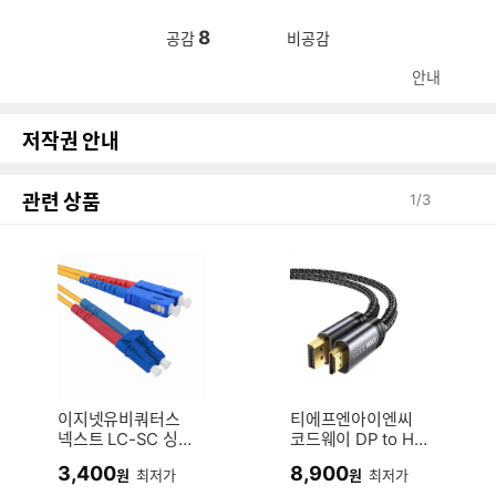
8
공감
비공감
안내
저작권 안내
관련 상품
1
/
3
이지넷유비쿼터스
티에프엔아이엔씨
넥스트 LC-SC 싱글
코드웨이 DP to HD
모드 광 패치코드 케
MI 케이블 (2m)
3,400
8,900
원
최저가
원
최저가
이블 (NEXT-LS201