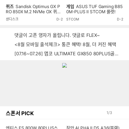
퀴즈
Sandisk Optimus GX P
게임
ASUS TUF Gaming B85
RO 850X M.2 NVMe OX 퀴즈
0M-PLUS II STCOM 룰렛!
이벤트!
샌디스크
D-2
STCOM
D-2
댓글이 고픈 영자가 올립니다. 댓글로 FLEX~
<8월 모바일 출석체크> 통큰 혜택! 8월, 더 커진 혜택
[07.16~07.26] 앱코 ULTIMATE GX850 80PLUS골드 풀모듈러 ATX3.0 블랙
스폰서 PICK
1
/
3