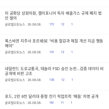
음
감
글
미 공화당 상원의원, 캘리포니아 독자 배출가스 규제 폐지 법
안 발의
읽
공
댓
글로벌오토뉴스
26.08.08.
172
12
1
음
감
글
폭스바겐 지주사 포르쉐SE "비용 절감과 체질 개선 지금 행동
해야"
읽
공
댓
글로벌오토뉴스
26.08.08.
131
12
1
음
감
글
네덜란드 도로교통국, 테슬라 FSD 승인 논란…검증 데이터 비
공개에 비판 고조
읽
공
댓
글로벌오토뉴스
26.08.08.
135
12
1
음
감
글
포드, 2만 8천 달러대 중형 전기 픽업트럭 '패돔' 차명 공개
읽
공
댓
글로벌오토뉴스
26.08.08.
161
11
1
음
감
글