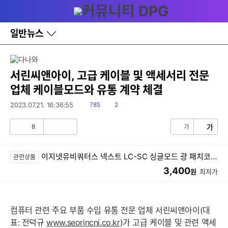
다
메뉴
나
와
홈
일반뉴스
바
로
가
기
레
서린씨앤아이, 고급 케이블 및 액세서리 전문
이
업체 케이블모드와 유통 계약 체결
어
창
읽
댓
2023.07.21. 16:36:55
785
2
토
음
글
글
8
가
가
공
비
감
공
감
이지넷유비쿼터스 넥스트 LC-SC 싱글모드 광 패치코드 케이블 (NEXT-LS201SM, 1m)
관련상품
3,400
원
최저가
컴퓨터 관련 주요 부품 수입 유통 전문 업체 서린씨앤아이(대
표: 전덕규
www.seorincni.co.kr
)가 고급 케이블 및 관련 액세