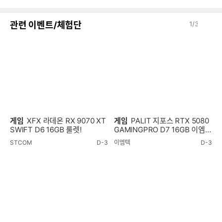
이
다
관련 이벤트/체험단
1
/
3
전
음
게임
XFX 라데온 RX 9070 XT
게임
PALIT 지포스 RTX 5080
SWIFT D6 16GB 룰렛!
GAMINGPRO D7 16GB 이엠텍
룰렛!
STCOM
D-3
이엠텍
D-3