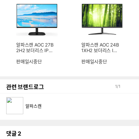
알파스캔 AOC 27B
알파스캔 AOC 24B
2H2 보더리스 IPS
1XH2 보더리스 IPS
100 시력보호 무결
100 시력보호 무결
점
판매일시중단
점
판매일시중단
관련 브랜드로그
1
/
1
알파스캔
댓글
2