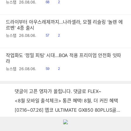
읽
공
뉴스탭
26.08.06.
68
2
음
감
드라이부터 아우스레제까지…나라셀라, 모젤 리슬링 '놀렌 에
르벤' 4종 출시
읽
공
뉴스탭
26.08.06.
57
2
음
감
작업화도 ‘정밀 피팅’ 시대…BOA 적용 프리미엄 안전화 잇따
라
읽
공
뉴스탭
26.08.06.
59
2
음
감
댓글이 고픈 영자가 올립니다. 댓글로 FLEX~
<8월 모바일 출석체크> 통큰 혜택! 8월, 더 커진 혜택
[07.16~07.26] 앱코 ULTIMATE GX850 80PLUS골드 풀모듈러 ATX3.0 블랙