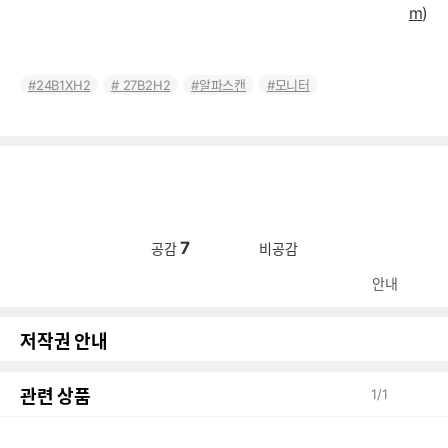
m
)
24B1XH2
27B2H2
알파스캔
모니터
7
공감
비공감
안내
저작권 안내
관련 상품
1
/
1