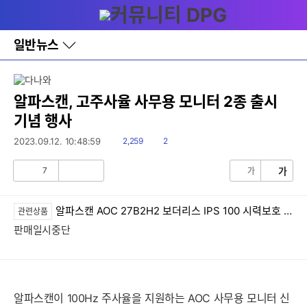
다
메뉴
나
와
홈
일반뉴스
바
로
가
기
레
알파스캔, 고주사율 사무용 모니터 2종 출시
이
기념 행사
어
창
읽
댓
2023.09.12. 10:48:59
2,259
2
토
음
글
글
7
가
가
공
비
감
공
감
알파스캔 AOC 27B2H2 보더리스 IPS 100 시력보호 무결점
관련상품
판매일시중단
알파스캔이 100Hz 주사율을 지원하는 AOC 사무용 모니터 신