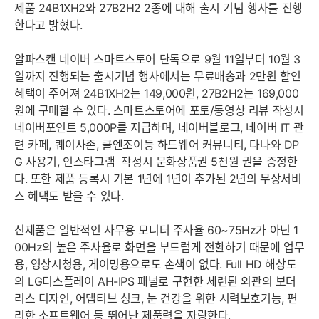
제품 24B1XH2와 27B2H2 2종에 대해 출시 기념 행사를 진행
한다고 밝혔다.
알파스캔 네이버 스마트스토어 단독으로 9월 11일부터 10월 3
일까지 진행되는 출시기념 행사에서는 무료배송과 2만원 할인
혜택이 주어져 24B1XH2는 149,000원, 27B2H2는 169,000
원에 구매할 수 있다. 스마트스토어에 포토/동영상 리뷰 작성시
네이버포인트 5,000P를 지급하며, 네이버블로그, 네이버 IT 관
련 카페, 퀘이사존, 쿨엔조이등 하드웨어 커뮤니티, 다나와 DP
G 사용기, 인스타그램 작성시 문화상품권 5천원 권을 증정한
다. 또한 제품 등록시 기본 1년에 1년이 추가된 2년의 무상서비
스 혜택도 받을 수 있다.
신제품은 일반적인 사무용 모니터 주사율 60~75Hz가 아닌 1
00Hz의 높은 주사율로 화면을 부드럽게 전환하기 때문에 업무
용, 영상시청용, 게이밍용으로도 손색이 없다. Full HD 해상도
의 LG디스플레이 AH-IPS 패널로 구현한 세련된 외관의 보더
리스 디자인, 어댑티브 싱크, 눈 건강을 위한 시력보호기능, 편
리한 소프트웨어 등 뛰어난 제품력을 자랑한다.