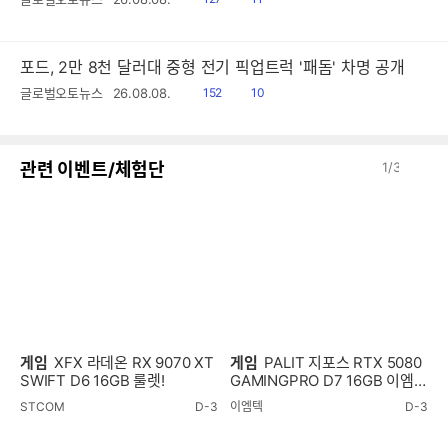
음
감
포드, 2만 8천 달러대 중형 전기 픽업트럭 '패돔' 차명 공개
읽
공
글로벌오토뉴스
26.08.08.
152
10
음
감
이
다
관련 이벤트/체험단
1
/
3
전
음
게임
XFX 라데온 RX 9070 XT
게임
PALIT 지포스 RTX 5080
SWIFT D6 16GB 룰렛!
GAMINGPRO D7 16GB 이엠텍
룰렛!
STCOM
D-3
이엠텍
D-3