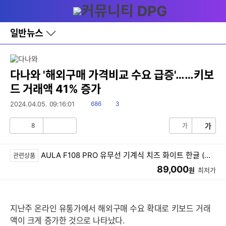
다
메뉴
나
와
홈
일반뉴스
바
로
가
기
레
다나와 '해외구매 가격비교 수요 급증'……키보
이
드 거래액 41% 증가
어
창
읽
댓
2024.04.05. 09:16:01
686
3
토
음
글
글
8
가
가
공
비
감
공
감
AULA F108 PRO 유무선 기계식 치즈 화이트 한글 (저소음 바다축)
관련상품
89,000
원
최저가
지난주 온라인 유통가에서 해외구매 수요 확대로 키보드 거래
액이 크게 증가한 것으로 나타났다.