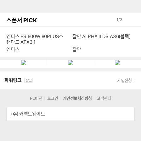
스폰서 PICK
1
/
3
엔티스 ES 800W 80PLUS스
잘만 ALPHA II DS A36(블랙)
탠다드 ATX3.1
엔티스
잘만
파워링크
가입신청
광고
PC버전
로그인
개인정보처리방침
고객센터
(주) 커넥트웨이브