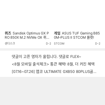
퀴즈
Sandisk Optimus GX P
게임
ASUS TUF Gaming B85
RO 850X M.2 NVMe OX 퀴즈
0M-PLUS II STCOM 룰렛!
이벤트!
샌디스크
D-2
STCOM
D-2
댓글이 고픈 영자가 올립니다. 댓글로 FLEX~
<8월 모바일 출석체크> 통큰 혜택! 8월, 더 커진 혜택
[07.16~07.26] 앱코 ULTIMATE GX850 80PLUS골드 풀모듈러 ATX3.0 블랙