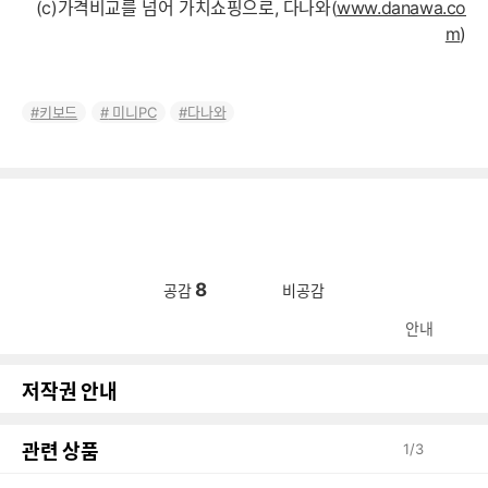
(c)가격비교를 넘어 가치쇼핑으로, 다나와(
www.danawa.co
m
)
키보드
미니PC
다나와
8
공감
비공감
안내
저작권 안내
관련 상품
1
/
3