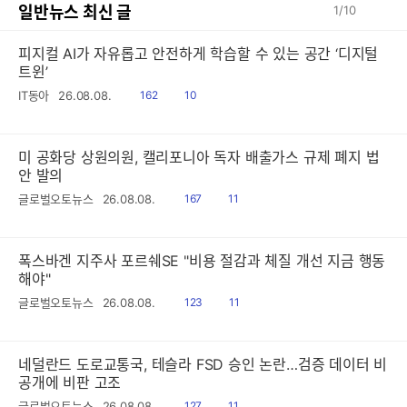
일반뉴스 최신 글
1
/
10
피지컬 AI가 자유롭고 안전하게 학습할 수 있는 공간 ‘디지털
트윈’
읽
공
IT동아
26.08.08.
162
10
음
감
미 공화당 상원의원, 캘리포니아 독자 배출가스 규제 폐지 법
안 발의
읽
공
글로벌오토뉴스
26.08.08.
167
11
음
감
폭스바겐 지주사 포르쉐SE "비용 절감과 체질 개선 지금 행동
해야"
읽
공
글로벌오토뉴스
26.08.08.
123
11
음
감
네덜란드 도로교통국, 테슬라 FSD 승인 논란…검증 데이터 비
공개에 비판 고조
읽
공
글로벌오토뉴스
26.08.08.
127
11