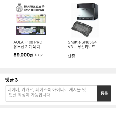
AULA F108 PRO
Shuttle SN85G4
유무선 기계식 치즈
V3 + 무선키보드
화이트 한글 (저소음
(AMD용) 디지탈파
89,000
원
최저가
바다축)
이오스
단종
댓글
3
등록