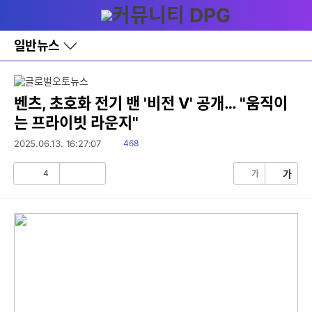
다
메뉴
나
와
홈
일반뉴스
바
로
가
기
레
벤츠, 초호화 전기 밴 '비전 V' 공개… "움직이
이
는 프라이빗 라운지"
어
창
읽
2025.06.13. 16:27:07
468
토
음
글
4
가
가
공
비
감
공
감