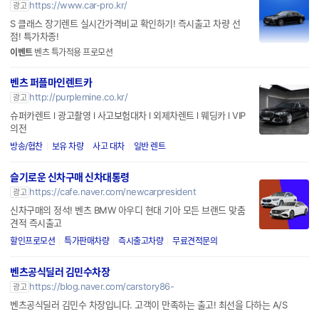
https://www.car-pro.kr/
광고
S 클래스 장기렌트 실시간가격비교 확인하기! 즉시출고 차량 선
점! 특가차종!
이벤트
벤츠 특가적용 프로모션
벤츠 퍼플마인렌트카
http://purplemine.co.kr/
광고
슈퍼카렌트 l 광고촬영 l 사고보험대차 l 외제차렌트 l 웨딩카 l VIP
의전
방송/협찬
보유 차량
사고 대차
일반 렌트
슬기로운 신차구매 신차대통령
https://cafe.naver.com/newcarpresident
광고
신차구매의 정석! 벤츠 BMW 아우디 현대 기아 모든 브랜드 맞춤
견적 즉시출고
할인프로모션
특가판매차량
즉시출고차량
무료견적문의
벤츠공식딜러 김민수차장
https://blog.naver.com/carstory86-
광고
벤츠공식딜러 김민수 차장입니다. 고객이 만족하는 출고! 최선을 다하는 A/S