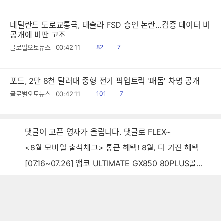
음
감
네덜란드 도로교통국, 테슬라 FSD 승인 논란…검증 데이터 비
공개에 비판 고조
읽
공
글로벌오토뉴스
00:42:11
82
7
음
감
포드, 2만 8천 달러대 중형 전기 픽업트럭 '패돔' 차명 공개
읽
공
글로벌오토뉴스
00:42:11
101
7
음
감
댓글이 고픈 영자가 올립니다. 댓글로 FLEX~
<8월 모바일 출석체크> 통큰 혜택! 8월, 더 커진 혜택
[07.16~07.26] 앱코 ULTIMATE GX850 80PLUS골드 풀모듈러 ATX3.0 블랙