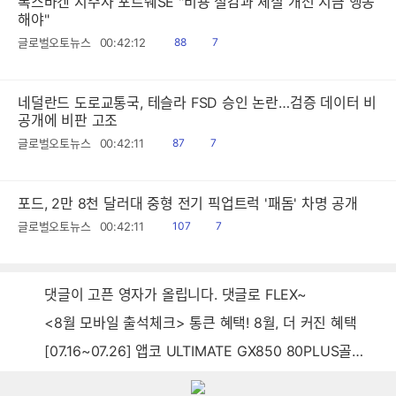
폭스바겐 지주사 포르쉐SE "비용 절감과 체질 개선 지금 행동
해야"
읽
공
글로벌오토뉴스
00:42:12
88
7
음
감
네덜란드 도로교통국, 테슬라 FSD 승인 논란…검증 데이터 비
공개에 비판 고조
읽
공
글로벌오토뉴스
00:42:11
87
7
음
감
포드, 2만 8천 달러대 중형 전기 픽업트럭 '패돔' 차명 공개
읽
공
글로벌오토뉴스
00:42:11
107
7
음
감
댓글이 고픈 영자가 올립니다. 댓글로 FLEX~
<8월 모바일 출석체크> 통큰 혜택! 8월, 더 커진 혜택
[07.16~07.26] 앱코 ULTIMATE GX850 80PLUS골드 풀모듈러 ATX3.0 블랙