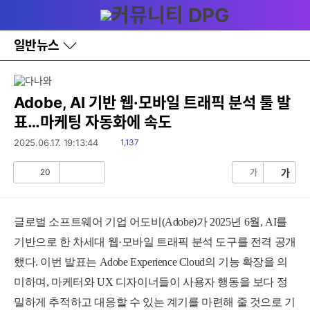
다
메뉴
나
와
홈
일반뉴스
바
로
가
기
레
Adobe, AI 기반 웹·모바일 트래픽 분석 툴 발
이
표…마케팅 자동화에 속도
어
창
읽
2025.06.17. 19:13:44
1,137
토
음
글
20
가
가
공
비
감
공
감
글로벌 소프트웨어 기업 어도비(Adobe)가 2025년 6월, AI를
기반으로 한 차세대 웹·모바일 트래픽 분석 도구를 전격 공개
했다. 이번 발표는 Adobe Experience Cloud의 기능 확장을 의
미하며, 마케터와 UX 디자이너들이 사용자 행동을 보다 정
밀하게 추적하고 대응할 수 있는 계기를 마련해 줄 것으로 기