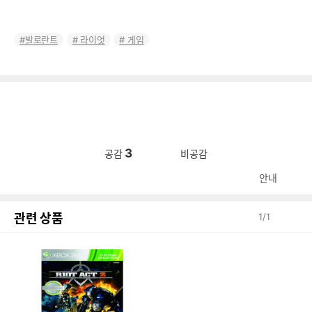
발로란트
라이엇
게임
3
공감
비공감
안내
관련 상품
1
/
1