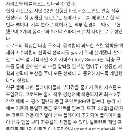
시리즈와 배틀패스도 만나볼 수 있다.
현지 시간으로 지난 22일 진행된 마스터스 토론토 결승 직후
현장에서 첫 공개된 ‘코로드’는 오메가 지구를 배경으로 한 세
번째 맵이다. 기후 변화로 폐허가 된 외부 환경이 그대로 구현
됐으며 3개의 공격로와 2개의 스파이크 설치 사이트로 구성됐
다.
코로드의 핵심은 다층 구조다. 공격팀의 과도한 스킬 압박을 억
제하고 수비팀의 전략적 선택지를 넓히기 위해 설계됐다. 발로
란트 리드 맵 기획자인 조이 시마스(Joey Simas)는 “다층 구
조를 통해 발로란트의 스킬 압박을 일부분 덜어주고 신중한 계
획과 전략에 보상을 주어 모든 선택이 더 중요해지도록 개발했
다”고 전했다.
신규 맵에 대한 플레이어들의 부담감을 줄이기 위한 시스템도
도입된다. 코로드는 출시 직후 경쟁전에 적용되지만 최초 2주
간은 패배 시 평소 절반의 등급 포인트(RR)만 잃는다. 승리 시
에는 기존과 동일한 등급 포인트를 얻는다. 또한, 30일(월)까지
는 코로드 전용 대기열이 신속 플레이에 추가되어 플레이어들
이 신규 맵을 보다 자유롭게 체험할 수 있다. 발로란트 게임 프
로덕트 매니저 아르망 아스도리안(Armand Asdourian)은 “플