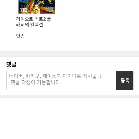
라이오트 액트2 플
래티넘 컬렉션
단종
댓글
등록