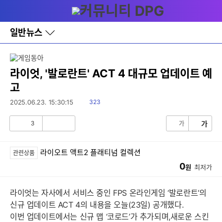
다
메뉴
나
와
홈
일반뉴스
바
로
가
기
레
라이엇, '발로란트' ACT 4 대규모 업데이트 예
이
고
어
창
읽
2025.06.23. 15:30:15
323
토
음
글
3
가
가
공
비
감
공
감
라이오트 액트2 플래티넘 컬렉션
관련상품
0
원
최저가
라이엇는 자사에서 서비스 중인 FPS 온라인게임 ‘발로란트‘의
신규 업데이트 ACT 4의 내용을 오늘(23일) 공개했다.
이번 업데이트에서는 신규 맵 ‘코로드’가 추가되며,새로운 스킨