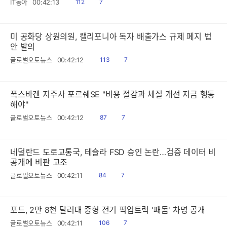
읽
공
IT동아
00:42:13
112
7
음
감
미 공화당 상원의원, 캘리포니아 독자 배출가스 규제 폐지 법
안 발의
읽
공
글로벌오토뉴스
00:42:12
113
7
음
감
폭스바겐 지주사 포르쉐SE "비용 절감과 체질 개선 지금 행동
해야"
읽
공
글로벌오토뉴스
00:42:12
87
7
음
감
네덜란드 도로교통국, 테슬라 FSD 승인 논란…검증 데이터 비
공개에 비판 고조
읽
공
글로벌오토뉴스
00:42:11
84
7
음
감
포드, 2만 8천 달러대 중형 전기 픽업트럭 '패돔' 차명 공개
읽
공
글로벌오토뉴스
00:42:11
106
7