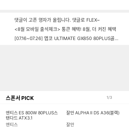
음
감
댓글이 고픈 영자가 올립니다. 댓글로 FLEX~
<8월 모바일 출석체크> 통큰 혜택! 8월, 더 커진 혜택
[07.16~07.26] 앱코 ULTIMATE GX850 80PLUS골드 풀모듈러 ATX3.0 블랙
스폰서 PICK
1
/
3
엔티스 ES 800W 80PLUS스
잘만 ALPHA II DS A36(블랙)
탠다드 ATX3.1
엔티스
잘만