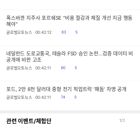
음
감
폭스바겐 지주사 포르쉐SE "비용 절감과 체질 개선 지금 행동
해야"
읽
공
글로벌오토뉴스
00:42:12
63
5
음
감
네덜란드 도로교통국, 테슬라 FSD 승인 논란…검증 데이터 비
공개에 비판 고조
읽
공
글로벌오토뉴스
00:42:11
60
5
음
감
포드, 2만 8천 달러대 중형 전기 픽업트럭 '패돔' 차명 공개
읽
공
글로벌오토뉴스
00:42:11
74
5
음
감
이
다
관련 이벤트/체험단
1
/
3
전
음