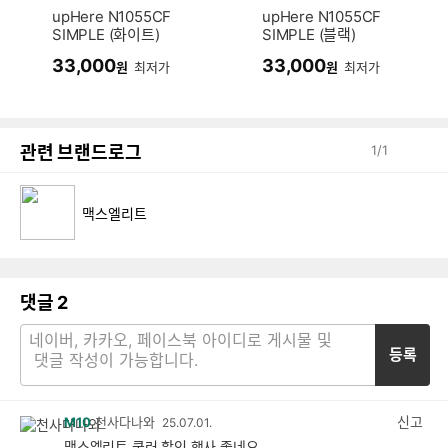
upHere N1055CF
upHere N1055CF
SIMPLE (화이트)
SIMPLE (블랙)
33,000
33,000
원
최저가
원
최저가
관련 브랜드로그
1
/
1
맥스엘리트
댓글
2
등록
신고
M10
천사다나와
25.07.01.
맥스엘리트 쿨러 할인 행사 좋네요.