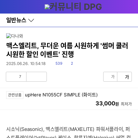
다
메뉴
나
와
홈
일반뉴스
바
로
가
기
레
맥스엘리트, 무더운 여름 시원하게 '썸머 쿨러
이
시원한 할인 이벤트' 진행
어
창
읽
댓
2025.06.26. 10:54:18
539
2
토
음
글
글
7
가
가
공
비
감
공
감
upHere N1055CF SIMPLE (화이트)
관련상품
33,000
원
최저가
세부정보 열기/접기
시소닉(Seasonic), 맥스엘리트(MAXELITE) 파워서플라이, 퍼
스트플레이어(1stPlayer) 케이스, 할른지예(Halnziye) 써멀 컴