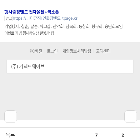
행사출장밴드 전자올겐+색소폰
https://파티뮤직1인출장밴드.itpage.kr
광고
기업행사, 칠순, 팔순, 워크샵, 산악회, 침목회, 동창회, 향우회, 송년회모임
이벤트
기념 행사동영상 촬영/편집
PC버전
로그인
개인정보처리방침
고객센터
(주) 커넥트웨이브
공
비
목록
7
2
감
공