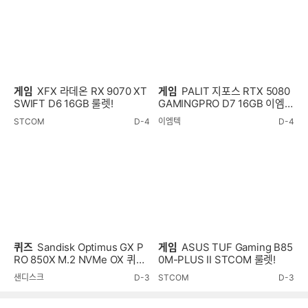
게임
XFX 라데온 RX 9070 XT
게임
PALIT 지포스 RTX 5080
SWIFT D6 16GB 룰렛!
GAMINGPRO D7 16GB 이엠텍
룰렛!
STCOM
D-4
이엠텍
D-4
퀴즈
Sandisk Optimus GX P
게임
ASUS TUF Gaming B85
RO 850X M.2 NVMe OX 퀴즈
0M-PLUS II STCOM 룰렛!
이벤트!
샌디스크
D-3
STCOM
D-3