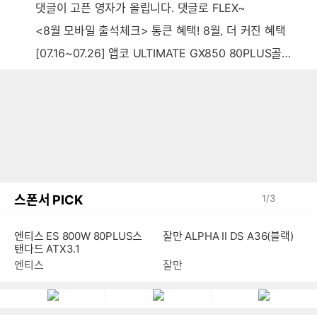
댓글이 고픈 영자가 올립니다. 댓글로 FLEX~
<8월 모바일 출석체크> 통큰 혜택! 8월, 더 커진 혜택
[07.16~07.26] 앱코 ULTIMATE GX850 80PLUS골드 풀모듈러 ATX3.0 블랙
스폰서 PICK
1
/
3
엔티스 ES 800W 80PLUS스
잘만 ALPHA II DS A36(블랙)
탠다드 ATX3.1
엔티스
잘만