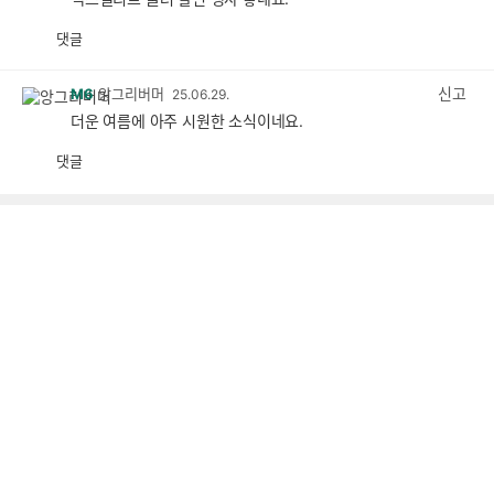
댓글
공
비
감
공
감
신고
M6
앙그리버머
25.06.29.
더운 여름에 아주 시원한 소식이네요.
댓글
공
비
감
공
감