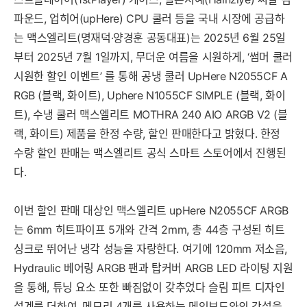
파운드, 업히어(upHere) CPU 쿨러 등을 국내 시장에 공급하
는 맥스엘리트(명재덕·양경훈 공동대표)는 2025년 6월 25일
부터 2025년 7월 1일까지, 무더운 여름을 시원하게, ‘썸머 쿨러
시원한 할인 이벤트’ 를 통해 공냉 쿨러 UpHere N2055CF A
RGB (블랙, 화이트), Uphere N1055CF SIMPLE (블랙, 화이
트), 수냉 쿨러 맥스엘리트 MOTHRA 240 AIO ARGB V2 (블
랙, 화이트) 제품을 한정 수량, 할인 판매한다고 밝혔다. 한정
수량 할인 판매는 맥스엘리트 공식 스마트 스토어에서 진행된
다.
이번 할인 판매 대상인 맥스엘리트 upHere N2055CF ARGB
는 6mm 히트파이프 5개와 간격 2mm, 총 44층 구성된 히트
싱크로 뛰어난 냉각 성능을 자랑한다. 여기에 120mm 저소음,
Hydraulic 베어링 ARGB 팬과 탑커버 ARGB LED 라이팅 지원
을 통해, 튜닝 요소 또한 빠짐없이 갖추었다 슬림 피트 디자인
설계를 더하여, 메모리 4개를 사용하는 메인보드와의 간섭을