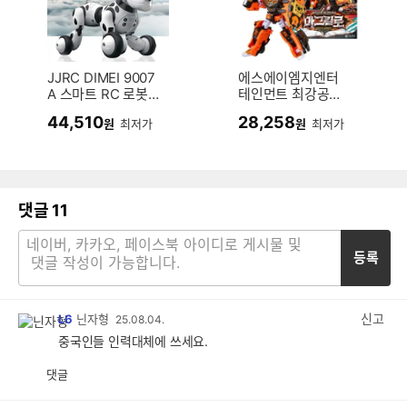
JJRC DIMEI 9007
에스에이엠지엔터
A 스마트 RC 로봇
테인먼트 최강공룡
강아지 (해외구매)
미니특공대 용암의
44,510
28,258
원
최저가
원
최저가
전사 마그킬로
댓글
11
등록
신고
L6
닌자형
25.08.04.
중국인들 인력대체에 쓰세요.
댓글
공
비
감
공