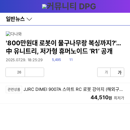
다
메뉴
나
와
홈
일반뉴스
바
로
가
기
레
'800만원대 로봇이 물구나무랑 복싱까지?'…
이
中 유니트리, 저가형 휴머노이드 ‘R1’ 공개
어
창
읽
댓
2025.07.29. 18:25:29
5,495
11
토
음
글
글
세부정보 열기/접기
26
가
가
공
비
감
공
감
JJRC DIMEI 9007A 스마트 RC 로봇 강아지 (해외구매)
관련상품
44,510
원
최저가