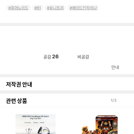
휴머노이드
R1
유니트리
메이드인차이나
26
공감
비공감
안내
저작권 안내
관련 상품
1
/
3