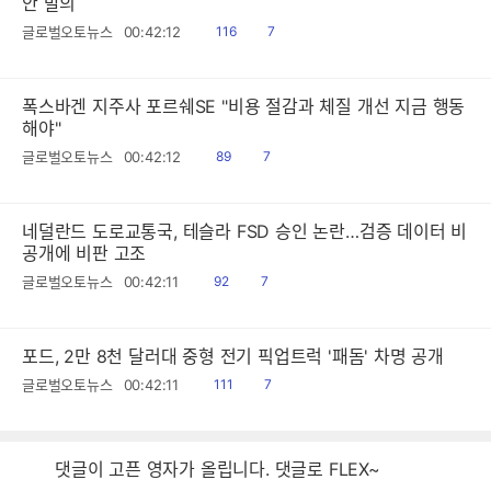
안 발의
읽
공
글로벌오토뉴스
00:42:12
116
7
음
감
폭스바겐 지주사 포르쉐SE "비용 절감과 체질 개선 지금 행동
해야"
읽
공
글로벌오토뉴스
00:42:12
89
7
음
감
네덜란드 도로교통국, 테슬라 FSD 승인 논란…검증 데이터 비
공개에 비판 고조
읽
공
글로벌오토뉴스
00:42:11
92
7
음
감
포드, 2만 8천 달러대 중형 전기 픽업트럭 '패돔' 차명 공개
읽
공
글로벌오토뉴스
00:42:11
111
7
음
감
댓글이 고픈 영자가 올립니다. 댓글로 FLEX~