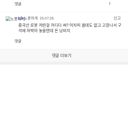
댓글
1
공
비
감
공
감
신고
L3
노릇하게
25.07.29.
중국산 로봇 저딴걸 어디다 써? 어차피 쓸데도 없고 고장나서 구
석에 처박아 놓을텐데 돈 낭비지
댓글
공
비
감
공
감
댓글 더보기