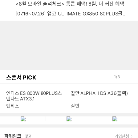
<8월 모바일 출석체크> 통큰 혜택! 8월, 더 커진 혜택
[07.16~07.26] 앱코 ULTIMATE GX850 80PLUS골드 풀모듈러 ATX3.0 블랙
스폰서 PICK
1
/
3
엔티스 ES 800W 80PLUS스
잘만 ALPHA II DS A36(블랙)
탠다드 ATX3.1
엔티스
잘만
파워링크
가입신청
광고