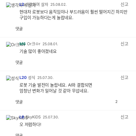
감
신고
L2
생각하며 살자
25.08.02.
현대차 로봇보다 움직임이나 부드러움이 훨씬 떨어지긴 하지만
구입이 가능하다는게 놀랍네요.
댓글
공
비
감
공
감
신고
M6
Or크ㅁr
25.08.01.
기술 많이 좋아졌네요
댓글
공
비
감
공
감
신고
L20
성식
25.07.30.
로봇 기술 발전이 놀랍네요. AI와 결합되면
엄청난 변화가 일어날 것 같아 무섭네요.
댓글
2
공
비
감
공
감
신고
L6
SkyKiDS
25.07.30.
오 저렴하다!
댓글