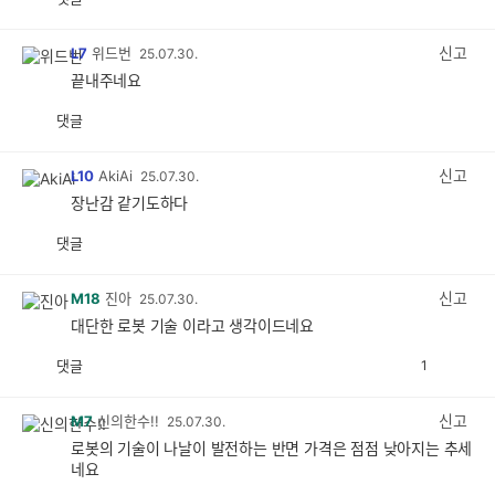
공
비
감
공
감
신고
L7
위드번
25.07.30.
끝내주네요
댓글
공
비
감
공
감
신고
L10
AkiAi
25.07.30.
장난감 같기도하다
댓글
공
비
감
공
감
신고
M18
진아
25.07.30.
대단한 로봇 기술 이라고 생각이드네요
댓글
1
공
비
감
공
감
신고
M7
신의한수!!
25.07.30.
로봇의 기술이 나날이 발전하는 반면 가격은 점점 낮아지는 추세
네요