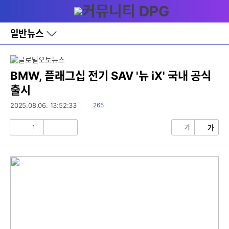
다
메뉴
나
와
홈
일반뉴스
바
로
가
기
레
BMW, 플래그십 전기 SAV '뉴 iX' 국내 공식
이
출시
어
창
읽
2025.08.06. 13:52:33
265
토
음
글
1
가
가
공
비
감
공
감