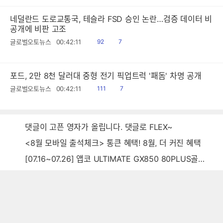
네덜란드 도로교통국, 테슬라 FSD 승인 논란…검증 데이터 비
공개에 비판 고조
읽
공
글로벌오토뉴스
00:42:11
92
7
음
감
포드, 2만 8천 달러대 중형 전기 픽업트럭 '패돔' 차명 공개
읽
공
글로벌오토뉴스
00:42:11
111
7
음
감
댓글이 고픈 영자가 올립니다. 댓글로 FLEX~
<8월 모바일 출석체크> 통큰 혜택! 8월, 더 커진 혜택
[07.16~07.26] 앱코 ULTIMATE GX850 80PLUS골드 풀모듈러 ATX3.0 블랙