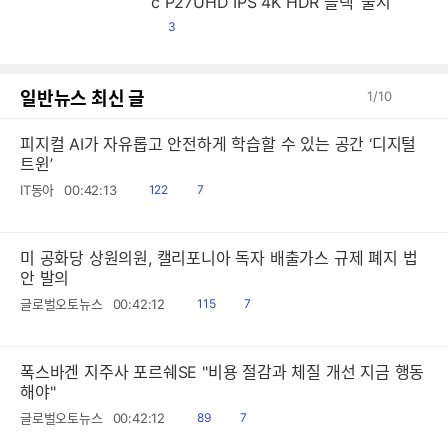
c P27UHD IPS 4K HDR 블랙’ 출시
댓
3
글
일반뉴스 최신 글
1
/
10
피지컬 AI가 자유롭고 안전하게 학습할 수 있는 공간 ‘디지털
트윈’
읽
공
IT동아
00:42:13
122
7
음
감
미 공화당 상원의원, 캘리포니아 독자 배출가스 규제 폐지 법
안 발의
읽
공
글로벌오토뉴스
00:42:12
115
7
음
감
폭스바겐 지주사 포르쉐SE "비용 절감과 체질 개선 지금 행동
해야"
읽
공
글로벌오토뉴스
00:42:12
89
7
음
감