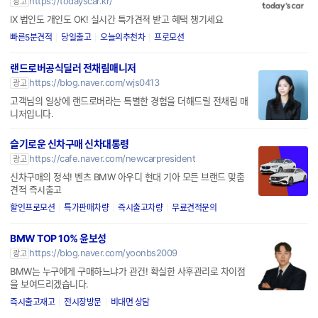
https://todayscar.kr/
광고
IX 법인도 개인도 OK! 실시간 특가견적 받고 혜택 챙기세요
빠른5분견적
당일출고
오늘의추천차
프로모션
랜드로버공식딜러 전채림매니저
https://blog.naver.com/wjs0413
광고
고객님의 일상에 랜드로버라는 특별한 경험을 더해드릴 전채림 매
니저입니다.
슬기로운 신차구매 신차대통령
https://cafe.naver.com/newcarpresident
광고
신차구매의 정석! 벤츠 BMW 아우디 현대 기아 모든 브랜드 맞춤
견적 즉시출고
할인프로모션
특가판매차량
즉시출고차량
무료견적문의
BMW TOP 10% 윤보성
https://blog.naver.com/yoonbs2009
광고
BMW는 누구에게 구매하느냐가 관건! 확실한 사후관리로 차이점
을 보여드리겠습니다.
즉시출고재고
전시장방문
비대면 상담