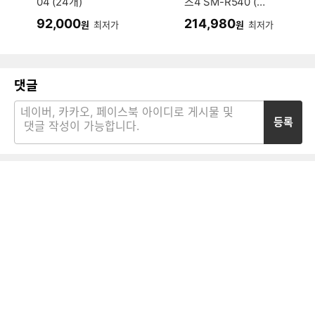
04 (24개)
즈4 SM-R540 (정
품)
92,000
214,980
원
최저가
원
최저가
댓글
등록