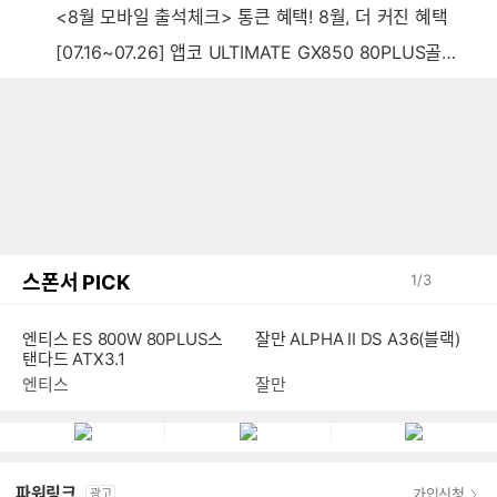
<8월 모바일 출석체크> 통큰 혜택! 8월, 더 커진 혜택
[07.16~07.26] 앱코 ULTIMATE GX850 80PLUS골드 풀모듈러 ATX3.0 블랙
스폰서 PICK
1
/
3
엔티스 ES 800W 80PLUS스
잘만 ALPHA II DS A36(블랙)
탠다드 ATX3.1
엔티스
잘만
파워링크
가입신청
광고