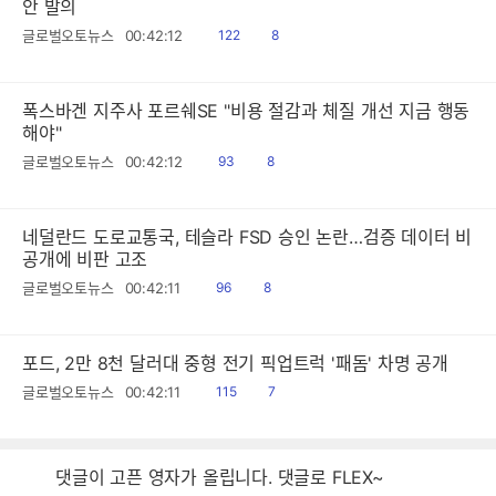
안 발의
읽
공
글로벌오토뉴스
00:42:12
122
8
음
감
폭스바겐 지주사 포르쉐SE "비용 절감과 체질 개선 지금 행동
해야"
읽
공
글로벌오토뉴스
00:42:12
93
8
음
감
네덜란드 도로교통국, 테슬라 FSD 승인 논란…검증 데이터 비
공개에 비판 고조
읽
공
글로벌오토뉴스
00:42:11
96
8
음
감
포드, 2만 8천 달러대 중형 전기 픽업트럭 '패돔' 차명 공개
읽
공
글로벌오토뉴스
00:42:11
115
7
음
감
댓글이 고픈 영자가 올립니다. 댓글로 FLEX~