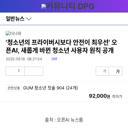
다
메뉴
나
와
홈
일반뉴스
바
로
가
기
레
'청소년의 프라이버시보다 안전이 최우선' 오
이
픈AI, 새롭게 바뀐 청소년 사용자 원칙 공개
어
창
읽
2025.09.18. 08:21:54
288
토
음
글
7
가
가
공
비
감
공
감
GUM 청소년 칫솔 904 (24개)
관련상품
92,000
원
최저가
출처 : 오픈AI 뉴스룸