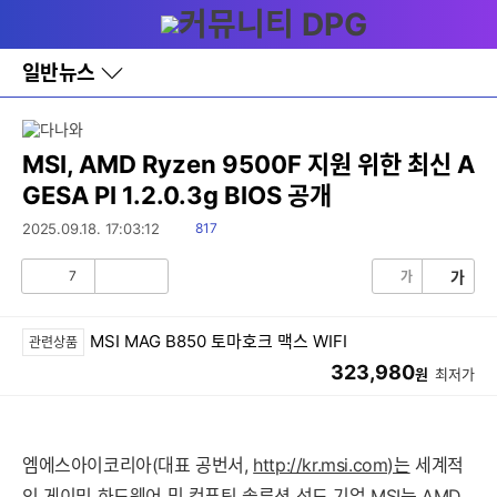
다
메뉴
나
와
홈
일반뉴스
바
로
가
기
레
MSI, AMD Ryzen 9500F 지원 위한 최신 A
이
GESA PI 1.2.0.3g BIOS 공개
어
창
읽
2025.09.18. 17:03:12
817
토
음
글
7
가
가
공
비
감
공
감
MSI MAG B850 토마호크 맥스 WIFI
관련상품
323,980
원
최저가
엠에스아이코리아(대표 공번서,
http://kr.msi.com)는
세계적
인 게이밍 하드웨어 및 컴퓨팅 솔루션 선도 기업 MSI는 AMD