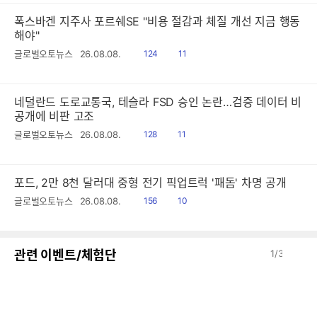
폭스바겐 지주사 포르쉐SE "비용 절감과 체질 개선 지금 행동
해야"
읽
공
글로벌오토뉴스
26.08.08.
124
11
음
감
네덜란드 도로교통국, 테슬라 FSD 승인 논란…검증 데이터 비
공개에 비판 고조
읽
공
글로벌오토뉴스
26.08.08.
128
11
음
감
포드, 2만 8천 달러대 중형 전기 픽업트럭 '패돔' 차명 공개
읽
공
글로벌오토뉴스
26.08.08.
156
10
음
감
이
다
관련 이벤트/체험단
1
/
3
전
음