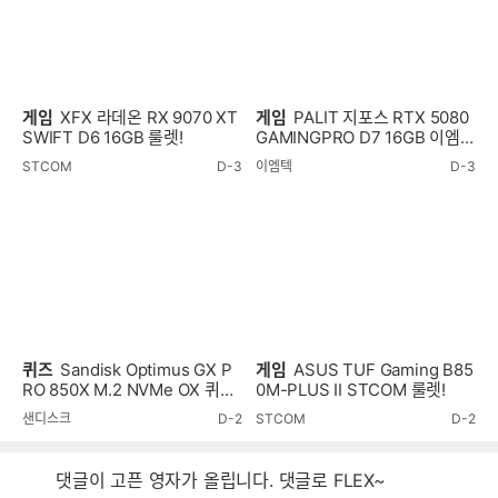
게임
XFX 라데온 RX 9070 XT
게임
PALIT 지포스 RTX 5080
SWIFT D6 16GB 룰렛!
GAMINGPRO D7 16GB 이엠텍
룰렛!
STCOM
D-3
이엠텍
D-3
퀴즈
Sandisk Optimus GX P
게임
ASUS TUF Gaming B85
RO 850X M.2 NVMe OX 퀴즈
0M-PLUS II STCOM 룰렛!
이벤트!
샌디스크
D-2
STCOM
D-2
댓글이 고픈 영자가 올립니다. 댓글로 FLEX~