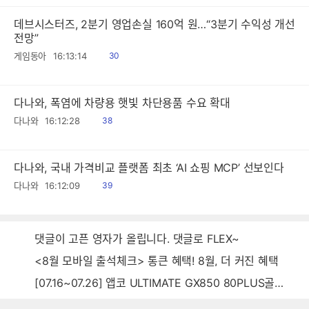
데브시스터즈, 2분기 영업손실 160억 원…“3분기 수익성 개선
전망”
읽
게임동아
16:13:14
30
음
다나와, 폭염에 차량용 햇빛 차단용품 수요 확대
읽
다나와
16:12:28
38
음
다나와, 국내 가격비교 플랫폼 최초 ‘AI 쇼핑 MCP’ 선보인다
읽
다나와
16:12:09
39
음
댓글이 고픈 영자가 올립니다. 댓글로 FLEX~
<8월 모바일 출석체크> 통큰 혜택! 8월, 더 커진 혜택
[07.16~07.26] 앱코 ULTIMATE GX850 80PLUS골드 풀모듈러 ATX3.0 블랙