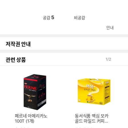
5
공감
비공감
안내
저작권 안내
관련 상품
1
/
2
페르네 아메리카노
동서식품 맥심 모카
100T (1개)
골드 마일드 커피믹
스 스틱 400개입 (1