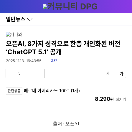
다
메뉴
나
와
홈
일반뉴스
바
로
가
기
레
오픈AI, 8가지 성격으로 한층 개인화된 버전
이
‘ChatGPT 5.1’ 공개
어
창
읽
2025.11.13. 16:43:55
387
토
음
글
5
가
가
공
비
감
공
감
페르네 아메리카노 100T (1개)
관련상품
8,290
원
최저가
출처 : 오픈AI