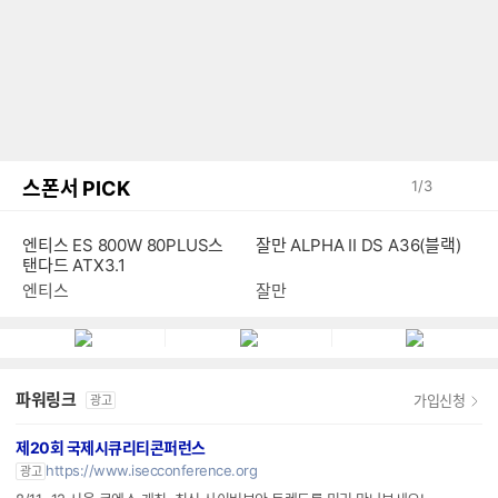
스폰서 PICK
1
/
3
엔티스 ES 800W 80PLUS스
잘만 ALPHA II DS A36(블랙)
탠다드 ATX3.1
엔티스
잘만
파워링크
가입신청
광고
제20회 국제시큐리티콘퍼런스
https://www.isecconference.org
광고