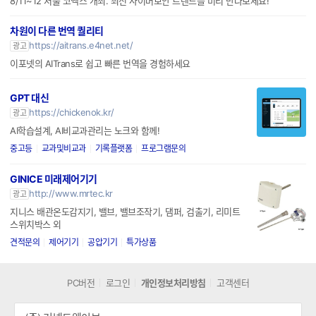
8/11~12 서울 코엑스 개최. 최신 사이버보안 트렌드를 미리 만나보세요!
차원이 다른 번역 퀄리티
https://aitrans.e4net.net/
광고
이포넷의 AITrans로 쉽고 빠른 번역을 경험하세요
GPT 대신
https://chickenok.kr/
광고
AI학습설계, AI비교과관리는 노크와 함께!
중고등
교과및비교과
기록플랫폼
프로그램문의
GINICE 미래제어기기
http://www.mrtec.kr
광고
지니스 배관온도감지기, 밸브, 밸브조작기, 댐퍼, 검출기, 리미트
스위치박스 외
견적문의
제어기기
공압기기
특가상품
PC버전
로그인
개인정보처리방침
고객센터