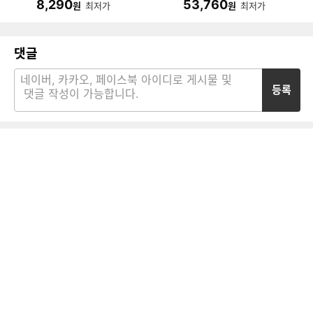
8,290
53,760
원
최저가
원
최저가
개)
댓글
등록