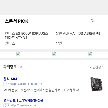
스폰서 PICK
1
/
3
엔티스 ES 800W 80PLUS스
잘만 ALPHA II DS A36(블랙)
탠다드 ATX3.1
엔티스
잘만
파워링크
가입신청
광고
알리, MSI
https://aliexpress.com/
광고
MSI제품 찾고계신가요? 알리에서는 할인가로 구매 가능해요!
협우인포테크 SW개발툴 전문
http://hyubwoo.net
광고