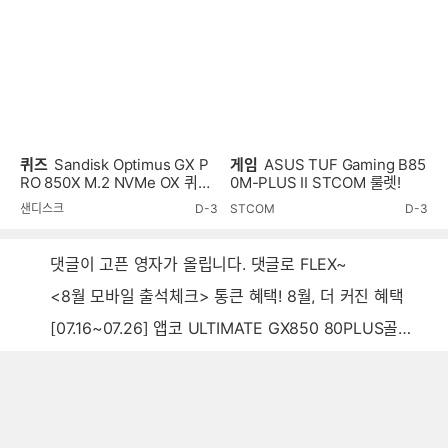
퀴즈
Sandisk Optimus GX P
게임
ASUS TUF Gaming B85
RO 850X M.2 NVMe OX 퀴즈
0M-PLUS II STCOM 룰렛!
이벤트!
샌디스크
D-3
STCOM
D-3
댓글이 고픈 영자가 올립니다. 댓글로 FLEX~
<8월 모바일 출석체크> 통큰 혜택! 8월, 더 커진 혜택
[07.16~07.26] 앱코 ULTIMATE GX850 80PLUS골드 풀모듈러 ATX3.0 블랙