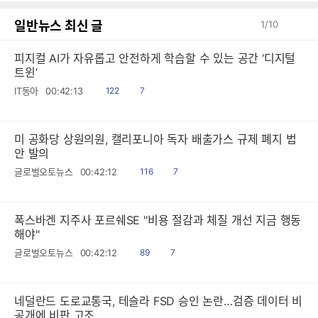
일반뉴스 최신 글
1
/
10
피지컬 AI가 자유롭고 안전하게 학습할 수 있는 공간 ‘디지털
트윈’
읽
공
IT동아
00:42:13
122
7
음
감
미 공화당 상원의원, 캘리포니아 독자 배출가스 규제 폐지 법
안 발의
읽
공
글로벌오토뉴스
00:42:12
116
7
음
감
폭스바겐 지주사 포르쉐SE "비용 절감과 체질 개선 지금 행동
해야"
읽
공
글로벌오토뉴스
00:42:12
89
7
음
감
네덜란드 도로교통국, 테슬라 FSD 승인 논란…검증 데이터 비
공개에 비판 고조