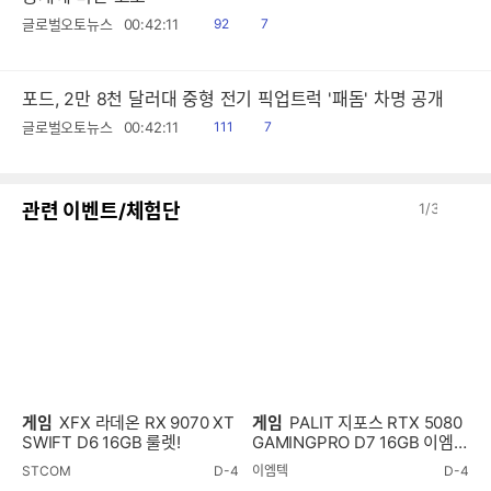
읽
공
글로벌오토뉴스
00:42:11
92
7
음
감
포드, 2만 8천 달러대 중형 전기 픽업트럭 '패돔' 차명 공개
읽
공
글로벌오토뉴스
00:42:11
111
7
음
감
이
다
관련 이벤트/체험단
1
/
3
전
음
게임
XFX 라데온 RX 9070 XT
게임
PALIT 지포스 RTX 5080
SWIFT D6 16GB 룰렛!
GAMINGPRO D7 16GB 이엠텍
룰렛!
STCOM
D-4
이엠텍
D-4