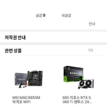
9
공감
비공감
안내
저작권 안내
관련 상품
1
/
2
MSI MAG B850M
MSI 지포스 RTX 5
박격포 WIFI
060 Ti 벤투스 2X
OC 플러스 D7 8GB