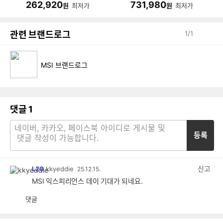
262,920
731,980
원
최저가
원
최저가
관련 브랜드로그
1
/
1
MSI 브랜드로그
댓글
1
등록
신고
L20
kkyeddie
25.12.15.
MSI 익스피리언스 데이 기대가 되네요.
댓글
공
비
감
공
감