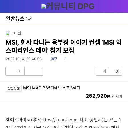
다
메뉴
나
와
홈
일반뉴스
바
로
가
기
레
MSI, 회사 다니는 용부장 이야기 컨셉 ‘MSI 익
이
스피리언스 데이’ 참가 모집
어
창
읽
댓
2025.12.14. 02:40:53
387
1
토
음
글
글
9
가
가
공
비
감
공
감
MSI MAG B850M 박격포 WIFI
관련상품
262,920
원
최저가
엠에스아이코리아(
https://kr.msi.com
, 대표 공번서)는 오는 1
2월 27일(토), 서울 용산구에 위치한 공간 O’S[공간오즈]에서