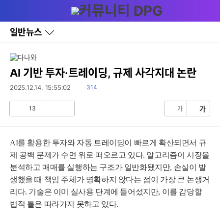
다
메뉴
나
와
홈
일반뉴스
바
로
가
기
레
AI 기반 투자·트레이딩, 규제 사각지대 논란
이
어
읽
2025.12.14. 15:55:02
314
창
음
토
13
가
가
글
공
비
감
공
감
AI를 활용한 투자와 자동 트레이딩이 빠르게 확산되면서 규
제 공백 문제가 수면 위로 떠오르고 있다. 알고리즘이 시장을
분석하고 매매를 실행하는 구조가 일반화됐지만, 손실이 발
생했을 때 책임 주체가 명확하지 않다는 점이 가장 큰 논쟁거
리다. 기술은 이미 실사용 단계에 들어섰지만, 이를 감당할
법적 틀은 따라가지 못하고 있다.