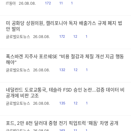
읽
공
댓
IT동아
26.08.08.
172
11
1
음
감
글
미 공화당 상원의원, 캘리포니아 독자 배출가스 규제 폐지 법
안 발의
읽
공
댓
글로벌오토뉴스
26.08.08.
172
12
1
음
감
글
폭스바겐 지주사 포르쉐SE "비용 절감과 체질 개선 지금 행동
해야"
읽
공
댓
글로벌오토뉴스
26.08.08.
132
12
1
음
감
글
네덜란드 도로교통국, 테슬라 FSD 승인 논란…검증 데이터 비
공개에 비판 고조
읽
공
댓
글로벌오토뉴스
26.08.08.
135
12
1
음
감
글
포드, 2만 8천 달러대 중형 전기 픽업트럭 '패돔' 차명 공개
읽
공
댓
글로벌오토뉴스
26.08.08.
163
11
1