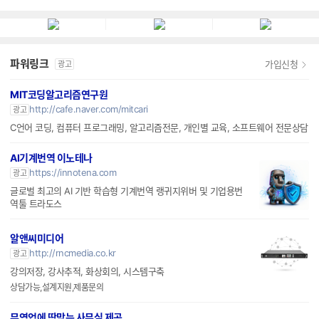
탠다드 ATX3.1
잘만
엔티스
파워링크
가입신청
광고
MIT코딩알고리즘연구원
http://cafe.naver.com/mitcari
광고
C언어 코딩, 컴퓨터 프로그래밍, 알고리즘전문, 개인별 교육, 소프트웨어 전문상담
AI기계번역 이노테나
https://innotena.com
광고
글로벌 최고의 AI 기반 학습형 기계번역 랭귀지위버 및 기업용번
역툴 트라도스
알앤씨미디어
http://rncmedia.co.kr
광고
강의저장, 강사추적, 화상회의, 시스템구축
상담가능,설계지원,제품문의