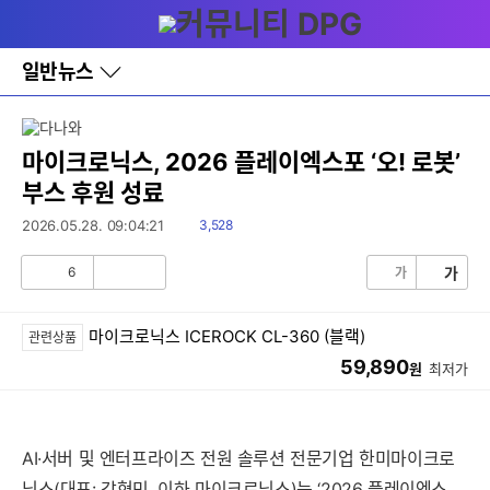
다
메뉴
나
와
홈
일반뉴스
바
로
가
기
레
마이크로닉스, 2026 플레이엑스포 ‘오! 로봇’
이
부스 후원 성료
어
창
읽
2026.05.28. 09:04:21
3,528
토
음
글
6
가
가
공
비
감
공
감
마이크로닉스 ICEROCK CL-360 (블랙)
관련상품
59,890
원
최저가
AI·서버 및 엔터프라이즈 전원 솔루션 전문기업 한미마이크로
닉스(대표: 강현민, 이하 마이크로닉스)는 ‘2026 플레이엑스