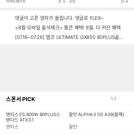
커넥트웨이브
D-5
코잇
D-4
댓글이 고픈 영자가 올립니다. 댓글로 FLEX~
<8월 모바일 출석체크> 통큰 혜택! 8월, 더 커진 혜택
[07.16~07.26] 앱코 ULTIMATE GX850 80PLUS골드 풀모듈러 ATX3.0 블랙
스폰서 PICK
1
/
3
잘만 ALPHA II DS A36(블랙)
엔티스 ES 800W 80PLUS스
탠다드 ATX3.1
잘만