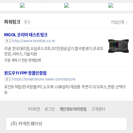
엔티스
파워링크
가입신청
광고
RIGOL 코리아 테스트링크
http://www.testlink.co.kr
광고
리골 한국대리점,오실로스코프,DC전원공급기,함수발생기,프로브
전문,서비스,기술지원
각종 계측기 전문 판매업체
윈도우11 FPP 정품인증점
https://smartstore.naver.com/sbcore
광고
포인트적립/한국정품/PC,노트북 USB설치/게임용 주변기기/오피스,한컴 선택가
능
PC버전
로그인
개인정보처리방침
고객센터