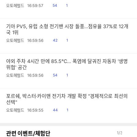
읽
공
오토헤럴드
16:59:57
54
1
음
감
기아 PV5, 유럽 소형 전기밴 시장 돌풍…점유율 37%로 12개
국 1위
읽
공
오토헤럴드
16:59:56
42
1
음
감
야외 주차 4시간 만에 85.5℃… 폭염에 달궈진 자동차 '생명
위협' 공간
읽
공
오토헤럴드
16:59:56
54
1
음
감
포르쉐, 박스터·카이맨 전기차 개발 확정 "경제적으로 최선의
선택"
읽
공
오토헤럴드
16:59:55
44
1
음
감
이
다
관련 이벤트/체험단
1
/
3
전
음