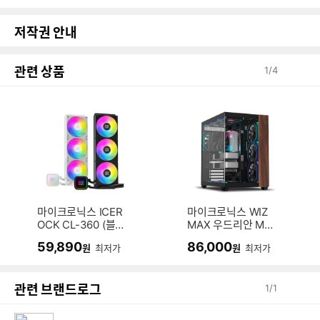
저작권 안내
관련 상품
1
/
4
마이크로닉스 ICER
마이크로닉스 WIZ
OCK CL-360 (블
MAX 우드리안 MA
랙)
X
59,890
86,000
원
최저가
원
최저가
관련 브랜드로그
1
/
1