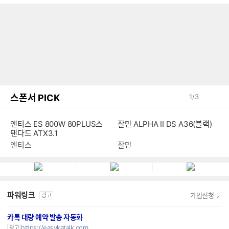
스폰서 PICK
1
/
3
엔티스 ES 800W 80PLUS스
잘만 ALPHA II DS A36(블랙)
탠다드 ATX3.1
엔티스
잘만
파워링크
가입신청
광고
카톡 대량 예약 발송 자동화
https://easykatalk.com
광고