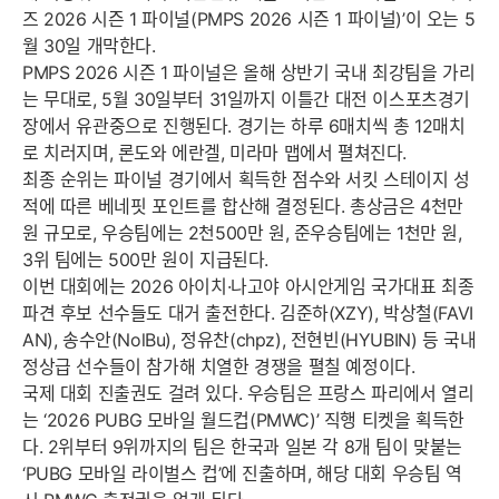
즈 2026 시즌 1 파이널(PMPS 2026 시즌 1 파이널)’이 오는 5
월 30일 개막한다.
PMPS 2026 시즌 1 파이널은 올해 상반기 국내 최강팀을 가리
는 무대로, 5월 30일부터 31일까지 이틀간 대전 이스포츠경기
장에서 유관중으로 진행된다. 경기는 하루 6매치씩 총 12매치
로 치러지며, 론도와 에란겔, 미라마 맵에서 펼쳐진다.
최종 순위는 파이널 경기에서 획득한 점수와 서킷 스테이지 성
적에 따른 베네핏 포인트를 합산해 결정된다. 총상금은 4천만
원 규모로, 우승팀에는 2천500만 원, 준우승팀에는 1천만 원,
3위 팀에는 500만 원이 지급된다.
이번 대회에는 2026 아이치·나고야 아시안게임 국가대표 최종
파견 후보 선수들도 대거 출전한다. 김준하(XZY), 박상철(FAVI
AN), 송수안(NolBu), 정유찬(chpz), 전현빈(HYUBIN) 등 국내
정상급 선수들이 참가해 치열한 경쟁을 펼칠 예정이다.
국제 대회 진출권도 걸려 있다. 우승팀은 프랑스 파리에서 열리
는 ‘2026 PUBG 모바일 월드컵(PMWC)’ 직행 티켓을 획득한
다. 2위부터 9위까지의 팀은 한국과 일본 각 8개 팀이 맞붙는
‘PUBG 모바일 라이벌스 컵’에 진출하며, 해당 대회 우승팀 역