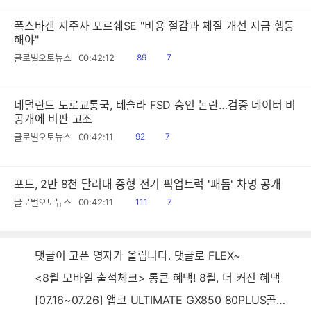
폭스바겐 지주사 포르쉐SE "비용 절감과 체질 개선 지금 행동
해야"
읽
공
글로벌오토뉴스
00:42:12
89
7
음
감
네덜란드 도로교통국, 테슬라 FSD 승인 논란…검증 데이터 비
공개에 비판 고조
읽
공
글로벌오토뉴스
00:42:11
92
7
음
감
포드, 2만 8천 달러대 중형 전기 픽업트럭 '패돔' 차명 공개
읽
공
글로벌오토뉴스
00:42:11
111
7
음
감
댓글이 고픈 영자가 올립니다. 댓글로 FLEX~
<8월 모바일 출석체크> 통큰 혜택! 8월, 더 커진 혜택
[07.16~07.26] 앱코 ULTIMATE GX850 80PLUS골드 풀모듈러 ATX3.0 블랙