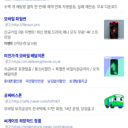
수백 개 채팅방 클릭 한 번에! 예약 반복 자동발송, 실패 재전송. 무료 다운로드
모바일 파일썬
http://filesun.pro
광고
신규가입 0원 이벤트! 최신 영화,드라마,애니 모두 무료! 4K 스트
리밍
이벤트
선착순!첫 달 0원!
미친가격 모바일 배달의폰
https://m.deliveryphone.co.kr
광고
지금바로 호갱탈출 / 통신사할인 + 특별한 비밀지원금까지 / 오직
배달의폰
휴대폰할인왕
미친할인전문
남김없이할인
호갱탈출지금
공짜버스폰
http://cafe.naver.com/tofm01
광고
모바일 보조금성지 전국택배, 57만 회원, 14년 운영, 당일출고
씨게이트 외장하드 정품
https://smartstore.naver.com/sbcore
광고