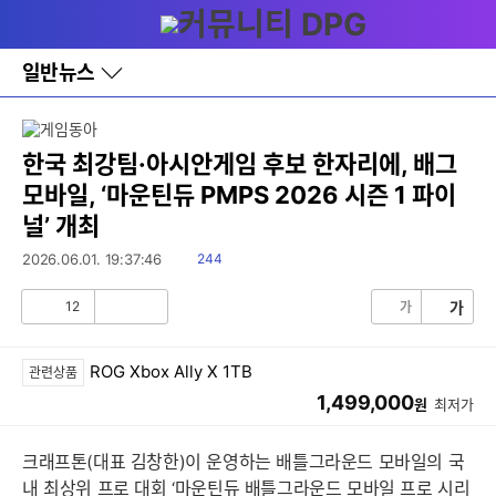
다
메뉴
나
와
홈
일반뉴스
바
로
가
기
레
한국 최강팀·아시안게임 후보 한자리에, 배그
이
모바일, ‘마운틴듀 PMPS 2026 시즌 1 파이
어
창
널’ 개최
토
글
읽
2026.06.01. 19:37:46
244
음
12
가
가
공
비
감
공
감
ROG Xbox Ally X 1TB
관련상품
1,499,000
원
최저가
크래프톤(대표 김창한)이 운영하는 배틀그라운드 모바일의 국
내 최상위 프로 대회 ‘마운틴듀 배틀그라운드 모바일 프로 시리