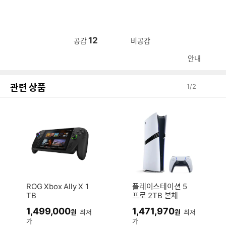
12
공감
비공감
안내
관련 상품
1
/
2
ROG Xbox Ally X 1
플레이스테이션 5
TB
프로 2TB 본체
1,499,000
1,471,970
원
최저
원
최저
가
가