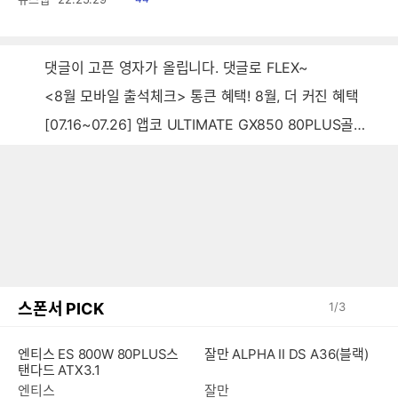
음
댓글이 고픈 영자가 올립니다. 댓글로 FLEX~
<8월 모바일 출석체크> 통큰 혜택! 8월, 더 커진 혜택
[07.16~07.26] 앱코 ULTIMATE GX850 80PLUS골드 풀모듈러 ATX3.0 블랙
스폰서 PICK
1
/
3
엔티스 ES 800W 80PLUS스
잘만 ALPHA II DS A36(블랙)
탠다드 ATX3.1
엔티스
잘만