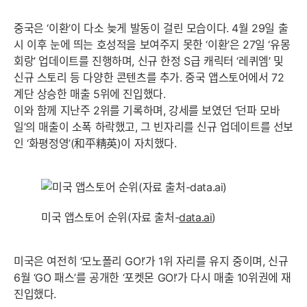
중국은 ‘이환’이 다소 늦게 발동이 걸린 모습이다. 4월 29일 출
시 이후 눈에 띄는 호성적을 보여주지 못한 ‘이환’은 27일 ‘유몽
회랑’ 업데이트를 진행하며, 신규 한정 S급 캐릭터 ‘레퀴엠’ 및
신규 스토리 등 다양한 콘텐츠를 추가. 중국 앱스토어에서 72
계단 상승한 매출 5위에 진입했다.
이와 함께 지난주 2위를 기록하며, 강세를 보였던 ‘던파 모바
일’의 매출이 소폭 하락했고, 그 빈자리를 신규 업데이트를 선보
인 ‘화평정영’(和平精英)이 자치했다.
미국 앱스토어 순위(자료 출처-
data.ai
)
미국은 여전히 ‘모노폴리 GO!’가 1위 자리를 유지 중이며, 신규
6월 ‘GO 패스’를 공개한 ‘포켓몬 GO!’가 다시 매출 10위권에 재
진입했다.