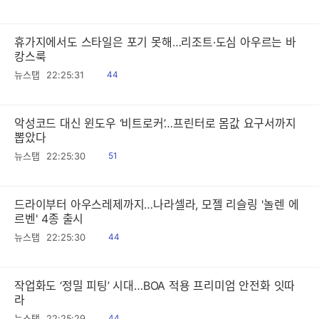
음
휴가지에서도 스타일은 포기 못해…리조트·도심 아우르는 바
캉스룩
읽
뉴스탭
22:25:31
44
음
악성코드 대신 윈도우 ‘비트로커’…프린터로 몸값 요구서까지
뽑았다
읽
뉴스탭
22:25:30
51
음
드라이부터 아우스레제까지…나라셀라, 모젤 리슬링 '놀렌 에
르벤' 4종 출시
읽
뉴스탭
22:25:30
44
음
작업화도 ‘정밀 피팅’ 시대…BOA 적용 프리미엄 안전화 잇따
라
읽
뉴스탭
22:25:29
44