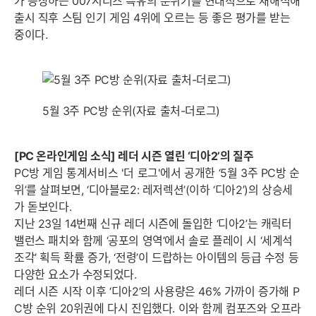
가 등장하는 007시리즈 특유의 분위기를 현대적으로 재해석해
출시 직후 스팀 인기 게임 4위에 오르는 등 좋은 평가를 받는
중이다.
5월 3주 PC방 순위(자료 출처-더로그)
[PC 온라인게임 소식] 레더 시즌 열린 ‘디아2’의 질주
PC방 게임 통계서비스 '더 로그'에서 공개한 ‘5월 3주 PC방 순
위’를 살펴보면, ‘디아블로2: 레저렉션’(이하 ‘디아2’)의 상승세
가 돋보인다.
지난 23일 14번째 신규 레더 시즌에 돌입한 ‘디아2’는 캐릭터
밸런스 패치와 함께 ‘공포의 영역’에서 솔로 플레이 시 ‘세계석
조각’ 획득 확률 증가, ‘전령’이 드랍하는 아이템의 등급 수정 등
다양한 요소가 수정되었다.
레더 시즌 시작 이후 ‘디아2’의 사용량은 46% 가까이 증가해 P
C방 순위 20위권에 다시 진입했다. 이와 함께 컴포즈와 오프라