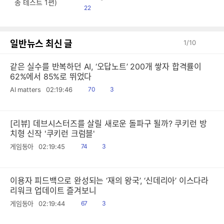
편)
댓
22
글
일반뉴스 최신 글
1
/
10
같은 실수를 반복하던 AI, ‘오답노트’ 200개 쌓자 합격률이
62%에서 85%로 뛰었다
읽
공
AI matters
02:19:46
70
3
음
감
[리뷰] 데브시스터즈를 살릴 새로운 돌파구 될까? 쿠키런 방
치형 신작 '쿠키런 크럼블'
읽
공
게임동아
02:19:45
74
3
음
감
이용자 피드백으로 완성되는 ‘재의 왕국’, ‘신데리아’ 이스다라
리워크 업데이트 즐겨보니
읽
공
게임동아
02:19:44
67
3
음
감