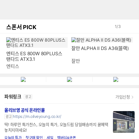
스폰서 PICK
1
/
3
잘만 ALPHA II DS A36(블랙)
엔티스 ES 800W 80PLUS스
탠다드 ATX3.1
잘만
엔티스
파워링크
가입신청
광고
올리브영 공식 온라인몰
https://m.oliveyoung.co.kr/
광고
딱! 하루만 특가찬스, 오늘의 특가, 오늘드림 당일배송까지 꿀혜택
놓치지마세요!
오늘의 특가
첫구매 할인
세일
멤버십&쿠폰