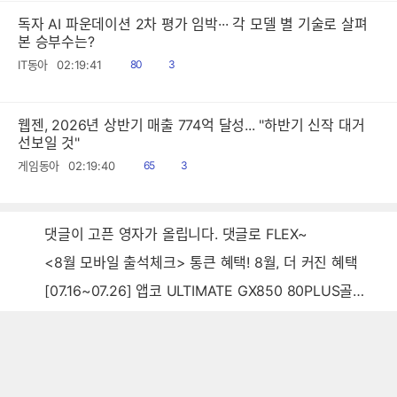
독자 AI 파운데이션 2차 평가 임박··· 각 모델 별 기술로 살펴
본 승부수는?
읽
공
IT동아
02:19:41
80
3
음
감
웹젠, 2026년 상반기 매출 774억 달성... "하반기 신작 대거
선보일 것"
읽
공
게임동아
02:19:40
65
3
음
감
댓글이 고픈 영자가 올립니다. 댓글로 FLEX~
<8월 모바일 출석체크> 통큰 혜택! 8월, 더 커진 혜택
[07.16~07.26] 앱코 ULTIMATE GX850 80PLUS골드 풀모듈러 ATX3.0 블랙