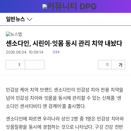
다
메뉴
나
와
홈
일반뉴스
바
로
가
기
레
센소다인, 시린이·잇몸 동시 관리 치약 내놨다
이
어
읽
2026.06.04. 10:09:14
334
창
음
토
3
가
가
글
공
비
감
공
감
민감성 케어 치약 브랜드 센소다인이 민감성 치아 전용 치약을
넘어 민감성 치아와 잇몸을 동시에 관리할 수 있는 신제품 ‘센
소다인 센서티비티 앤 검케어’를 출시했다.
센소다인에 따르면 우리나라 성인 2명 중 1명은 민감성 치아와
잇몸질환을 동시에 경험하는 것으로 나타났다. 구강 건강 전반