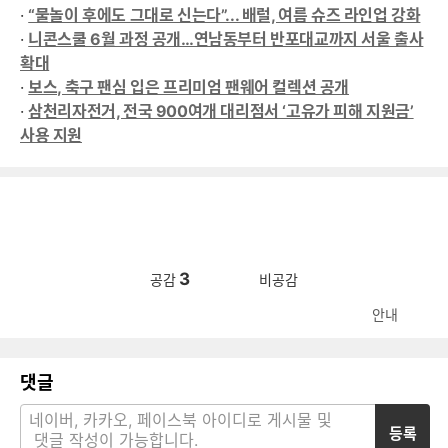
·
“물놀이 후에도 그대로 신는다”... 배럴, 여름 슈즈 라인업 강화
·
니콘스쿨 6월 과정 공개…연남동부터 반포대교까지 서울 출사
확대
·
보스, 축구 팬심 입은 프리미엄 팬웨어 컬렉션 공개
·
삼천리자전거, 전국 900여개 대리점서 ‘고유가 피해 지원금’
사용 지원
3
공감
비공감
안내
댓글
등록