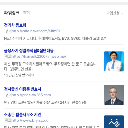
파워링크
가입신청
광고
전기차 동호회
http://cafe.naver.com/allfm01
광고
No.1 전기차 커뮤니티. 현대아이오닉5, EV6, GV60. 테슬라 모델 3,Y
금융사기 정밀추적팀&집단대응
https://hanyulk23067.imweb.me/
광고
제발 무작정 고소하지말아주세요. 무작정하면 한 푼도 못받습니
다. (법무법인 한율)
1:1 긴급 상담 받으세요
검사출신 이종준 변호사
http://pridelaw365.com
광고
민간임대 소송/ 탈퇴/ 환불 전문 로펌/ 24시간 친절상담!
소송은 법률사무소 기린