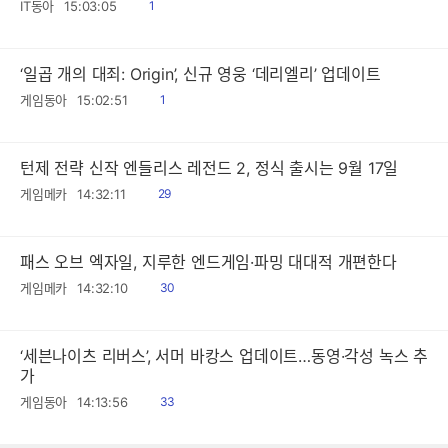
읽
IT동아
15:03:05
1
음
‘일곱 개의 대죄: Origin’, 신규 영웅 ‘데리엘리’ 업데이트
읽
게임동아
15:02:51
1
음
턴제 전략 신작 엔들리스 레전드 2, 정식 출시는 9월 17일
읽
게임메카
14:32:11
29
음
패스 오브 엑자일, 지루한 엔드게임·파밍 대대적 개편한다
읽
게임메카
14:32:10
30
음
‘세븐나이츠 리버스’, 서머 바캉스 업데이트…동영·각성 녹스 추
가
읽
게임동아
14:13:56
33
음