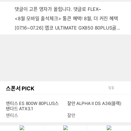
댓글이 고픈 영자가 올립니다. 댓글로 FLEX~
<8월 모바일 출석체크> 통큰 혜택! 8월, 더 커진 혜택
[07.16~07.26] 앱코 ULTIMATE GX850 80PLUS골드 풀모듈러 ATX3.0 블랙
스폰서 PICK
1
/
3
잘만 ALPHA II DS A36(블랙)
엔티스 ES 800W 80PLUS스
탠다드 ATX3.1
잘만
엔티스