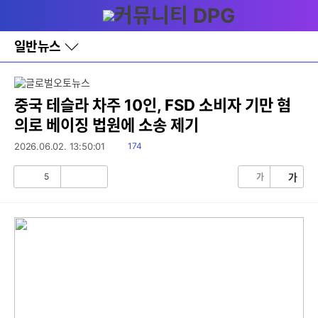
다
메뉴
나
와
홈
일반뉴스
바
로
가
기
레
중국 테슬라 차주 10인, FSD 소비자 기만 혐
이
의로 베이징 법원에 소송 제기
어
창
읽
2026.06.02. 13:50:01
174
토
음
글
5
가
가
공
비
감
공
감