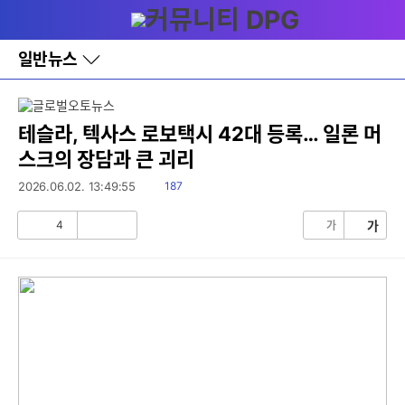
다
메뉴
나
와
홈
일반뉴스
바
로
가
기
레
테슬라, 텍사스 로보택시 42대 등록… 일론 머
이
스크의 장담과 큰 괴리
어
창
읽
2026.06.02. 13:49:55
187
토
음
글
4
가
가
공
비
감
공
감