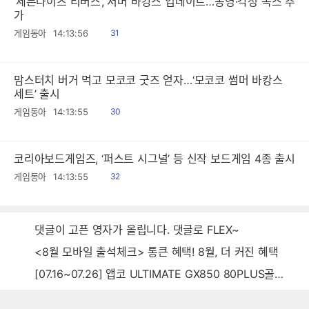
‘세븐나이츠 리버스’, 서머 바캉스 업데이트…동영·각성 녹스 추
가
읽
게임동아
14:13:56
31
음
맘스터치 버거 먹고 모코코 굿즈 얻자…‘모코코 썸머 바캉스
세트’ 출시
읽
게임동아
14:13:55
30
음
코리아보드게임즈, ‘퍼스트 시그널’ 등 신작 보드게임 4종 출시
읽
게임동아
14:13:55
32
음
댓글이 고픈 영자가 올립니다. 댓글로 FLEX~
<8월 모바일 출석체크> 통큰 혜택! 8월, 더 커진 혜택
[07.16~07.26] 앱코 ULTIMATE GX850 80PLUS골드 풀모듈러 ATX3.0 블랙