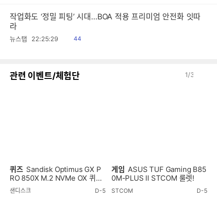
작업화도 ‘정밀 피팅’ 시대…BOA 적용 프리미엄 안전화 잇따
라
읽
뉴스탭
22:25:29
44
음
이
다
관련 이벤트/체험단
1
/
3
전
음
퀴즈
Sandisk Optimus GX P
게임
ASUS TUF Gaming B85
RO 850X M.2 NVMe OX 퀴즈
0M-PLUS II STCOM 룰렛!
이벤트!
샌디스크
D-5
STCOM
D-5