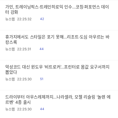
가민, 트레이닝픽스·트레인히로익 인수…코칭·퍼포먼스 데이
터 강화
읽
뉴스탭
22:25:32
42
음
휴가지에서도 스타일은 포기 못해…리조트·도심 아우르는 바
캉스룩
읽
뉴스탭
22:25:31
44
음
악성코드 대신 윈도우 ‘비트로커’…프린터로 몸값 요구서까지
뽑았다
읽
뉴스탭
22:25:30
51
음
드라이부터 아우스레제까지…나라셀라, 모젤 리슬링 '놀렌 에
르벤' 4종 출시
읽
뉴스탭
22:25:30
44
음