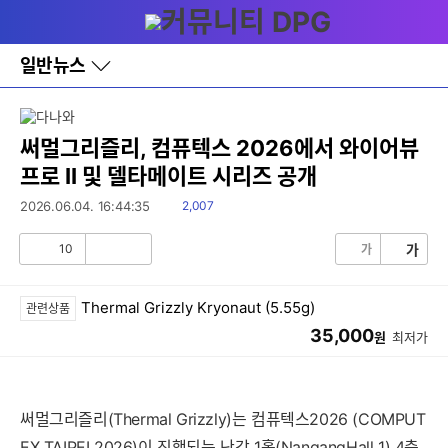
다
메뉴
나
와
홈
일반뉴스
바
로
가
기
레
써멀그리즐리, 컴퓨텍스 2026에서 와이어뷰
이
프로 II 및 델타메이트 시리즈 공개
어
창
읽
2026.06.04. 16:44:35
2,007
토
음
글
10
가
가
공
비
감
공
감
Thermal Grizzly Kryonaut (5.55g)
관련상품
35,000
원
최저가
써멀그리즐리(Thermal Grizzly)는 컴퓨텍스2026 (COMPUT
EX TAIPEI 2026)이 진행되는 난강 1홀(NangangHall 1) 4층