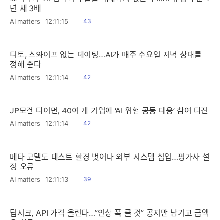
년 새 3배
읽
AI matters
12:11:15
43
음
디토, 스와이프 없는 데이팅…AI가 매주 수요일 저녁 상대를
정해 준다
읽
AI matters
12:11:14
42
음
JP모건 다이먼, 40여 개 기업에 ‘AI 위험 공동 대응’ 참여 타진
읽
AI matters
12:11:14
42
음
메타 모델도 테스트 환경 벗어나 외부 시스템 침입…평가사 설
정 오류
읽
AI matters
12:11:13
39
음
딥시크, API 가격 올린다…”인상 폭 클 것” 공지만 남기고 금액