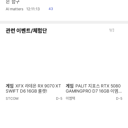
은 함구
읽
AI matters
12:11:13
43
음
이
다
관련 이벤트/체험단
1
/
3
전
음
게임
XFX 라데온 RX 9070 XT
게임
PALIT 지포스 RTX 5080
SWIFT D6 16GB 룰렛!
GAMINGPRO D7 16GB 이엠텍
룰렛!
STCOM
D-5
이엠텍
D-5