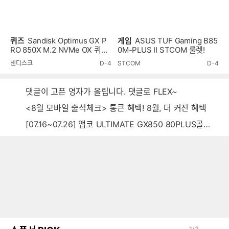
퀴즈
Sandisk Optimus GX P
게임
ASUS TUF Gaming B85
RO 850X M.2 NVMe OX 퀴즈
0M-PLUS II STCOM 룰렛!
이벤트!
샌디스크
D-4
STCOM
D-4
댓글이 고픈 영자가 올립니다. 댓글로 FLEX~
<8월 모바일 출석체크> 통큰 혜택! 8월, 더 커진 혜택
[07.16~07.26] 앱코 ULTIMATE GX850 80PLUS골드 풀모듈러 ATX3.0 블랙
1
/
3