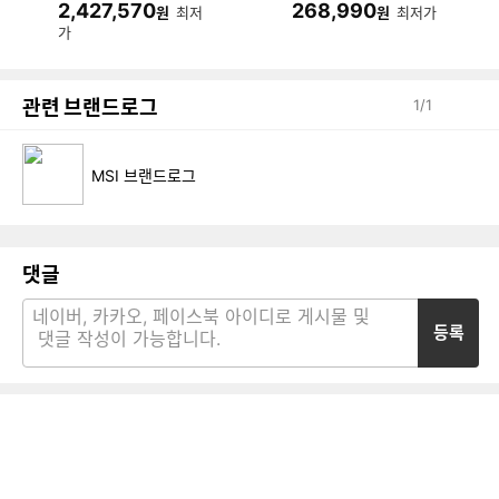
2,427,570
268,990
원
최저
원
최저가
져
가
관련 브랜드로그
1
/
1
MSI 브랜드로그
댓글
등록