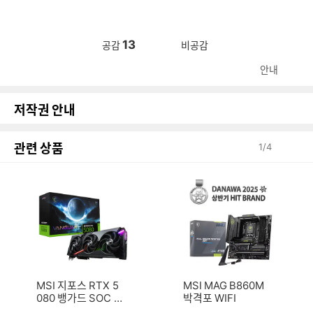
13
공감
비공감
안내
저작권 안내
관련 상품
1
/
4
MSI 지포스 RTX 5
MSI MAG B860M
080 뱅가드 SOC D
박격포 WIFI
7 16GB 하이퍼프로