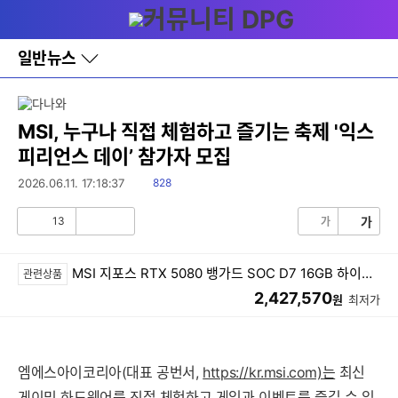
다
메뉴
나
와
홈
일반뉴스
바
로
가
기
레
MSI, 누구나 직접 체험하고 즐기는 축제 '익스
이
피리언스 데이’ 참가자 모집
어
창
읽
2026.06.11. 17:18:37
828
토
음
글
13
가
가
공
비
감
공
감
MSI 지포스 RTX 5080 뱅가드 SOC D7 16GB 하이퍼프로져
관련상품
2,427,570
원
최저가
엠에스아이코리아(대표 공번서,
https://kr.msi.com)는
최신
게이밍 하드웨어를 직접 체험하고 게임과 이벤트를 즐길 수 있