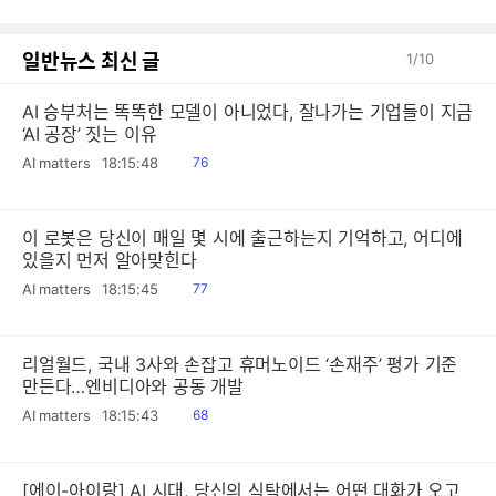
일반뉴스 최신 글
1
/
10
AI 승부처는 똑똑한 모델이 아니었다, 잘나가는 기업들이 지금
‘AI 공장’ 짓는 이유
읽
AI matters
18:15:48
76
음
이 로봇은 당신이 매일 몇 시에 출근하는지 기억하고, 어디에
있을지 먼저 알아맞힌다
읽
AI matters
18:15:45
77
음
리얼월드, 국내 3사와 손잡고 휴머노이드 ‘손재주’ 평가 기준
만든다…엔비디아와 공동 개발
읽
AI matters
18:15:43
68
음
[에이-아이랑] AI 시대, 당신의 식탁에서는 어떤 대화가 오고