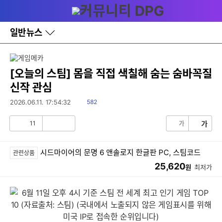
다
메뉴
나
와
홈
일반뉴스
바
로
가
기
레
[오늘의 스팀] 몸을 직접 색칠해 숨는 숨바꼭질
이
신작 관심
어
창
읽
2026.06.11. 17:54:32
582
토
음
글
11
가
가
공
비
감
공
감
시드마이어의 문명 6 앤솔로지 한글판 PC, 스팀코드
관련상품
25,620
원
최저가