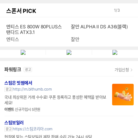
스폰서 PICK
1
/
3
엔티스 ES 800W 80PLUS스
잘만 ALPHA II DS A36(블랙)
탠다드 ATX3.1
엔티스
잘만
파워링크
가입신청
광고
스팀은 빗썸에서
http://m.bithumb.com
광고
국내 최상위권 거래 수수료! 쿠폰 등록하고 풍성한 혜택을 받아보
세요!
이벤트
신규가입시 5만원
스팀보일러
https://스팀코리아.com
광고
현장에 맞는 스팀보일러 제작,판매,수리 가능 24시 상담