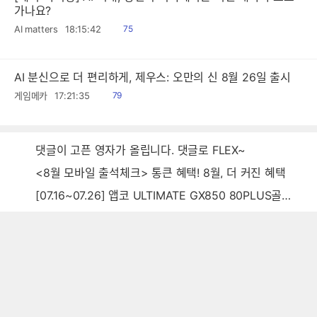
가나요?
읽
AI matters
18:15:42
75
음
AI 분신으로 더 편리하게, 제우스: 오만의 신 8월 26일 출시
읽
게임메카
17:21:35
79
음
댓글이 고픈 영자가 올립니다. 댓글로 FLEX~
<8월 모바일 출석체크> 통큰 혜택! 8월, 더 커진 혜택
[07.16~07.26] 앱코 ULTIMATE GX850 80PLUS골드 풀모듈러 ATX3.0 블랙