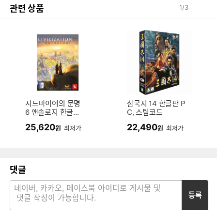
관련 상품
1
/
3
시드마이어의 문명
삼국지 14 한글판 P
6 앤솔로지 한글판
C, 스팀코드
PC, 스팀코드
25,620
22,490
원
최저가
원
최저가
댓글
등록