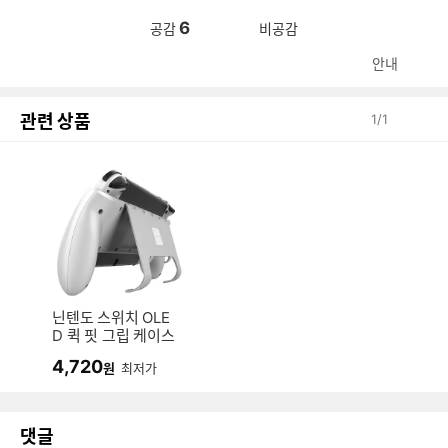
6
공감
비공감
안내
관련 상품
1
/
1
닌텐도 스위치 OLE
D 퀵 핏 그립 케이스
4,720
원
최저가
댓글