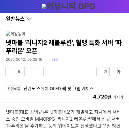
다
메뉴
나
와
홈
일반뉴스
바
로
가
기
레
넷마블 '리니지2 레볼루션', 혈맹 특화 서버 '파
이
푸리온' 오픈
어
창
읽
2026.06.12. 09:08:16
528
토
음
글
6
가
가
공
비
감
공
감
닌텐도 스위치 OLED 퀵 핏 그립 케이스
관련상품
4,720
원
최저가
넷마블(대표 김병규)은 넷마블네오가 개발하고 자사에서 서비
스 중인 모바일 MMORPG '리니지2 레볼루션'에서 신규 서버
'파푸리온'을 추가하는 등의 업데이트를 진행했다고 11일 밝혔