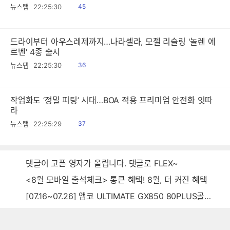
읽
뉴스탭
22:25:30
45
음
드라이부터 아우스레제까지…나라셀라, 모젤 리슬링 '놀렌 에
르벤' 4종 출시
읽
뉴스탭
22:25:30
36
음
작업화도 ‘정밀 피팅’ 시대…BOA 적용 프리미엄 안전화 잇따
라
읽
뉴스탭
22:25:29
37
음
댓글이 고픈 영자가 올립니다. 댓글로 FLEX~
<8월 모바일 출석체크> 통큰 혜택! 8월, 더 커진 혜택
[07.16~07.26] 앱코 ULTIMATE GX850 80PLUS골드 풀모듈러 ATX3.0 블랙