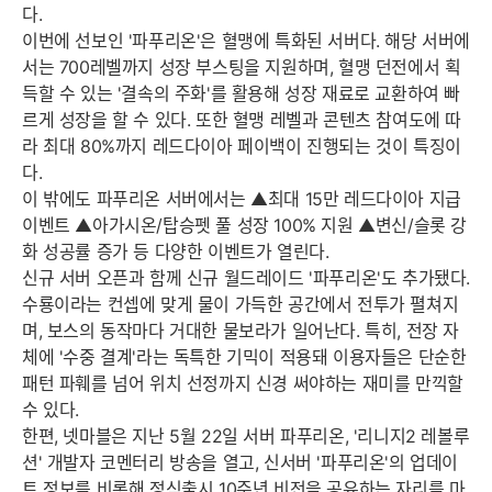
다.
이번에 선보인 '파푸리온'은 혈맹에 특화된 서버다. 해당 서버에
서는 700레벨까지 성장 부스팅을 지원하며, 혈맹 던전에서 획
득할 수 있는 '결속의 주화'를 활용해 성장 재료로 교환하여 빠
르게 성장을 할 수 있다. 또한 혈맹 레벨과 콘텐츠 참여도에 따
라 최대 80%까지 레드다이아 페이백이 진행되는 것이 특징이
다.
이 밖에도 파푸리온 서버에서는 ▲최대 15만 레드다이아 지급
이벤트 ▲아가시온/탑승펫 풀 성장 100% 지원 ▲변신/슬롯 강
화 성공률 증가 등 다양한 이벤트가 열린다.
신규 서버 오픈과 함께 신규 월드레이드 '파푸리온'도 추가됐다.
수룡이라는 컨셉에 맞게 물이 가득한 공간에서 전투가 펼쳐지
며, 보스의 동작마다 거대한 물보라가 일어난다. 특히, 전장 자
체에 '수중 결계'라는 독특한 기믹이 적용돼 이용자들은 단순한
패턴 파훼를 넘어 위치 선정까지 신경 써야하는 재미를 만끽할
수 있다.
한편, 넷마블은 지난 5월 22일 서버 파푸리온, '리니지2 레볼루
션' 개발자 코멘터리 방송을 열고, 신서버 '파푸리온'의 업데이
트 정보를 비롯해 정식출시 10주년 비전을 공유하는 자리를 마