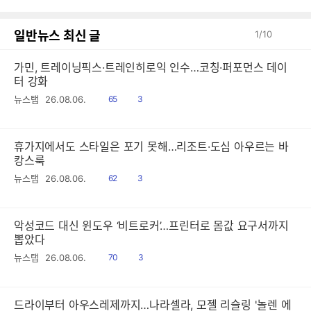
일반뉴스 최신 글
1
/
10
가민, 트레이닝픽스·트레인히로익 인수…코칭·퍼포먼스 데이
터 강화
읽
공
뉴스탭
26.08.06.
65
3
음
감
휴가지에서도 스타일은 포기 못해…리조트·도심 아우르는 바
캉스룩
읽
공
뉴스탭
26.08.06.
62
3
음
감
악성코드 대신 윈도우 ‘비트로커’…프린터로 몸값 요구서까지
뽑았다
읽
공
뉴스탭
26.08.06.
70
3
음
감
드라이부터 아우스레제까지…나라셀라, 모젤 리슬링 '놀렌 에