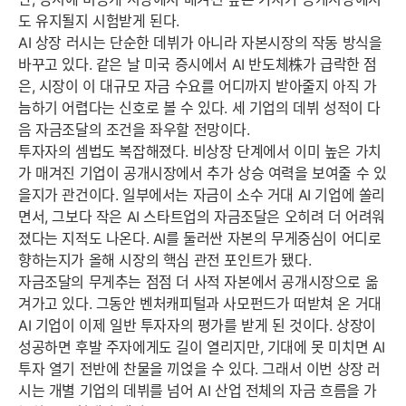
도 유지될지 시험받게 된다.
AI 상장 러시는 단순한 데뷔가 아니라 자본시장의 작동 방식을
바꾸고 있다. 같은 날 미국 증시에서 AI 반도체株가 급락한 점
은, 시장이 이 대규모 자금 수요를 어디까지 받아줄지 아직 가
늠하기 어렵다는 신호로 볼 수 있다. 세 기업의 데뷔 성적이 다
음 자금조달의 조건을 좌우할 전망이다.
투자자의 셈법도 복잡해졌다. 비상장 단계에서 이미 높은 가치
가 매겨진 기업이 공개시장에서 추가 상승 여력을 보여줄 수 있
을지가 관건이다. 일부에서는 자금이 소수 거대 AI 기업에 쏠리
면서, 그보다 작은 AI 스타트업의 자금조달은 오히려 더 어려워
졌다는 지적도 나온다. AI를 둘러싼 자본의 무게중심이 어디로
향하는지가 올해 시장의 핵심 관전 포인트가 됐다.
자금조달의 무게추는 점점 더 사적 자본에서 공개시장으로 옮
겨가고 있다. 그동안 벤처캐피털과 사모펀드가 떠받쳐 온 거대
AI 기업이 이제 일반 투자자의 평가를 받게 된 것이다. 상장이
성공하면 후발 주자에게도 길이 열리지만, 기대에 못 미치면 AI
투자 열기 전반에 찬물을 끼얹을 수 있다. 그래서 이번 상장 러
시는 개별 기업의 데뷔를 넘어 AI 산업 전체의 자금 흐름을 가