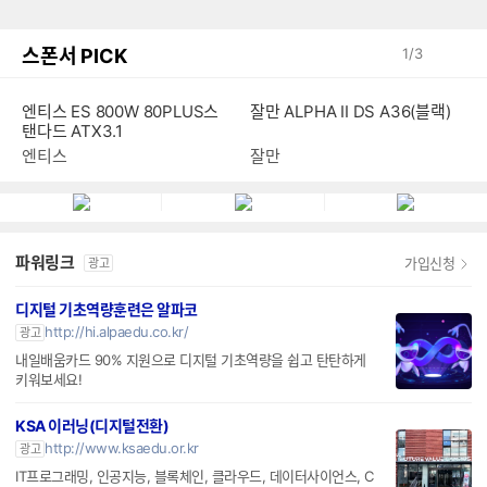
스폰서 PICK
1
/
3
엔티스 ES 800W 80PLUS스
잘만 ALPHA II DS A36(블랙)
탠다드 ATX3.1
엔티스
잘만
파워링크
가입신청
광고
디지털 기초역량훈련은 알파코
http://hi.alpaedu.co.kr/
광고
내일배움카드 90% 지원으로 디지털 기초역량을 쉽고 탄탄하게
키워보세요!
KSA 이러닝(디지털전환)
http://www.ksaedu.or.kr
광고
IT프로그래밍, 인공지능, 블록체인, 클라우드, 데이터사이언스, C