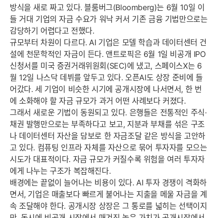
방식을 새로 짜고 있다. 블룸버그(Bloomberg)는 6월 10일 이
들 거대 기업의 자금 수요가 워낙 커서 기존 금융 기법만으로는
감당하기 어렵다고 전했다.
규모부터 차원이 다르다. AI 기업은 모델 학습과 데이터센터 건
설에 천문학적인 자금이 든다. 앤트로픽은 6월 1일 비공개 IPO
신청서를 미국 증권거래위원회(SEC)에 냈고, 스페이스X는 6
월 12일 나스닥 데뷔를 앞두고 있다. 오픈AI도 상장 준비에 들
어갔다. 세 기업이 비슷한 시기에 공개시장에 나서면서, 한 번
에 소화해야 할 자금 규모가 과거 어떤 사례보다 커졌다.
그래서 새로운 기법이 동원되고 있다. 은행들은 전통적인 주식·
채권 발행만으로는 부족하다고 보고, 지분과 부채를 섞은 구조
나 데이터센터 자산을 담보로 한 자금조달 같은 방식을 고안하
고 있다. 컴퓨팅 인프라 자체를 자산으로 묶어 투자자를 모으는
시도가 대표적이다. 자금 규모가 커질수록 위험을 여러 투자자
에게 나누는 구조가 복잡해진다.
배경에는 끝없이 늘어나는 비용이 있다. AI 투자 경쟁이 격화하
면서, 기업은 매출보다 빠르게 불어나는 지출을 메울 자금을 계
속 조달해야 한다. 공개시장 상장은 그 통로를 넓히는 선택이지
만, 동시에 비공개 시장에서 매겨진 높은 가치가 공개시장에서