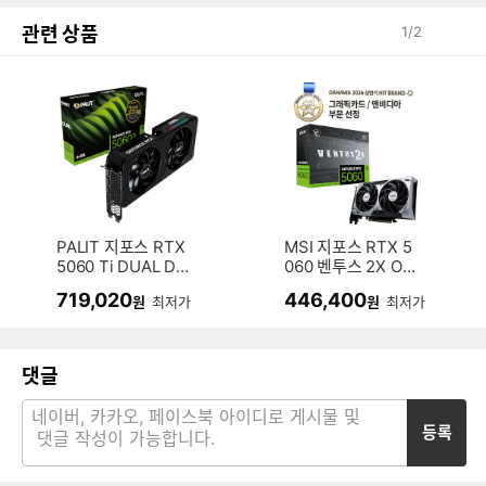
관련 상품
1
/
2
PALIT 지포스 RTX
MSI 지포스 RTX 5
5060 Ti DUAL D7
060 벤투스 2X OC
8GB 이엠텍
D7 8GB
719,020
446,400
원
최저가
원
최저가
댓글
등록