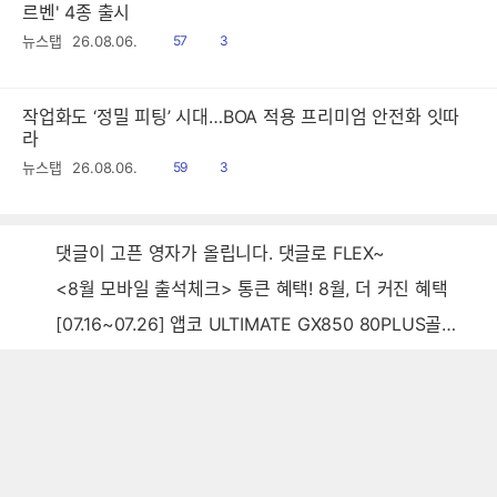
르벤' 4종 출시
읽
공
뉴스탭
26.08.06.
57
3
음
감
작업화도 ‘정밀 피팅’ 시대…BOA 적용 프리미엄 안전화 잇따
라
읽
공
뉴스탭
26.08.06.
59
3
음
감
댓글이 고픈 영자가 올립니다. 댓글로 FLEX~
<8월 모바일 출석체크> 통큰 혜택! 8월, 더 커진 혜택
[07.16~07.26] 앱코 ULTIMATE GX850 80PLUS골드 풀모듈러 ATX3.0 블랙