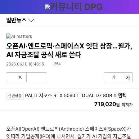
다
메뉴
나
와
홈
일반뉴스
바
로
가
기
레
오픈AI·앤트로픽·스페이스X 잇단 상장…월가,
이
AI 자금조달 공식 새로 쓴다
어
창
읽
2026.06.11. 18:48:15
254
토
음
글
10
가
가
공
비
감
공
감
PALIT 지포스 RTX 5060 Ti DUAL D7 8GB 이엠텍
관련상품
719,020
원
최저가
오픈AI(OpenAI)·앤트로픽(Anthropic)·스페이스X(SpaceX)가
잇따라 기업공개(IPO)에 나서면서, 월가가 AI 기업의 자금조달