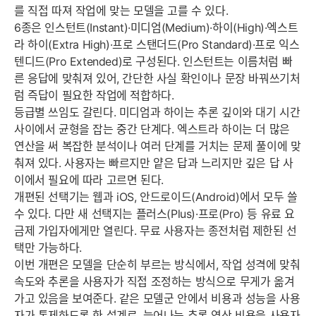
를 직접 따져 작업에 맞는 모델을 고를 수 있다.
6종은 인스턴트(Instant)·미디엄(Medium)·하이(High)·엑스트
라 하이(Extra High)·프로 스탠더드(Pro Standard)·프로 익스
텐디드(Pro Extended)로 구성된다. 인스턴트는 이름처럼 빠
른 응답에 맞춰져 있어, 간단한 사실 확인이나 문장 바꿔쓰기처
럼 즉답이 필요한 작업에 적합하다.
등급별 쓰임도 갈린다. 미디엄과 하이는 추론 깊이와 대기 시간
사이에서 균형을 잡는 중간 단계다. 엑스트라 하이는 더 많은
연산을 써 복잡한 분석이나 여러 단계를 거치는 문제 풀이에 맞
춰져 있다. 사용자는 빠르지만 얕은 답과 느리지만 깊은 답 사
이에서 필요에 따라 고르면 된다.
개편된 선택기는 웹과 iOS, 안드로이드(Android)에서 모두 쓸
수 있다. 다만 새 선택지는 플러스(Plus)·프로(Pro) 등 유료 요
금제 가입자에게만 열린다. 무료 사용자는 종전처럼 제한된 선
택만 가능하다.
이번 개편은 모델을 단순히 부르는 방식에서, 작업 성격에 맞춰
속도와 추론을 사용자가 직접 조정하는 방식으로 무게가 옮겨
가고 있음을 보여준다. 같은 모델군 안에서 비용과 성능을 사용
자가 통제하도록 한 설계로, 늘어나는 추론 연산 비용을 사용자