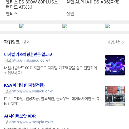
엔티스 ES 800W 80PLUS스
잘만 ALPHA II DS A36(블랙)
탠다드 ATX3.1
엔티스
잘만
파워링크
가입신청
광고
디지털 기초역량훈련은 알파코
http://hi.alpaedu.co.kr/
광고
내일배움카드 90% 지원으로 디지털 기초역량을 쉽고 탄탄하게
키워보세요!
KSA 이러닝(디지털전환)
http://www.ksaedu.or.kr
광고
IT프로그래밍, 인공지능, 블록체인, 클라우드, 데이터사이언스, C
hat GPT
AI 사이버보안,XDR
http://www.solupia.co.kr
광고