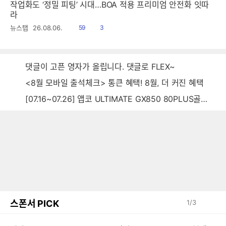
작업화도 ‘정밀 피팅’ 시대…BOA 적용 프리미엄 안전화 잇따
라
읽
공
뉴스탭
26.08.06.
59
3
음
감
댓글이 고픈 영자가 올립니다. 댓글로 FLEX~
<8월 모바일 출석체크> 통큰 혜택! 8월, 더 커진 혜택
[07.16~07.26] 앱코 ULTIMATE GX850 80PLUS골드 풀모듈러 ATX3.0 블랙
스폰서 PICK
1
/
3