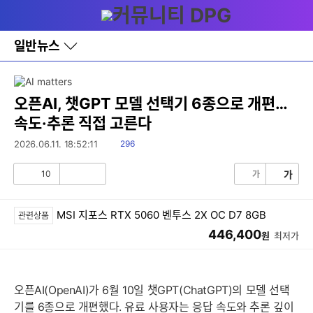
다
메뉴
나
와
홈
일반뉴스
바
로
가
기
레
오픈AI, 챗GPT 모델 선택기 6종으로 개편…
이
속도·추론 직접 고른다
어
창
읽
2026.06.11. 18:52:11
296
토
음
글
10
가
가
공
비
감
공
감
MSI 지포스 RTX 5060 벤투스 2X OC D7 8GB
관련상품
446,400
원
최저가
오픈AI(OpenAI)가 6월 10일 챗GPT(ChatGPT)의 모델 선택
기를 6종으로 개편했다. 유료 사용자는 응답 속도와 추론 깊이