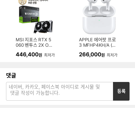
MSI 지포스 RTX 5
APPLE 에어팟 프로
060 벤투스 2X OC
3 MFHP4KH/A (정
D7 8GB
품)
446,400
266,000
원
최저가
원
최저가
댓글
등록