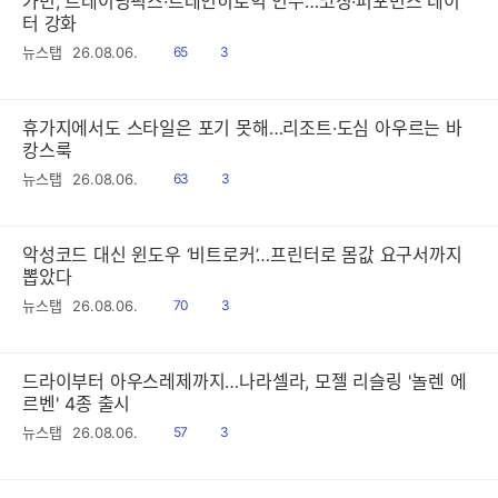
가민, 트레이닝픽스·트레인히로익 인수…코칭·퍼포먼스 데이
터 강화
읽
공
뉴스탭
26.08.06.
65
3
음
감
휴가지에서도 스타일은 포기 못해…리조트·도심 아우르는 바
캉스룩
읽
공
뉴스탭
26.08.06.
63
3
음
감
악성코드 대신 윈도우 ‘비트로커’…프린터로 몸값 요구서까지
뽑았다
읽
공
뉴스탭
26.08.06.
70
3
음
감
드라이부터 아우스레제까지…나라셀라, 모젤 리슬링 '놀렌 에
르벤' 4종 출시
읽
공
뉴스탭
26.08.06.
57
3
음
감