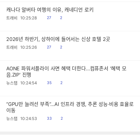
캐나다 알버타 여행의 이유, 캐네디언 로키
읽
공
트래비
10:25:28
27
2
음
감
2026년 하반기, 상하이에 들어서는 신상 호텔 2곳
읽
공
트래비
10:25:26
27
2
음
감
AONE 파워서플라이 사면 혜택 더한다…컴퓨존서 '혜택 모
음.ZIP' 진행
읽
공
뉴스탭
10:24:54
35
2
음
감
“GPU만 늘려선 부족”…AI 인프라 경쟁, 추론 성능·비용 효율로
이동
읽
공
뉴스탭
10:24:53
33
2
음
감