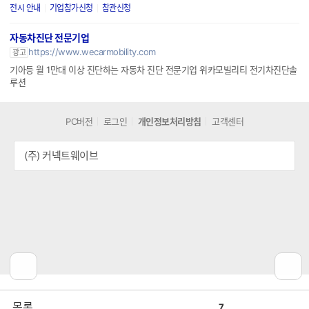
전시 안내
기업참가신청
참관신청
자동차진단 전문기업
https://www.wecarmobility.com
광고
기아등 월 1만대 이상 진단하는 자동차 진단 전문기업 위카모빌리티 전기차진단솔
루션
PC버전
로그인
개인정보처리방침
고객센터
(주) 커넥트웨이브
공
비
목록
7