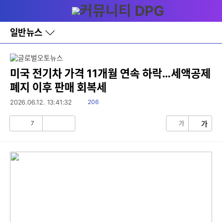
다
메뉴
나
와
홈
일반뉴스
바
로
가
기
레
미국 전기차 가격 11개월 연속 하락…세액공제
이
폐지 이후 판매 회복세
어
창
읽
2026.06.12. 13:41:32
206
토
음
글
7
가
가
공
비
감
공
감