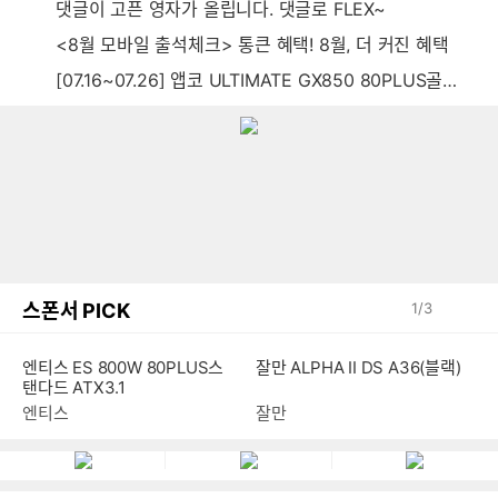
댓글이 고픈 영자가 올립니다. 댓글로 FLEX~
<8월 모바일 출석체크> 통큰 혜택! 8월, 더 커진 혜택
[07.16~07.26] 앱코 ULTIMATE GX850 80PLUS골드 풀모듈러 ATX3.0 블랙
스폰서 PICK
1
/
3
엔티스 ES 800W 80PLUS스
잘만 ALPHA II DS A36(블랙)
탠다드 ATX3.1
엔티스
잘만