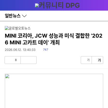
다
메뉴
나
와
홈
일반뉴스
바
로
가
기
레
MINI 코리아, JCW 성능과 미식 결합한 ‘202
이
6 MINI 고카트 데이’ 개최
어
창
읽
2026.06.12. 13:40:33
747
토
음
글
8
가
가
공
비
감
공
감