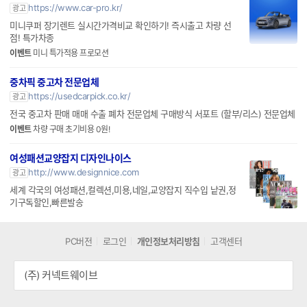
https://www.car-pro.kr/
광고
미니쿠퍼 장기렌트 실시간가격비교 확인하기! 즉시출고 차량 선
점! 특가차종
이벤트
미니 특가적용 프로모션
중차픽 중고차 전문업체
https://usedcarpick.co.kr/
광고
전국 중고차 판매 매매 수출 폐차 전문업체 구매방식 서포트 (할부/리스) 전문업체
이벤트
차량 구매 초기비용 0원!
여성패션교양잡지 디자인나이스
http://www.designnice.com
광고
세계 각국의 여성패션,컬렉션,미용,네일,교양잡지 직수입 낱권,정
기구독할인,빠른발송
PC버전
로그인
개인정보처리방침
고객센터
(주) 커넥트웨이브