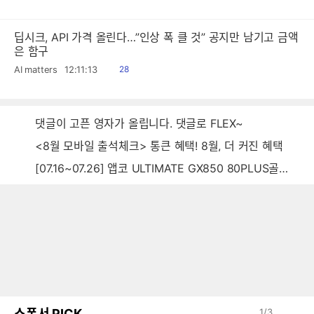
음
딥시크, API 가격 올린다…”인상 폭 클 것” 공지만 남기고 금액
은 함구
읽
AI matters
12:11:13
28
음
댓글이 고픈 영자가 올립니다. 댓글로 FLEX~
<8월 모바일 출석체크> 통큰 혜택! 8월, 더 커진 혜택
[07.16~07.26] 앱코 ULTIMATE GX850 80PLUS골드 풀모듈러 ATX3.0 블랙
스폰서 PICK
1
/
3