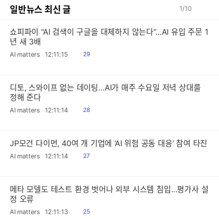
일반뉴스 최신 글
1
/
10
쇼피파이 “AI 검색이 구글을 대체하지 않는다”…AI 유입 주문 1
년 새 3배
읽
AI matters
12:11:15
29
음
디토, 스와이프 없는 데이팅…AI가 매주 수요일 저녁 상대를
정해 준다
읽
AI matters
12:11:14
28
음
JP모건 다이먼, 40여 개 기업에 ‘AI 위험 공동 대응’ 참여 타진
읽
AI matters
12:11:14
27
음
메타 모델도 테스트 환경 벗어나 외부 시스템 침입…평가사 설
정 오류
읽
AI matters
12:11:13
25