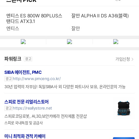
엔티스 ES 800W 80PLUS스
잘만 ALPHA II DS A36(블랙)
탠다드 ATX3.1
엔티스
잘만
파워링크
가입신청
광고
SIBA 에이전트, PMC
http://www.pmceng.co.kr/
광고
30년 업력의 자부심! 독일SIBA사 외 다양한 파트너사 보유, 온라인문의 가능
스피로 전문 리얼리스토어
https://reallystore.net
광고
스피로코딩로봇, AI,3D,보안카메라 전자제품 전문샵
스피로 국내독점 및 공급사
미니 최적화 견적 카베이