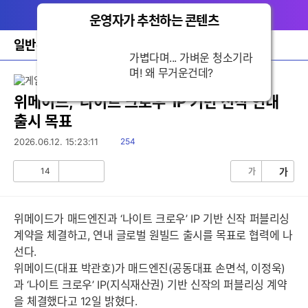
다
메뉴
나
운영자가 추천하는 콘텐츠
닫
와
기
홈
일반뉴스
가볍다며... 가벼운 청소
바
기라며! 왜 무거운건
로
가
데?
기
레
위메이드, ‘나이트 크로우’ IP 기반 신작 연내
이
출시 목표
어
창
읽
2026.06.12. 15:23:11
254
토
음
글
14
가
가
공
비
감
공
감
위메이드가 매드엔진과 ‘나이트 크로우’ IP 기반 신작 퍼블리싱
계약을 체결하고, 연내 글로벌 원빌드 출시를 목표로 협력에 나
선다.
위메이드(대표 박관호)가 매드엔진(공동대표 손면석, 이정욱)
과 ‘나이트 크로우’ IP(지식재산권) 기반 신작의 퍼블리싱 계약
을 체결했다고 12일 밝혔다.