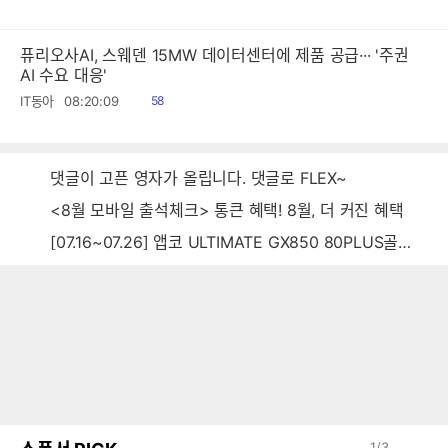
음
퓨리오사AI, 스웨덴 15MW 데이터센터에 제품 공급··· '주권
AI 수요 대응'
읽
IT동아
08:20:09
58
음
댓글이 고픈 영자가 올립니다. 댓글로 FLEX~
<8월 모바일 출석체크> 통큰 혜택! 8월, 더 커진 혜택
[07.16~07.26] 앱코 ULTIMATE GX850 80PLUS골드 풀모듈러 ATX3.0 블랙
1
/
3