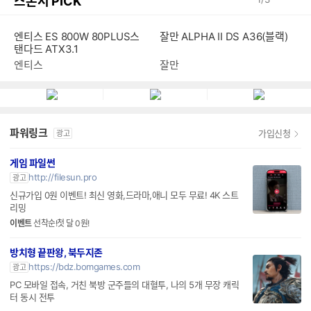
스폰서 PICK
잘만 ALPHA II DS A36(블랙)
엔티스 ES 800W 80PLUS스
탠다드 ATX3.1
잘만
엔티스
파워링크
가입신청
광고
게임 파일썬
http://filesun.pro
광고
신규가입 0원 이벤트! 최신 영화,드라마,애니 모두 무료! 4K 스트
리밍
이벤트
선착순!첫 달 0원!
방치형 끝판왕, 북두지존
https://bdz.bomgames.com
광고
PC 모바일 접속, 거친 북방 군주들의 대혈투, 나의 5개 무장 캐릭