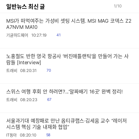
일반뉴스 최신 글
1
/
10
MSI가 떠먹여주는 가성비 셋팅 시스템. MSI MAG 코덱스 Z2
A7NVM MA10
읽
기글하드웨어
10:27:19
41
음
노홍철도 반한 영국 항공사 ‘버진애틀랜틱’을 만들어 가는 사
람들 [Interview]
읽
트래비
08:20:31
70
음
스위스 여행 후회 안 하려면?...‘알짜배기 16곳’ 완벽 정리!
읽
트래비
08:20:23
67
음
서울과기대 예창패로 만난 옵티큐랩스·김세움 교수 “레이저
시스템 핵심 기술 내재화 협업”
읽
IT동아
08:20:10
58