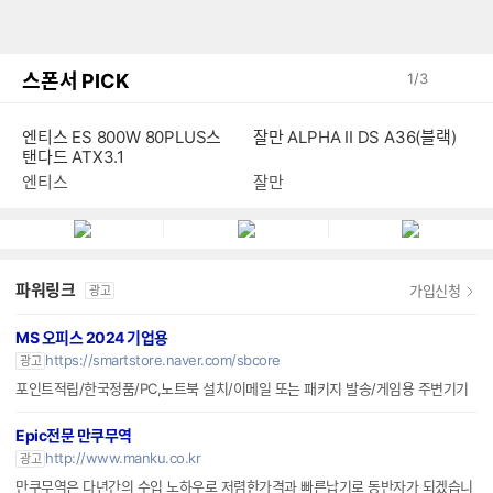
스폰서 PICK
1
/
3
엔티스 ES 800W 80PLUS스
잘만 ALPHA II DS A36(블랙)
탠다드 ATX3.1
엔티스
잘만
파워링크
가입신청
광고
MS 오피스 2024 기업용
https://smartstore.naver.com/sbcore
광고
포인트적립/한국정품/PC,노트북 설치/이메일 또는 패키지 발송/게임용 주변기기
Epic전문 만쿠무역
http://www.manku.co.kr
광고
만쿠무역은 다년간의 수입 노하우로 저렴한가격과 빠른납기로 동반자가 되겠습니