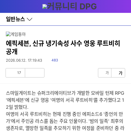
다
메뉴
나
와
홈
일반뉴스
바
로
가
기
레
에픽세븐, 신규 냉기속성 사수 영웅 루트비히
이
공개
어
창
읽
2026.06.12. 17:19:43
483
토
음
글
17
가
가
공
비
감
공
감
스마일게이트는 슈퍼크리에이티브가 개발한 모바일 턴제 RPG
'에픽세븐'에 신규 영웅 '여명의 서곡 루트비히'를 추가했다고 1
2일 밝혔다.
여명의 서곡 루트비히는 현재 진행 중인 에피소드6 '종언의 만
가'에서 주인공 라스를 돕는 주요 인물이다. '밤의 일족' 최후의
생존자로, 멸망한 일족을 추모하기 위한 여정을 준비하던 중 라