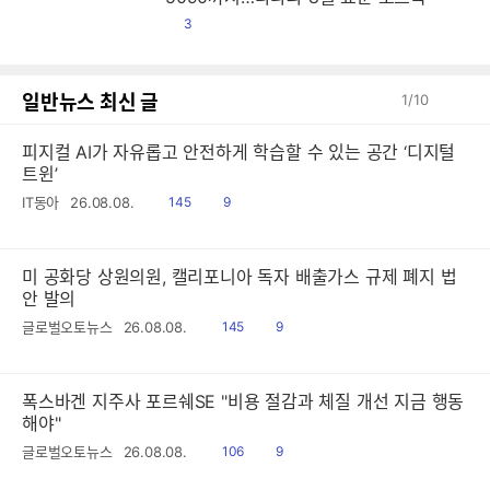
댓
3
글
일반뉴스 최신 글
1
/
10
피지컬 AI가 자유롭고 안전하게 학습할 수 있는 공간 ‘디지털
트윈’
읽
공
IT동아
26.08.08.
145
9
음
감
미 공화당 상원의원, 캘리포니아 독자 배출가스 규제 폐지 법
안 발의
읽
공
글로벌오토뉴스
26.08.08.
145
9
음
감
폭스바겐 지주사 포르쉐SE "비용 절감과 체질 개선 지금 행동
해야"
읽
공
글로벌오토뉴스
26.08.08.
106
9
음
감