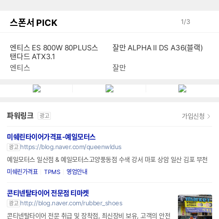
스폰서 PICK
1
/
3
엔티스 ES 800W 80PLUS스
잘만 ALPHA II DS A36(블랙)
탠다드 ATX3.1
엔티스
잘만
파워링크
가입신청
광고
미쉐린타이어가격표-예일모터스
https://blog.naver.com/queenwldus
광고
예일모터스 일산점 & 예일모터스고양풍동점 수색 강서 마포 상암 일산 김포 부천
미쉐린가격표
TPMS
영업안내
콘티넨탈타이어 전문점 티마켓
http://blog.naver.com/rubber_shoes
광고
콘티넨탈타이어 전문 취급 및 장착점, 최신장비 보유, 고객의 안전