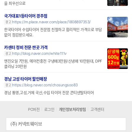
을 최우선으로
국가대표1등타이어 경주점
https://m.place.naver.com/place/1808897353/
광고
한국타이어 수입타이어 전문점 친절하고 합리적인 가격으로 부담
없이 점검받으세요.
카센터 정비 전문 싼곳 가격
http://blog.naver.com/white111v
광고
엔진오일 7만원, 에어컨충전 구냉매3만원/신냉매 10만원대, DPF
클리닝 20만원
경남 고성 타이어 할인매장
https://blog.naver.com/chosungsoo83
광고
경남 통영,고성,거제 국산,수입 타이어 전문 콘티넨탈타이어
PC버전
로그인
개인정보처리방침
고객센터
(주) 커넥트웨이브