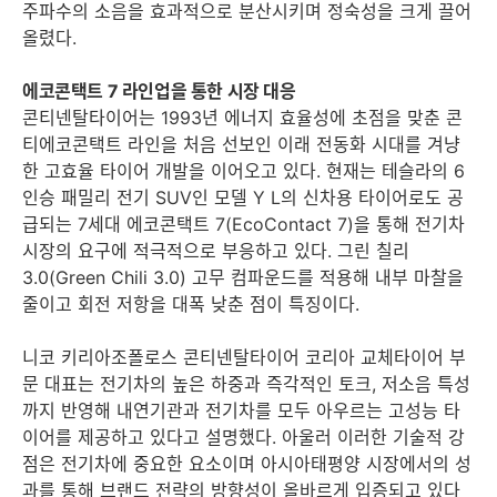
주파수의 소음을 효과적으로 분산시키며 정숙성을 크게 끌어
올렸다.
에코콘택트 7 라인업을 통한 시장 대응
콘티넨탈타이어는 1993년 에너지 효율성에 초점을 맞춘 콘
티에코콘택트 라인을 처음 선보인 이래 전동화 시대를 겨냥
한 고효율 타이어 개발을 이어오고 있다. 현재는 테슬라의 6
인승 패밀리 전기 SUV인 모델 Y L의 신차용 타이어로도 공
급되는 7세대 에코콘택트 7(EcoContact 7)을 통해 전기차
시장의 요구에 적극적으로 부응하고 있다. 그린 칠리
3.0(Green Chili 3.0) 고무 컴파운드를 적용해 내부 마찰을
줄이고 회전 저항을 대폭 낮춘 점이 특징이다.
니코 키리아조폴로스 콘티넨탈타이어 코리아 교체타이어 부
문 대표는 전기차의 높은 하중과 즉각적인 토크, 저소음 특성
까지 반영해 내연기관과 전기차를 모두 아우르는 고성능 타
이어를 제공하고 있다고 설명했다. 아울러 이러한 기술적 강
점은 전기차에 중요한 요소이며 아시아태평양 시장에서의 성
과를 통해 브랜드 전략의 방향성이 올바르게 입증되고 있다