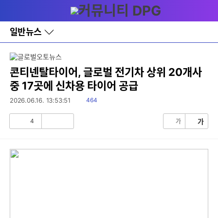
다
메뉴
나
와
홈
일반뉴스
바
로
가
기
레
콘티넨탈타이어, 글로벌 전기차 상위 20개사
이
중 17곳에 신차용 타이어 공급
어
창
읽
2026.06.16. 13:53:51
464
토
음
글
4
가
가
공
비
감
공
감