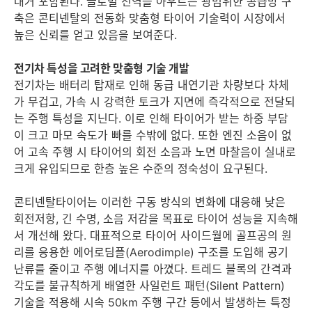
대거 포함된다. 글로벌 전역을 아우르는 광범위한 공급망 구
축은 콘티넨탈의 전동화 맞춤형 타이어 기술력이 시장에서
높은 신뢰를 얻고 있음을 보여준다.
전기차 특성을 고려한 맞춤형 기술 개발
전기차는 배터리 탑재로 인해 동급 내연기관 차량보다 차체
가 무겁고, 가속 시 강력한 토크가 지면에 즉각적으로 전달되
는 주행 특성을 지닌다. 이로 인해 타이어가 받는 하중 부담
이 크고 마모 속도가 빠를 수밖에 없다. 또한 엔진 소음이 없
어 고속 주행 시 타이어의 회전 소음과 노면 마찰음이 실내로
크게 유입되므로 한층 높은 수준의 정숙성이 요구된다.
콘티넨탈타이어는 이러한 구동 방식의 변화에 대응해 낮은
회전저항, 긴 수명, 소음 저감을 목표로 타이어 성능을 지속해
서 개선해 왔다. 대표적으로 타이어 사이드월에 골프공의 원
리를 응용한 에어로딤플(Aerodimple) 구조를 도입해 공기
난류를 줄이고 주행 에너지를 아꼈다. 트레드 블록의 간격과
각도를 불규칙하게 배열한 사일런트 패턴(Silent Pattern)
기술을 적용해 시속 50km 주행 구간 등에서 발생하는 특정