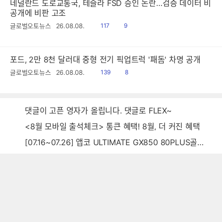
네덜란드 도로교통국, 테슬라 FSD 승인 논란…검증 데이터 비
공개에 비판 고조
읽
공
글로벌오토뉴스
26.08.08.
117
9
음
감
포드, 2만 8천 달러대 중형 전기 픽업트럭 '패돔' 차명 공개
읽
공
글로벌오토뉴스
26.08.08.
139
8
음
감
댓글이 고픈 영자가 올립니다. 댓글로 FLEX~
<8월 모바일 출석체크> 통큰 혜택! 8월, 더 커진 혜택
[07.16~07.26] 앱코 ULTIMATE GX850 80PLUS골드 풀모듈러 ATX3.0 블랙