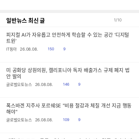
글
일반뉴스 최신 글
1
/
10
피지컬 AI가 자유롭고 안전하게 학습할 수 있는 공간 ‘디지털
트윈’
읽
공
IT동아
26.08.08.
150
9
음
감
미 공화당 상원의원, 캘리포니아 독자 배출가스 규제 폐지 법
안 발의
읽
공
글로벌오토뉴스
26.08.08.
146
9
음
감
폭스바겐 지주사 포르쉐SE "비용 절감과 체질 개선 지금 행동
해야"
읽
공
글로벌오토뉴스
26.08.08.
109
9
음
감