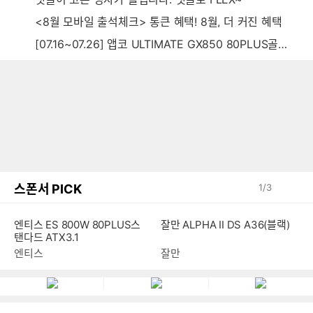
<8월 모바일 출석체크> 통큰 혜택! 8월, 더 커진 혜택
[07.16~07.26] 앱코 ULTIMATE GX850 80PLUS골드 풀모듈러 ATX3.0 블랙
스폰서 PICK
1
/
3
엔티스 ES 800W 80PLUS스
잘만 ALPHA II DS A36(블랙)
탠다드 ATX3.1
엔티스
잘만