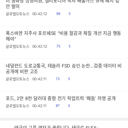
미 공화당 상원의원, 캘리포니아 독자 배출가스 규제 폐지 법
안 발의
읽
공
글로벌오토뉴스
00:42:12
99
5
음
감
폭스바겐 지주사 포르쉐SE "비용 절감과 체질 개선 지금 행동
해야"
읽
공
글로벌오토뉴스
00:42:12
75
5
음
감
네덜란드 도로교통국, 테슬라 FSD 승인 논란…검증 데이터 비
공개에 비판 고조
읽
공
글로벌오토뉴스
00:42:11
72
5
음
감
포드, 2만 8천 달러대 중형 전기 픽업트럭 '패돔' 차명 공개
읽
공
글로벌오토뉴스
00:42:11
87
5
음
감
댓글이 고픈 영자가 올립니다. 댓글로 FLEX~