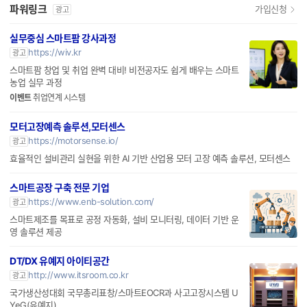
파워링크
가입신청
광고
실무중심 스마트팜 강사과정
https://wiv.kr
광고
스마트팜 창업 및 취업 완벽 대비! 비전공자도 쉽게 배우는 스마트
농업 실무 과정
이벤트
취업연계 시스템
모터고장예측 솔루션,모터센스
https://motorsense.io/
광고
효율적인 설비관리 실현을 위한 AI 기반 산업용 모터 고장 예측 솔루션, 모터센스
스마트공장 구축 전문 기업
https://www.enb-solution.com/
광고
스마트제조를 목표로 공정 자동화, 설비 모니터링, 데이터 기반 운
영 솔루션 제공
DT/DX 유예지 아이티공간
http://www.itsroom.co.kr
광고
국가생산성대회 국무총리표창/스마트EOCR과 사고고장시스템 U
YeG(유예지)