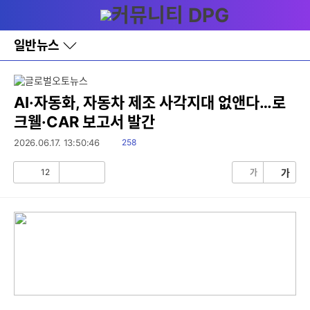
다
메뉴
나
와
홈
일반뉴스
바
로
가
기
레
AI·자동화, 자동차 제조 사각지대 없앤다…로
이
크웰·CAR 보고서 발간
어
창
읽
2026.06.17. 13:50:46
258
토
음
글
12
가
가
공
비
감
공
감