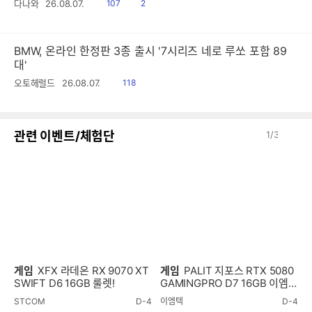
읽
공
다나와
26.08.07.
107
2
음
감
BMW, 온라인 한정판 3종 출시 '7시리즈 네로 루쏘 포함 89
대'
읽
오토헤럴드
26.08.07.
118
음
이
다
관련 이벤트/체험단
1
/
3
전
음
게임
XFX 라데온 RX 9070 XT
게임
PALIT 지포스 RTX 5080
SWIFT D6 16GB 룰렛!
GAMINGPRO D7 16GB 이엠텍
룰렛!
STCOM
D-4
이엠텍
D-4