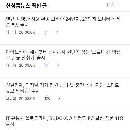
신상품뉴스 최신 글
1
/
10
벤큐, 다양한 사용 환경 고려한 24인치, 27인치 모니터 신제
품 6종 출시
읽
공
다나와
26.08.07.
91
7
음
감
아이노비아, 세균부터 냄새까지 한번에 잡는 ‘오르미 캔 냉장
고 살균 탈취기’ 출시
읽
공
다나와
26.08.07.
83
6
음
감
신일전자, 디지털 기기 전원 공급 및 충전 동시 지원 '스마트
큐브 멀티탭' 출시
읽
공
다나와
26.08.07.
106
7
음
감
IT 유통사 올로코리아, SUDOKOO 브랜드 PC 쿨링 제품 11종
출시