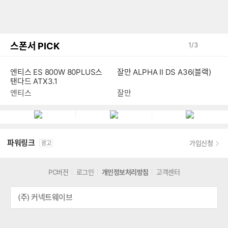
스폰서 PICK
1
/
3
엔티스 ES 800W 80PLUS스
잘만 ALPHA II DS A36(블랙)
탠다드 ATX3.1
엔티스
잘만
파워링크
가입신청
광고
PC버전
로그인
개인정보처리방침
고객센터
(주) 커넥트웨이브