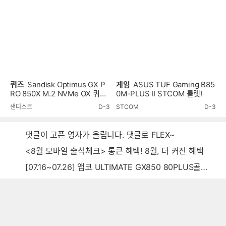
퀴즈
Sandisk Optimus GX P
게임
ASUS TUF Gaming B85
RO 850X M.2 NVMe OX 퀴즈
0M-PLUS II STCOM 룰렛!
이벤트!
샌디스크
D-3
STCOM
D-3
댓글이 고픈 영자가 올립니다. 댓글로 FLEX~
<8월 모바일 출석체크> 통큰 혜택! 8월, 더 커진 혜택
[07.16~07.26] 앱코 ULTIMATE GX850 80PLUS골드 풀모듈러 ATX3.0 블랙