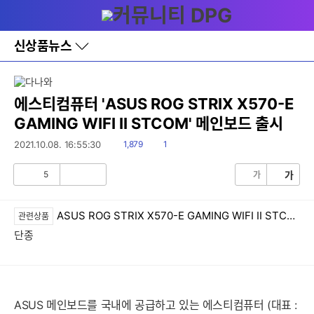
다
메뉴
나
와
홈
신상품뉴스
바
로
가
기
레
에스티컴퓨터 'ASUS ROG STRIX X570-E
이
GAMING WIFI II STCOM' 메인보드 출시
어
창
읽
댓
2021.10.08. 16:55:30
1,879
1
토
음
글
글
5
가
가
공
비
감
공
감
ASUS ROG STRIX X570-E GAMING WIFI II STCOM
관련상품
단종
ASUS 메인보드를 국내에 공급하고 있는 에스티컴퓨터 (대표 :